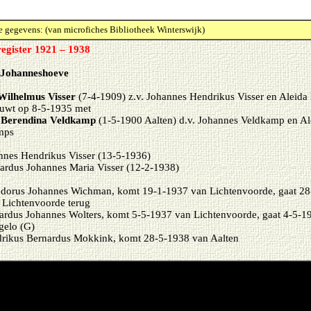
 gegevens: (van microfiches Bibliotheek Winterswijk)
egister 1921 – 1938
: Johanneshoeve
Wilhelmus Visser
(7-4-1909) z.v. Johannes Hendrikus Visser en Aleida
uwt op 8-5-1935 met
 Berendina Veldkamp
(1-5-1900 Aalten) d.v. Johannes Veldkamp en Al
mps
nnes Hendrikus Visser (13-5-1936)
ardus Johannes Maria Visser (12-2-1938)
dorus Johannes Wichman, komt 19-1-1937 van Lichtenvoorde, gaat 2
 Lichtenvoorde terug
ardus Johannes Wolters, komt 5-5-1937 van Lichtenvoorde, gaat 4-5-1
gelo (G)
rikus Bernardus Mokkink, komt 28-5-1938 van Aalten