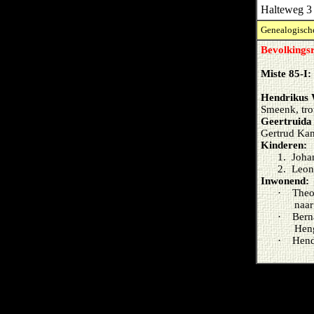
Halteweg 3
Genealogische
Bevolkingsr
Miste 85-I
Hendrikus 
Smeenk, tro
Geertruida
Gertrud Ka
Kinderen:
1.
Joha
2.
Leon
Inwonend:
·
Theo
naar
·
Bern
Hen
·
Hend