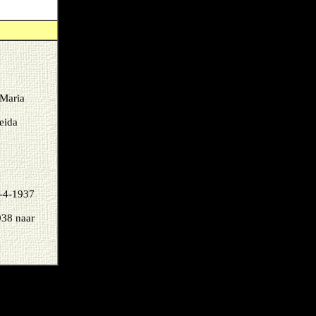
 Maria
eida
8-4-1937
938 naar