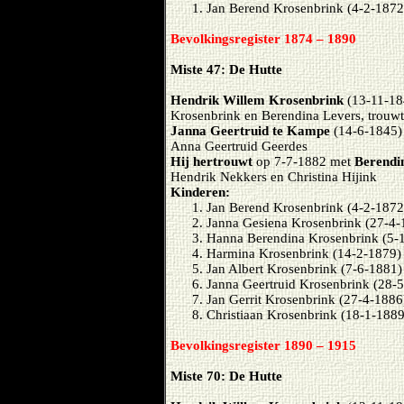
Jan Berend Krosenbrink (4-2-1872
Bevolkingsregister 1874 – 1890
Miste 47: De Hutte
Hendrik Willem Krosenbrink
(13-11-18
Krosenbrink en Berendina Levers, trouw
Janna Geertruid te Kampe
(14-6-1845) 
Anna Geertruid Geerdes
Hij hertrouwt
op 7-7-1882 met
Berendi
Hendrik Nekkers en Christina Hijink
Kinderen:
Jan Berend Krosenbrink (4-2-1872
Janna Gesiena Krosenbrink (27-4
Hanna Berendina Krosenbrink (5-
Harmina Krosenbrink (14-2-1879)
Jan Albert Krosenbrink (7-6-1881
Janna Geertruid Krosenbrink (28-
Jan Gerrit Krosenbrink (27-4-1886
Christiaan Krosenbrink (18-1-1889
Bevolkingsregister 1890 – 1915
Miste 70: De Hutte