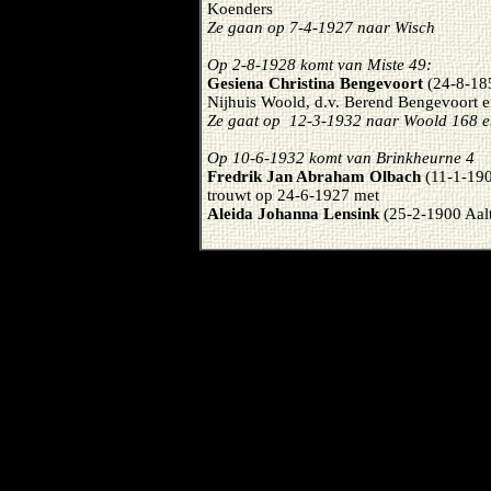
Koenders
Ze gaan op 7-4-1927 naar Wisch
Op 2-8-1928 komt van Miste 49:
Gesiena Christina Bengevoort
(24-8-18
Nijhuis Woold, d.v. Berend Bengevoort 
Ze gaat op 12-3-1932 naar Woold 168 en
Op 10-6-1932 komt van Brinkheurne 4
Fredrik Jan Abraham Olbach
(11-1-190
trouwt op 24-6-1927 met
Aleida Johanna Lensink
(25-2-1900 Aal