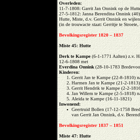
Overleden:
11-7-1808: Garrit Jan Onnink op de Hutte
27-5-1812: Janna Berendina Onnink (40)
Hutte, Miste, d.v. Gerrit Onnink en wijle
(in de trouwacte staat: Gerritje te Stroete,
Bevolkingsregister 1820 – 1837
Miste 45: Hutte
Derk te Kampe
(6-1-1771 Aalten) z.v. 
12-6-1808 met
Everdina Onnink
(28-10-1783 Bredevoort
Kinderen:
Gerrit Jan te Kampe (22-8-1810) n
Harmen Jan te Kampe (21-2-1813)
Gerrit Hendrik te Kampe (2-2-1816
Jan Willem te Kampe (2-5-1818) n
Aleida te Kampe (16-11-1821)
Inwonend:
Geertruid Bollen (17-12-1758 Bre
van Gerrit Jan Onnink, d.v. Bere
Bevolkingsregister 1837 – 1851
Miste 47: Hutte