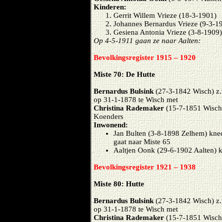
Kinderen:
Gerrit Willem Vrieze (18-3-1901)
Johannes Bernardus Vrieze (9-3-1
Gesiena Antonia Vrieze (3-8-1909)
Op 4-5-1911 gaan ze naar Aalten:
Bevolkingsregister 1915 – 1920
Miste 70: De Hutte
Bernardus Bulsink
(27-3-1842 Wisch) z.
op 31-1-1878 te Wisch met
Christina Rademaker
(15-7-1851 Wisch)
Koenders
Inwonend:
Jan Bulten (3-8-1898 Zelhem) knec
gaat naar Miste 65
Aaltjen Oonk (29-6-1902 Aalten) k
Bevolkingsregister 1921 – 1938
Miste 80: Hutte
Bernardus Bulsink
(27-3-1842 Wisch) z.
op 31-1-1878 te Wisch met
Christina Rademaker
(15-7-1851 Wisch)