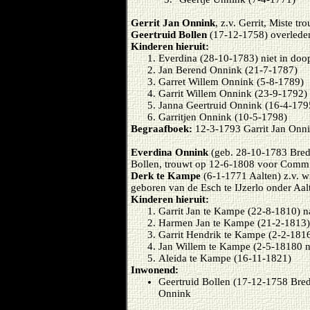
Gerrit Jan Onnink
, z.v. Gerrit, Miste 
Geertruid Bollen
(17-12-1758) overleden
Kinderen hieruit:
Everdina (28-10-1783) niet in doo
Jan Berend Onnink (21-7-1787)
Garret Willem Onnink (5-8-1789)
Garrit Willem Onnink (23-9-1792)
Janna Geertruid Onnink (16-4-179
Garritjen Onnink (10-5-1798)
Begraafboek:
12-3-1793 Garrit Jan Onni
Everdina Onnink
(geb. 28-10-1783 Brede
Bollen, trouwt op 12-6-1808 voor Comm
Derk te Kampe
(6-1-1771 Aalten) z.v. w
geboren van de Esch te IJzerlo onder Aal
Kinderen hieruit:
Garrit Jan te Kampe (22-8-1810) n
Harmen Jan te Kampe (21-2-1813)
Garrit Hendrik te Kampe (2-2-1816
Jan Willem te Kampe (2-5-18180 n
Aleida te Kampe (16-11-1821)
Inwonend:
Geertruid Bollen (17-12-1758 Bred
Onnink