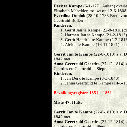
Derk te Kampe
(6-1-1771 Aalten) overl
Elisabeth Mebelder, trouwt op 12-6-1808
Everdina Onnink
(28-10-1783 Bredevoort
Geertruid Bollen
Kinderen:
Gerrit Jan te Kampe (22-8-1810) z
Harmen Jan te Kampe (21-2-1813)
Gerrit Hendrik te Kampe (2-2-181
Aleida te Kampe (16-11-1821) naa
Gerrit Jan te Kampe
(22-8-1810) z.v. D
1842 met
Anna Geertruid Geerdes
(27-12-1814) g
Geerdes en Geertruid te Siepe
Kinderen:
Jan Derk te Kampe (8-3-1843)
Janna Geertruid te Kampe (14-6-1
Bevolkingsregister 1851 – 1861
Miste 47: Hutte
Gerrit Jan te Kampe
(22-8-1810) z.v. D
1842 met
Anna Geertruid Geerdes
(27-12-1814) g
Geerdes en Geertruid te Siepe