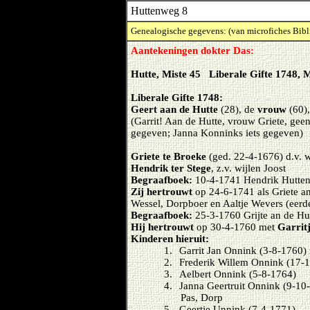
Huttenweg 8
Genealogische gegevens: (van microfiches Bibl
Aantekeningen dokter Das:
Hutte, Miste 45 Liberale Gifte 1748, M
Liberale Gifte 1748:
Geert aan de Hutte
(28), de
vrouw
(60)
(Garrit! Aan de Hutte, vrouw Griete, gee
gegeven; Janna Konninks iets gegeven)
Griete te Broeke
(ged. 22-4-1676) d.v. 
Hendrik ter Stege
, z.v. wijlen Joost
Begraafboek:
10-4-1741 Hendrik Hutte
Zij hertrouwt
op 24-6-1741 als Griete a
Wessel, Dorpboer en Aaltje Wevers (eerd
Begraafboek:
25-3-1760 Grijte an de Hu
Hij hertrouwt
op 30-4-1760 met
Garritj
Kinderen hieruit:
1.
Garrit Jan Onnink (3-8-1760) 
2.
Frederik Willem Onnink (17-
3.
Aelbert Onnink (5-8-1764)
4.
Janna Geertruit Onnink (9-10
Pas, Dorp
5.
Geertje Unnink (7-4-1771)