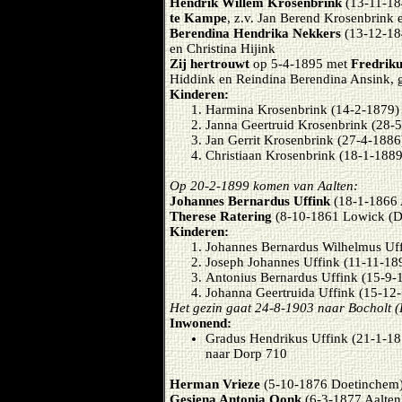
Hendrik Willem Krosenbrink
(13-11-18
te Kampe
, z.v. Jan Berend Krosenbrink
Berendina Hendrika Nekkers
(13-12-184
en Christina Hijink
Zij hertrouwt
op 5-4-1895 met
Fredriku
Hiddink en Reindina Berendina Ansink, g
Kinderen:
Harmina Krosenbrink (14-2-1879
Janna Geertruid Krosenbrink (28-
Jan Gerrit Krosenbrink (27-4-188
Christiaan Krosenbrink (18-1-188
Op 20-2-1899 komen van Aalten:
Johannes Bernardus Uffink
(18-1-1866 
Therese Ratering
(8-10-1861 Lowick (D
Kinderen:
Johannes Bernardus Wilhelmus Uff
Joseph Johannes Uffink (11-11-18
Antonius Bernardus Uffink (15-9-
Johanna Geertruida Uffink (15-12-
Het gezin gaat 24-8-1903 naar Bocholt (
Inwonend:
Gradus Hendrikus Uffink (21-1-187
naar Dorp 710
Herman Vrieze
(5-10-1876 Doetinchem
Gesiena Antonia Oonk
(6-3-1877 Aalten