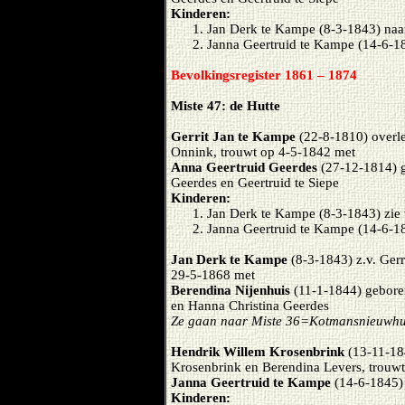
Kinderen:
Jan Derk te Kampe (8-3-1843) naa
Janna Geertruid te Kampe (14-6-1
Bevolkingsregister 1861 – 1874
Miste 47: de Hutte
Gerrit Jan te Kampe
(22-8-1810) overl
Onnink, trouwt op 4-5-1842 met
Anna Geertruid Geerdes
(27-12-1814) g
Geerdes en Geertruid te Siepe
Kinderen:
Jan Derk te Kampe (8-3-1843) zie 
Janna Geertruid te Kampe (14-6-18
Jan Derk te Kampe
(8-3-1843) z.v. Ger
29-5-1868 met
Berendina Nijenhuis
(11-1-1844) gebore
en Hanna Christina Geerdes
Ze gaan naar Miste 36=Kotmansnieuwhu
Hendrik Willem Krosenbrink
(13-11-18
Krosenbrink en Berendina Levers, trouw
Janna Geertruid te Kampe
(14-6-1845) 
Kinderen: