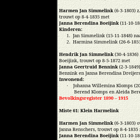
Harmen Jan Simmelink
(6-3-1803) 
trouwt op 8-4-1835 met
Janna Berendina Boeijink
(11-10-18
Kinderen:
Jan Simmelink (15-11-1848) na
1.
Harmina Simmelink (26-6-1851
2.
Hendrik Jan Simmelink
(30-4-1836)
Boeijink, trouwt op 8-5-1872 met
Janna Geertruid Bennink
(2-3-1849)
Bennink en Janna Berendina Dreijer
Inwonend:
Johanna Willemina Klomps (20
·
Berend Klomps en Aleida Ber
Bevolkingsregister 1890 – 1915
Miste 61: Klein Harmelink
Harmen Jan Simmelink
(6-3-1803) o
Janna Renschers, trouwt op 8-4-1835
Janna Berendina Boeijink
(11-10-18