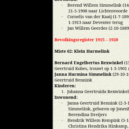
Berend Willem Simmelink (14-2
·
21-5-1908 naar Lichtenvoorde
Cornelis van der Kaaij (1-7-18
·
1-1913 naar Deventer terug
Jan Willem Geerdes (2-10-188
·
Bevolkingsregister 1915 – 1920
Miste 62: Klein Harmelink
Bernard Engelbertus Rexwinkel
(1
Geertruid Kobes, trouwt op 1-3-1901
Janna Harmina Simmelink
(29-10-1
Geertruid Bennink
Kinderen:
Johanna Geertruida Rexwinkel 
1.
Inwonend:
Janna Geertruid Bennink (2-3
·
Simmelink, geboren op Jonenhu
Berendina Dreijers
Hendrik Willem Kempink (5-1-
·
Christina Hendrika Hinkamp, 