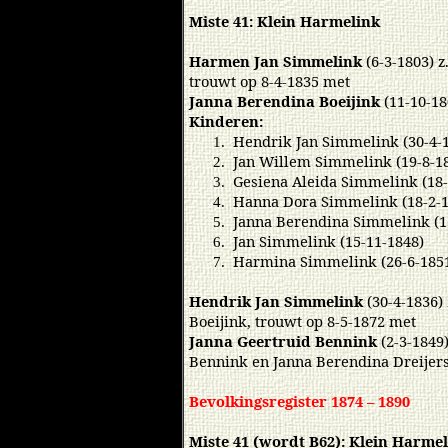
Miste 41: Klein Harmelink
Harmen Jan Simmelink
(6-3-1803) 
trouwt op 8-4-1835 met
Janna Berendina Boeijink
(11-10-18
Kinderen:
Hendrik Jan Simmelink (30-4-1
1.
Jan Willem Simmelink (19-8-1
2.
Gesiena Aleida Simmelink (18-
3.
Hanna Dora Simmelink (18-2-18
4.
Janna Berendina Simmelink (15
5.
Jan Simmelink (15-11-1848)
6.
Harmina Simmelink (26-6-185
7.
Hendrik Jan Simmelink
(30-4-1836)
Boeijink, trouwt op 8-5-1872 met
Janna Geertruid Bennink
(2-3-1849)
Bennink en Janna Berendina Dreijer
Bevolkingsregister 1874 – 1890
Miste 41 (wordt B62): Klein Harme