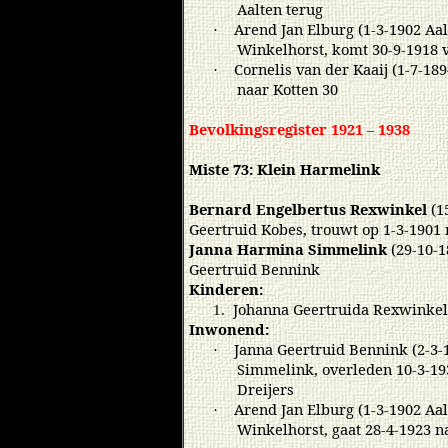
Aalten terug
Arend Jan Elburg (1-3-1902 Aa
·
Winkelhorst, komt 30-9-1918 
Cornelis van der Kaaij (1-7-18
·
naar Kotten 30
Bevolkingsregister 1921 – 1938
Miste 73: Klein Harmelink
Bernard Engelbertus Rexwinkel
(1
Geertruid Kobes, trouwt op 1-3-1901
Janna Harmina Simmelink
(29-10-1
Geertruid Bennink
Kinderen:
Johanna Geertruida Rexwinkel 
1.
Inwonend:
Janna Geertruid Bennink (2-3
·
Simmelink, overleden 10-3-19
Dreijers
Arend Jan Elburg (1-3-1902 Aa
·
Winkelhorst, gaat 28-4-1923 