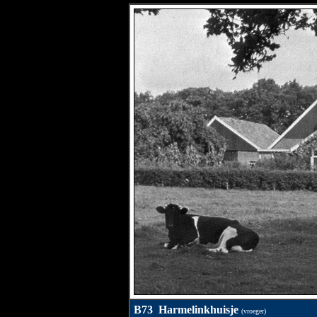
B73 Harmelinkhuisje
(vroeger)