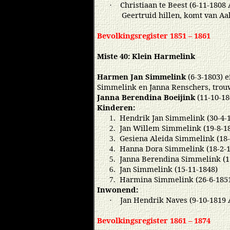
Christiaan te Beest (6-11-1808 
·
Geertruid hillen, komt van Aal
Bevolkingsregister 1851 – 1861
Miste 40: Klein Harmelink
Harmen Jan Simmelink
(6-3-1803) e
Simmelink en Janna Renschers, trou
Janna Berendina Boeijink
(11-10-18
Kinderen:
Hendrik Jan Simmelink (30-4-
1.
Jan Willem Simmelink (19-8-1
2.
Gesiena Aleida Simmelink (18-
3.
Hanna Dora Simmelink (18-2-1
4.
Janna Berendina Simmelink (1
5.
Jan Simmelink (15-11-1848)
6.
Harmina Simmelink (26-6-185
7.
Inwonend:
Jan Hendrik Naves (9-10-1819 A
·
Bevolkingsregister 1861 – 1874