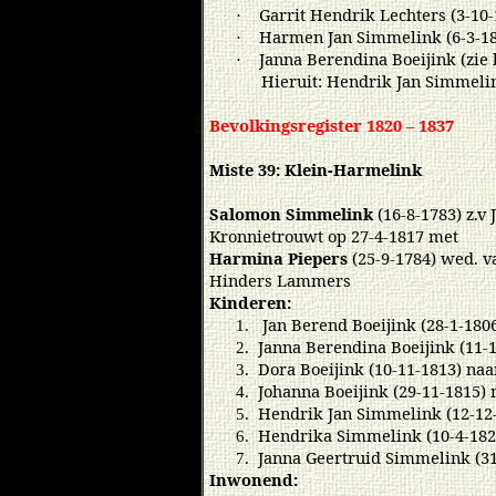
Garrit Hendrik Lechters (3-10-
·
Harmen Jan Simmelink (6-3-18
·
Janna Berendina Boeijink (zie
·
Hieruit: Hendrik Jan Simmelin
Bevolkingsregister 1820 – 1837
Miste 39: Klein-Harmelink
Salomon Simmelink
(16-8-1783) z.v
Kronnietrouwt op 27-4-1817 met
Harmina Piepers
(25-9-1784) wed. v
Hinders Lammers
Kinderen:
Jan Berend Boeijink (28-1-1806
1.
Janna Berendina Boeijink (11-1
2.
Dora Boeijink (10-11-1813) na
3.
Johanna Boeijink (29-11-1815) 
4.
Hendrik Jan Simmelink (12-12-
5.
Hendrika Simmelink (10-4-182
6.
Janna Geertruid Simmelink (31
7.
Inwonend: