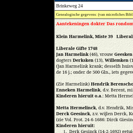
Brinkeweg 24
Genealogische gegevens: (van microfiches Bibl
Aantekeningen dokter Das rondom 
Klein Harmelink, Miste 39 Liberale
Liberale Gifte 1748
Jan Harmelink
(46), vrouw
Geesken
dogters
Derksken
(13),
Willemken
(1
(Jan Harmelink krank; desselfs huisv
de 16 j.; onder de 500 Gln., iets gege
(Zie Harmelink)
Hendrik Berenscho
Enneken Harmelink
, d.v. Berent, mi
Kinderen hieruit o.a
.: Metta Herme
Metta Hermelinck
, d.v. Hendrik, M
Derck Geesinck
, z.v. wijlen Derck, K
(zie Vol. Prot. 24-6-1686: Dirck Gies
Kinderen hieruit:
Derk Gesinck (14-2-1692) getu
1.