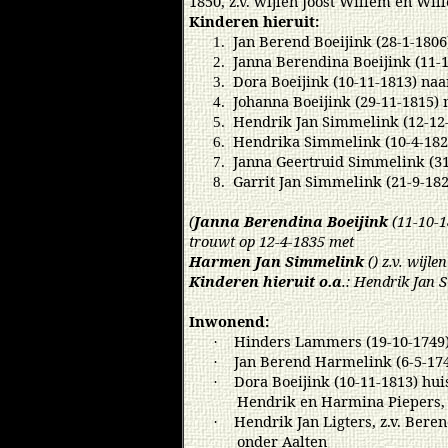
1850, z.v. wijlen Joost Willem en Wi
Kinderen hieruit:
Jan Berend Boeijink (28-1-1806
1.
Janna Berendina Boeijink (11-1
2.
Dora Boeijink (10-11-1813) na
3.
Johanna Boeijink (29-11-1815) 
4.
Hendrik Jan Simmelink (12-12-
5.
Hendrika Simmelink (10-4-182
6.
Janna Geertruid Simmelink (31
7.
Garrit Jan Simmelink (21-9-182
8.
(
Janna Berendina Boeijink
(11-10-1
trouwt op 12-4-1835 met
Harmen Jan Simmelink
() z.v. wijl
Kinderen hieruit o.a
.: Hendrik Jan 
Inwonend:
Hinders Lammers (19-10-1749)
·
Jan Berend Harmelink (6-5-17
·
Dora Boeijink (10-11-1813) huis
·
Hendrik en Harmina Piepers, 
Hendrik Jan Ligters, z.v. Ber
·
onder Aalten