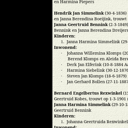
en Harmina Piepers
Hendrik Jan Simmelink
(30-4-1836)
en Janna Berendina Boeijink, trouwt
Janna Geertruid Bennink
(2-3-1849)
Bennink en Janna Berendina Dreijer
Kinderen:
Janna Harmina Simmelink (29-
1.
Inwonend:
Johanna Willemina Klomps (20
·
Berend Klomps en Aleida Ber
Derk Jan Elferink (10-8-1884 A
·
Harmina Siebelink (30-12-1876
·
Steven Jan Klomps (18-6-1879)
·
Jan Gerhard Bollen (27-11-1887
·
Bernard Engelbertus Rexwinkel
(1
Geertruid Kobes, trouwt op 1-3-1901
Janna Harmina Simmelink
(29-10-1
Geertruid Bennink
Kinderen:
Johanna Geertruida Rexwinkel 
1.
Inwonend: