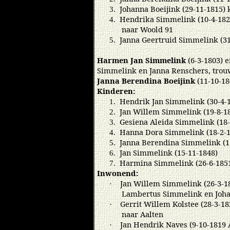
Johanna Boeijink (29-11-1815)
3.
Hendrika Simmelink (10-4-1824
4.
naar Woold 91
Janna Geertruid Simmelink (31
5.
Harmen Jan Simmelink
(6-3-1803) e
Simmelink en Janna Renschers, trou
Janna Berendina Boeijink
(11-10-18
Kinderen:
Hendrik Jan Simmelink (30-4-
1.
Jan Willem Simmelink (19-8-1
2.
Gesiena Aleida Simmelink (18-
3.
Hanna Dora Simmelink (18-2-1
4.
Janna Berendina Simmelink (1
5.
Jan Simmelink (15-11-1848)
6.
Harmina Simmelink (26-6-185
7.
Inwonend:
Jan Willem Simmelink (26-3-18
·
Lambertus Simmelink en Joha
Gerrit Willem Kolstee (28-3-1
·
naar Aalten
Jan Hendrik Naves (9-10-1819 
·