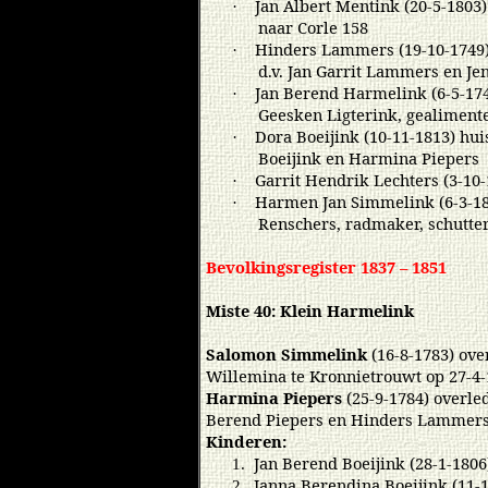
Jan Albert Mentink (20-5-1803
·
naar Corle 158
Hinders Lammers (19-10-1749)
·
d.v. Jan Garrit Lammers en 
Jan Berend Harmelink (6-5-174
·
Geesken Ligterink, gealiment
Dora Boeijink (10-11-1813) hui
·
Boeijink en Harmina Piepers
Garrit Hendrik Lechters (3-10-
·
Harmen Jan Simmelink (6-3-18
·
Renschers, radmaker, schutte
Bevolkingsregister 1837 – 1851
Miste 40: Klein Harmelink
Salomon Simmelink
(16-8-1783) ove
Willemina te Kronnietrouwt op 27-4
Harmina Piepers
(25-9-1784) overle
Berend Piepers en Hinders Lammer
Kinderen:
Jan Berend Boeijink (28-1-1806
1.
Janna Berendina Boeijink (11-1
2.