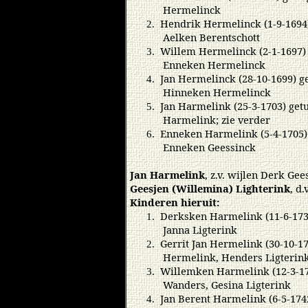
Hermelinck
Hendrik Hermelinck (1-9-1694)
2.
Aelken Berentschott
Willem Hermelinck (2-1-1697) 
3.
Enneken Hermelinck
Jan Hermelinck (28-10-1699) g
4.
Hinneken Hermelinck
Jan Harmelink (25-3-1703) getu
5.
Harmelink; zie verder
Enneken Harmelink (5-4-1705) 
6.
Enneken Geessinck
Jan Harmelink
, z.v. wijlen Derk Ge
Geesjen (Willemina) Lighterink
, d
Kinderen hieruit:
Derksken Harmelink (11-6-1734
1.
Janna Ligterink
Gerrit Jan Hermelink (30-10-
2.
Hermelink, Henders Ligterink
Willemken Harmelink (12-3-17
3.
Wanders, Gesina Ligterink
Jan Berent Harmelink (6-5-174
4.