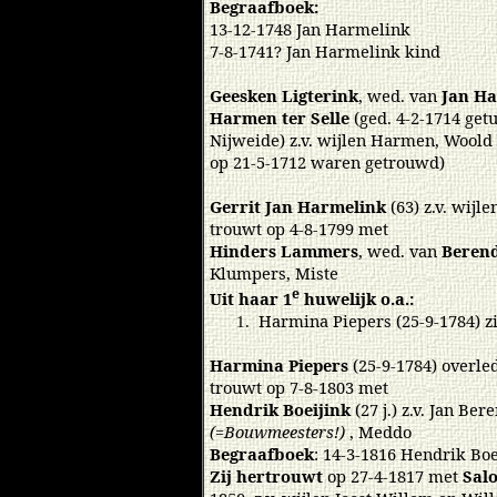
Begraafboek:
13-12-1748 Jan Harmelink
7-8-1741? Jan Harmelink kind
Geesken Ligterink
, wed. van
Jan H
Harmen ter Selle
(ged. 4-2-1714 ge
Nijweide) z.v. wijlen Harmen, Woold
op 21-5-1712 waren getrouwd)
Gerrit Jan Harmelink
(63) z.v. wijl
trouwt op 4-8-1799 met
Hinders Lammers
, wed. van
Berend
Klumpers, Miste
e
Uit haar 1
huwelijk o.a.:
Harmina Piepers (25-9-1784) z
1.
Harmina Piepers
(25-9-1784) overle
trouwt op 7-8-1803 met
Hendrik Boeijink
(27 j.) z.v. Jan B
(=Bouwmeesters!)
, Meddo
Begraafboek
: 14-3-1816 Hendrik Bo
Zij hertrouwt
op 27-4-1817 met
Sal