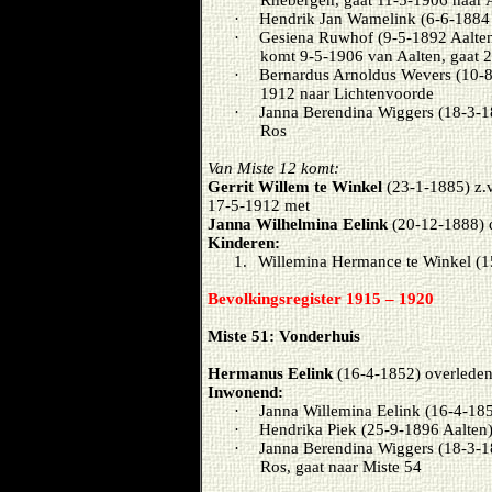
·
Hendrik Jan Wamelink (6-6-1884 
·
Gesiena Ruwhof (9-5-1892 Aalten
komt 9-5-1906 van Aalten, gaat 2
·
Bernardus Arnoldus Wevers (10-8
1912 naar Lichtenvoorde
·
Janna Berendina Wiggers (18-3-1
Ros
Van Miste 12 komt:
Gerrit Willem te Winkel
(23-1-1885) z.v
17-5-1912 met
Janna Wilhelmina Eelink
(20-12-1888) d
Kinderen:
1.
Willemina Hermance te Winkel (1
Bevolkingsregister 1915 – 1920
Miste 51: Vonderhuis
Hermanus Eelink
(16-4-1852) overleden 
Inwonend:
·
Janna Willemina Eelink (16-4-185
·
Hendrika Piek (25-9-1896 Aalten)
·
Janna Berendina Wiggers (18-3-1
Ros, gaat naar Miste 54