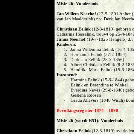
Miste 26: Vonderhuis
Jan Willem Neerhof
(12-5-1801 Aalten)
van Jan Maalderink) z.v. Derk Jan Neerh
Christiaan Eelink
(12-3-1819) geboren o
Catharina Hesselink, trouwt op 25-4-184
Janna Neerhof
(19-7-1825 Hengelo) d.v
Kinderen:
1.
Janna Willemina Eelink (16-4-18
2.
Hermanus Eelink (27-2-1854)
3.
Derk Jan Eelink (28-3-1856)
4.
Albert Christiaan Eelink (8-2-185
5.
Hendrika Maria Eelink (15-3-186
Inwonend:
·
Harmina Eelink (15-9-1844) gebo
Eelink en Berendina te Winkel
·
Everdina Naves (29-8-1840) gebo
Gesiena Roosen
·
Grada Allevers (1840 Wisch) kom
Bevolkingsregister 1874 – 1890
Miste 26 (wordt B51): Vonderhuis
Christiaan Eelink
(12-3-1819) overleden