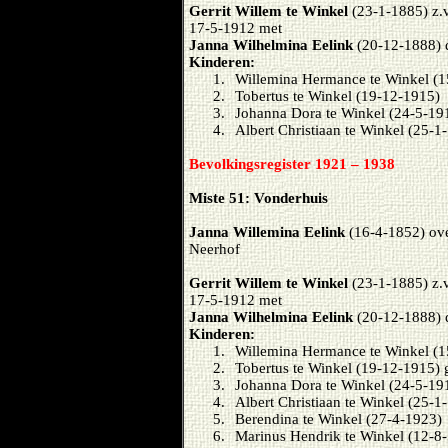
Gerrit Willem te Winkel
(23-1-1885) z.v
17-5-1912 met
Janna Wilhelmina Eelink
(20-12-1888) d
Kinderen:
1.
Willemina Hermance te Winkel (1
2.
Tobertus te Winkel (19-12-1915)
3.
Johanna Dora te Winkel (24-5-19
4.
Albert Christiaan te Winkel (25-1
Bevolkingsregister 1921 – 1938
Miste 51: Vonderhuis
Janna Willemina Eelink
(16-4-1852) ove
Neerhof
Gerrit Willem te Winkel
(23-1-1885) z.v
17-5-1912 met
Janna Wilhelmina Eelink
(20-12-1888) d
Kinderen:
1.
Willemina Hermance te Winkel (1
2.
Tobertus te Winkel (19-12-1915) 
3.
Johanna Dora te Winkel (24-5-19
4.
Albert Christiaan te Winkel (25-1
5.
Berendina te Winkel (27-4-1923)
6.
Marinus Hendrik te Winkel (12-8