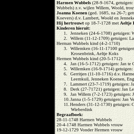
Harmen Wubbels
(28-9-1674, getuigen: 
Wubbels) z.v. wijlen Willem, Woold, tro
Joanna Koenen
(ged. 1685, na 26-7; ge
Koevers) d.v. Lambert, Woold en Jenn
Hij hertrouwt
op 18-7-1728 met
Aeltje 
Kinderen hieruit:
1.
Jenneken (24-6-1708) getuigen: W
2.
Willem (11-12-1709) getuigen: L
Herman Wubbels kind (4-2-1710)
3.
Willemken (16-11-17100 getuigen
Krosenbrink, Aeltje Koks
Hermen Wubbels kind (20-5-1712)
4.
Jan (16-5-1712) getuigen: Jan te
5.
Willemken (16-9-1714) getuigen: 
6.
Gerritjen (11-10-1716) d.v. Harm
Leemkuil, Jenneken Koenen, Eng
7.
Lammert (23-7-1719) getuigen: Ja
8.
Derk (27-71721) getuigen: Jan Leve
9.
Jan Willem (7-2-1723) getuigen: 
10.
Janna (1-5-1729) getuigen: Jan Ve
11.
Henders (31-12-1730) getuigen: G
Wieberdink
Begraafboek:
28-11-1748 Harmen Wubbels
20-4-1748 Harmen Wubbels vrouw
19-12-1729 Vonder Hermen vrouw