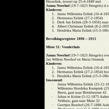
Hesselink, trouwt op 25-4-1849 met
Janna Neerhof
(19-7-1825 Hengelo) d.v
Kinderen:
1.
Janna Willemina Eelink (16-4-18
2.
Hermanus Eelink (27-2-1854)
3.
Derk Jan Eelink (28-3-1856) naar
4.
Albert Christiaan Eelink (8-2-185
5.
Hendrika Maria Eelink (15-3-186
Bevolkingsregister 1890 – 1915
Miste 51: Vonderhuis
Janna Neerhof
(19-7-1825 Hengelo) ove
Jan Willem Neerhof en Maria Onstenk
Kinderen:
1.
Janna Willemina Eelink (16-4-1
2.
Hermanus Eelink (27-2-1854) ho
3.
Hendrika Maria Eelink (15-3-186
Inwonend:
·
Janna Willemina Eelink (25-12-188
·
Willemina Hendrika Kempink (25-
Beest, gaat naar Brinkheurne 42
·
Johan te Kolste (5-12-1875 Aalten
Velthuis, gaat naar Miste 32
·
Geertjen Ruwhof (26-7-1886 Aalt
Rhebergen, gaat 11-5-1906 naar 