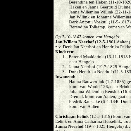
·
Berendina ten Haken (11-10-1820)
Haken en Janna Geertruid Dulme
·
Janna Willemina Willink (22-11-
Jan Willink en Johanna Willemina
·
Derk Antonij Voskuil (11-5-1817)
Berendina Tolkamp, komt van Wo
Op 7-10-1847 komen van Hengelo:
Jan Willem Neerhof
(12-5-1801 Aalten)
z.v. Derk Jan Neerhof en Hendrika Pakke
Kinderen:
1.
Berend Maalderink (13-11-1818 H
naar Hengelo
2.
Janna Neerhof (19-7-1825 Hengel
3.
Dora Hendrika Neerhof (11-5-18
Inwonend:
·
Hanna Rauwerdink (1-7-1835) ge
komt van Woold 126, naar Brink
·
Johanna Willemina Rensink (16-4-
Drentel, komt van Aalten, gaat na
·
Fredrik Radstake (6-4-1840 Doet
komt van Aalten
Christiaan Eelink
(12-3-1819) komt van 
Eelink en Anna Catharina Hesselink, tro
Janna Neerhof
(19-7-1825 Hengelo) d.v