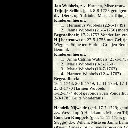
Jan Wubbels
, z.v. Harmen, Miste trouw
Trijntje Sellink
(ged. 8-8-1728 getuigen:
d.v. Dierk, op ’t Brinke, Miste en Trijntje
Kinderen hieruit:
1.
Hermanus Wubbels (22-6-1749)
2.
Janna Wubbels (21-6-1750) moeder
Begraafboek;
17-2-1753 Vonder Jan vr
Hij hertrouwt
op 27-5-1753 met
Grijtje
Wiggers, Stijne ten Harkel, Grietjen Ben
Bennink
Kinderen hieruit:
1.
Anna Catrina Wubbels (23-1-175
2.
Maria Wubbels (9-3-1760)
3.
Maria Wubbels (10-7-1763)
4.
Harmen Wubbels (12-4-1767)
Begraafboek:
16-1-1748, 20-8-1749, 12-11-1754, 17-1
23-3-1770 Harmen Wubbels
1-12-1774 doot gevonden Jan Vonderhui
2-9-1785 Grijte Vonderhuis
Hendrik Nijweide
(ged. 17-7-1729; getuig
z.v. Wessel op ’t Hellekamp, Miste en Tr
Enneken Knuppels
(ged. 13-11-1735; get
Stegge) d.v. Willem, Miste en Janna Lam
(Willem Lobeek, of Kluppels trouwt op 1