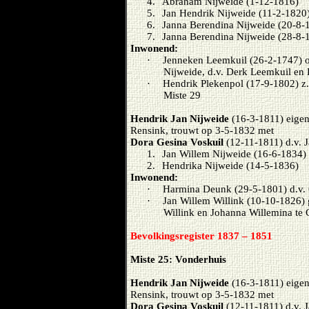
4.
Abraham Nijweide (1-12-1816)
5.
Jan Hendrik Nijweide (11-2-1820
6.
Janna Berendina Nijweide (20-8-
7.
Janna Berendina Nijweide (28-8-
Inwonend:
·
Jenneken Leemkuil (26-2-1747) o
Nijweide, d.v. Derk Leemkuil en 
·
Hendrik Plekenpol (17-9-1802) z.
Miste 29
Hendrik Jan Nijweide
(16-3-1811) eigena
Rensink, trouwt op 3-5-1832 met
Dora Gesina Voskuil
(12-11-1811) d.v. 
1.
Jan Willem Nijweide (16-6-1834)
2.
Hendrika Nijweide (14-5-1836)
Inwonend:
·
Harmina Deunk (29-5-1801) d.v. 
·
Jan Willem Willink (10-10-1826)
Willink en Johanna Willemina te 
Bevolkingsregister 1837 – 1851
Miste 25: Vonderhuis
Hendrik Jan Nijweide
(16-3-1811) eigena
Rensink, trouwt op 3-5-1832 met
Dora Gesina Voskuil
(12-11-1811) d.v. 