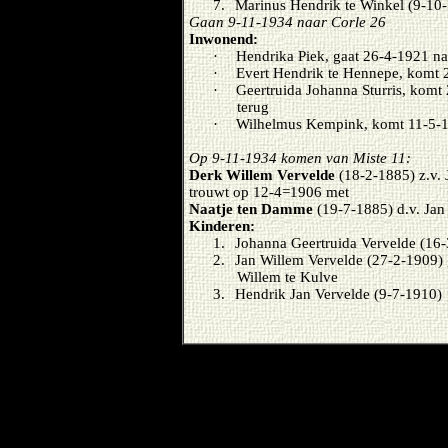
7.
Marinus Hendrik te Winkel (9-10
Gaan 9-11-1934 naar Corle 26
Inwonend:
·
Hendrika Piek, gaat 26-4-1921 na
·
Evert Hendrik te Hennepe, komt 
·
Geertruida Johanna Sturris, komt
terug
·
Wilhelmus Kempink, komt 11-5-19
Op 9-11-1934 komen van Miste 11:
Derk Willem Vervelde
(18-2-1885) z.v.
trouwt op 12-4=1906 met
Naatje ten Damme
(19-7-1885) d.v. Ja
Kinderen:
1.
Johanna Geertruida Vervelde (16
2.
Jan Willem Vervelde (27-2-1909) 
Willem te Kulve
3.
Hendrik Jan Vervelde (9-7-1910)