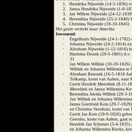
1.
Hendrika Nijweide (14-5-1836) o
2.
Janna Hendrika Nijweide (1-8-18
3.
Jan Willem Nijweide (24-12-1839
4.
Berendina Nijweide (25-2-1840) 
5.
Christina Nijweide (18-10-1845)
Het gezin vertrekt naar Amerika
Inwonend:
·
Engelbarts Nijweide (24-1-1782) 
·
Johanna Nijweide (24-2-1814) zus
·
Abraham Nijweide (1-12-1816) br
·
Harmina Deunk (29-5-1801) d.v. 
31
·
Jan Willem Willink (10-10-1826)
Willink en Johanna Willemina te 
·
Abraham Rensink (16-5-1818 Aalt
Tolkamp, komt van Aalten, naar 
·
Gerrit Hendrik Meerdink (8-11-18
Meerdink en Janna Willemina Ke
·
Berendina Aleida Willink (29-3-
Jan Willink en Johanna Willemina
·
Janna Geertruid Kots (29-7-1829)
en Christina Veenhuis, komt van M
·
Gerrit Jan Kots (19-9-1826) gebo
Geerdes, komt van Aalten, gaat n
·
Hendrik Jan Schreurs (5-4-1835) 
en Johanna Willemina Rooks, ko