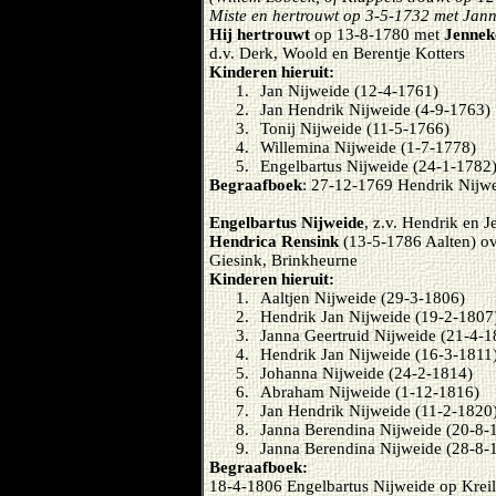
Miste en hertrouwt op 3-5-1732 met Ja
Hij hertrouwt
op 13-8-1780 met
Jennek
d.v. Derk, Woold en Berentje Kotters
Kinderen hieruit:
1.
Jan Nijweide (12-4-1761)
2.
Jan Hendrik Nijweide (4-9-1763)
3.
Tonij Nijweide (11-5-1766)
4.
Willemina Nijweide (1-7-1778)
5.
Engelbartus Nijweide (24-1-1782)
Begraafboek
: 27-12-1769 Hendrik Nijw
Engelbartus Nijweide
, z.v. Hendrik en 
Hendrica Rensink
(13-5-1786 Aalten) ov
Giesink, Brinkheurne
Kinderen hieruit:
1.
Aaltjen Nijweide (29-3-1806)
2.
Hendrik Jan Nijweide (19-2-1807
3.
Janna Geertruid Nijweide (21-4-1
4.
Hendrik Jan Nijweide (16-3-1811
5.
Johanna Nijweide (24-2-1814)
6.
Abraham Nijweide (1-12-1816)
7.
Jan Hendrik Nijweide (11-2-1820
8.
Janna Berendina Nijweide (20-8-
9.
Janna Berendina Nijweide (28-8-
Begraafboek:
18-4-1806 Engelbartus Nijweide op Kreil