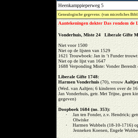
Heenkamppieperweg 5
Genealogische gegevens: (van microfiches Bibl
Aantekeningen dokter Das rondom de L
Vonderhuis, Miste 24 Liberale Gifte Mi
Niet voor 1500
Niet op de lijsten van 1529
1621 Trouwboek: Jan in ’t Funder trouw
Niet op de lijst van 1647
1688 Verponding Miste: Vonder Berendt 
Liberale Gifte 1748:
Harmen Vonderhuis
(70), vrouw
Aaltje
(Wed. van Aaltjen; 6 kinderen over de 16 
Jan Vonderhuis, getr. Met Trijne, geen kin
gegeven)
Doopboek 1684 (no. 353):
·
Jan ten Fonder, z.v. Hendrick; g
Olwiske
·
Harmen Wubbels (18-10-1716) op ’
Jenneken Koenen, Engele Wubbe