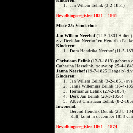
Kinderen:
1.
Jan Willem Eelink (3-2-1851)
Bevolkingsregister 1851 – 1861
Miste 25: Vonderhuis
Jan Willem Neerhof
(12-5-1801 Aalten)
z.v. Derk Jan Neerhof en Hendrika Pakke
Kinderen:
1.
Dora Hendrika Neerhof (11-5-18
Christiaan Eelink
(12-3-1819) geboren o
Catharina Hesselink, trouwt op 25-4-184
Janna Neerhof
(19-7-1825 Hengelo) d.v
Kinderen:
1.
Jan Willem Eelink (3-2-1851) ov
2.
Janna Willemina Eelink (16-4-18
3.
Hermanus Eelink (27-2-1854)
4.
Derk Jan Eelink (28-3-1856)
5.
Albert Christiaan Eelink (8-2-185
Inwonend:
·
Berend Hendrik Deunk (28-8-184
Kalf, komt in december 1858 van
Bevolkingsregister 1861 – 1874