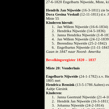
27-6-1820 Engelbarts Nijweide, Miste, k
Hendrik Jan Nijweide
(16-3-1811) zie b
Dora Gesina Voskuil
(12-11-1811) d.v. 
Miste 55
Kinderen hieruit:
1.
Jan Willem Nijweide (16-6-1834)
2.
Hendrika Nijweide (14-5-1836)
3.
Janna Hendrika Nijweide (1-8-18
4.
Jan Willem Nijweide (24-12-1839
5.
Berendina Nijweide (25-2-1842)
6.
Engelbartus Nijweide (11-11-184
Gaan in 1847 naar Noord- Amerika
Bevolkingsregister 1820 – 1837
Miste 20: Vonderhuis
Engelbarts Nijweide
(24-1-1782) z.v. H
1805 met
Hendrica Rensink
(13-5-1786 Aalten) ov
Aaltje Giesink
Kinderen:
1.
Janna Geertruid Nijweide (21-4-1
2.
Hendrik Jan Nijweide (16-3-1811)
3.
Johanna Nijweide (24-2-1814)