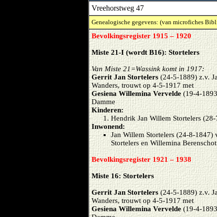
Vreehorstweg 47
Genealogische gegevens: (van microfiches Bibl
Bevolkingsregister 1915 – 1920
Miste 21-I (wordt B16): Stortelers
Van Miste 21=Wassink komt in 1917:
Gerrit Jan Stortelers
(24-5-1889) z.v. J
Wanders, trouwt op 4-5-1917 met
Gesiena Willemina Vervelde
(19-4-1893)
Damme
Kinderen:
Hendrik Jan Willem Stortelers (28
Inwonend:
Jan Willem Stortelers (24-8-1847) 
Stortelers en Willemina Berenschot
Bevolkingsregister 1921 – 1938
Miste 16: Stortelers
Gerrit Jan Stortelers
(24-5-1889) z.v. J
Wanders, trouwt op 4-5-1917 met
Gesiena Willemina Vervelde
(19-4-1893)