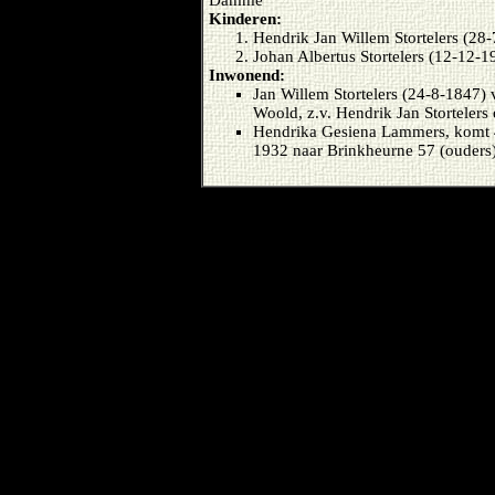
Damme
Kinderen:
Hendrik Jan Willem Stortelers (28
Johan Albertus Stortelers (12-12-1
Inwonend:
Jan Willem Stortelers (24-8-1847) 
Woold, z.v. Hendrik Jan Stortelers
Hendrika Gesiena Lammers, komt 4
1932 naar Brinkheurne 57 (ouders