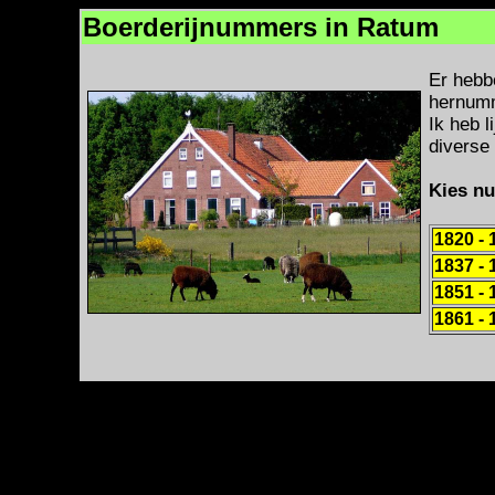
Boerderijnummers in Ratum
Er hebb
hernumm
Ik heb 
diverse
Kies nu
1820 - 
1837 - 
1851 - 
1861 - 