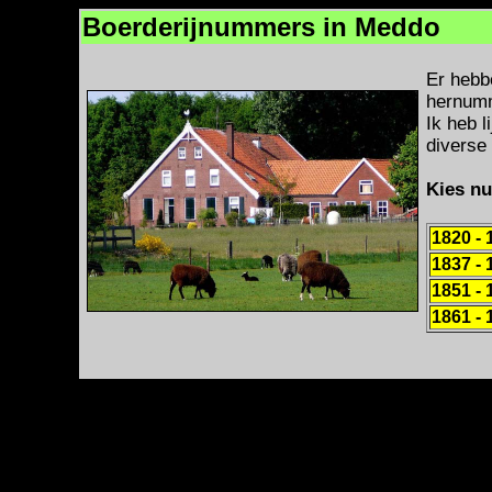
Boerderijnummers in Meddo
Er hebb
hernumm
Ik heb 
diverse
Kies nu
1820 - 
1837 - 
1851 - 
1861 - 