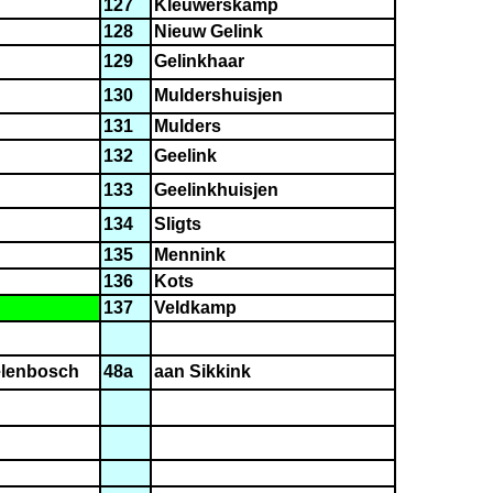
127
Kleuwerskamp
128
Nieuw Gelink
129
Gelinkhaar
130
Muldershuisjen
131
Mulders
132
Geelink
133
Geelinkhuisjen
134
Sligts
135
Mennink
136
Kots
137
Veldkamp
elenbosch
48a
aan Sikkink