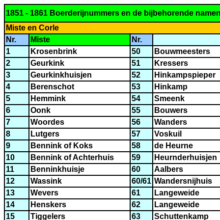
1851 - 1861 Boerderijnummers en de bijbehorende name
Miste en Corle
Nr.
Miste
Nr.
1
Krosenbrink
50
Bouwmeesters
2
Geurkink
51
Kressers
3
Geurkinkhuisjen
52
Hinkampspieper
4
Berenschot
53
Hinkamp
5
Hemmink
54
Smeenk
6
Oonk
55
Bouwers
7
Woordes
56
Wanders
8
Lutgers
57
Voskuil
9
Bennink of Koks
58
de Heurne
10
Bennink of Achterhuis
59
Heurnderhuisjen
11
Benninkhuisje
60
Aalbers
12
Wassink
60/61
Wandersnijhuis
13
Wevers
61
Langeweide
14
Henskers
62
Langeweide
15
Tiggelers
63
Schuttenkamp