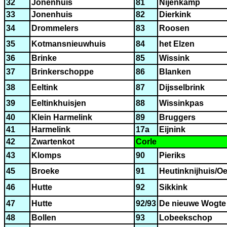
32
Jonenhuis
81
Nijenkamp
33
Jonenhuis
82
Dierkink
34
Drommelers
83
Roosen
35
Kotmansnieuwhuis
84
het Elzen
36
Brinke
85
Wissink
37
Brinkerschoppe
86
Blanken
38
Eeltink
87
Dijsselbrink
39
Eeltinkhuisjen
88
Wissinkpas
40
Klein Harmelink
89
Bruggers
41
Harmelink
17a
Eijnink
42
Zwartenkot
Corle
43
Klomps
90
Pieriks
45
Broeke
91
Heutinknijhuis/O
46
Hutte
92
Sikkink
47
Hutte
92/93
De nieuwe Wogte
48
Bollen
93
Lobeekschop