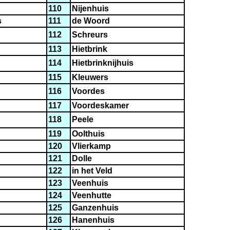
110
Nijenhuis
s
111
de Woord
112
Schreurs
113
Hietbrink
114
Hietbrinknijhuis
115
Kleuwers
116
Voordes
117
Voordeskamer
118
Peele
119
Oolthuis
120
Vlierkamp
121
Dolle
122
in het Veld
123
Veenhuis
124
Veenhutte
125
Ganzenhuis
126
Hanenhuis