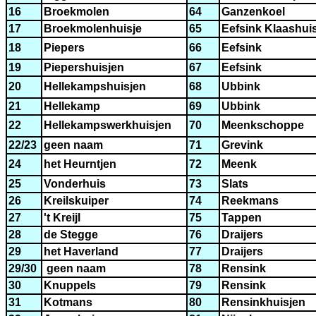
16
Broekmolen
64
Ganzenkoel
17
Broekmolenhuisje
65
Eefsink Klaashui
18
Piepers
66
Eefsink
19
Piepershuisjen
67
Eefsink
20
Hellekampshuisjen
68
Ubbink
21
Hellekamp
69
Ubbink
22
Hellekampswerkhuisjen
70
Meenkschoppe
22/23
geen naam
71
Grevink
24
het Heurntjen
72
Meenk
25
Vonderhuis
73
Slats
26
Kreilskuiper
74
Reekmans
27
't Kreijl
75
Tappen
28
de Stegge
76
Draijers
29
het Haverland
77
Draijers
29/30
geen naam
78
Rensink
30
Knuppels
79
Rensink
31
Kotmans
80
Rensinkhuisjen