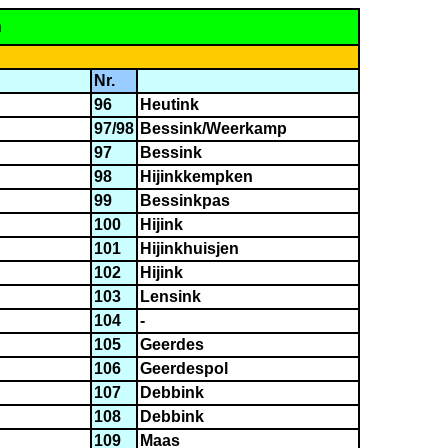
n
Nr.
96
Heutink
97/98
Bessink/Weerkamp
97
Bessink
98
Hijinkkempken
99
Bessinkpas
100
Hijink
101
Hijinkhuisjen
102
Hijink
103
Lensink
104
-
105
Geerdes
106
Geerdespol
107
Debbink
108
Debbink
109
Maas