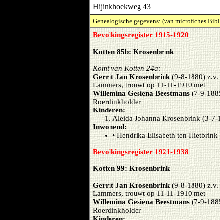
Hijinkhoekweg 43
Genealogische gegevens: (van microfiches Bibl
Bevolkingsregister 1915-1920
Kotten 85b: Krosenbrink
Komt van Kotten 24a:
Gerrit Jan Krosenbrink
(9-8-1880) z.v
Lammers, trouwt op 11-11-1910 met
Willemina Gesiena Beestmans
(7-9-188
Roerdinkholder
Kinderen:
Aleida Johanna Krosenbrink (3-7-
Inwonend:
• Hendrika Elisabeth ten Hietbrink
Bevolkingsregister 1921-1938
Kotten 99: Krosenbrink
Gerrit Jan Krosenbrink
(9-8-1880) z.v
Lammers, trouwt op 11-11-1910 met
Willemina Gesiena Beestmans
(7-9-188
Roerdinkholder
Kinderen: