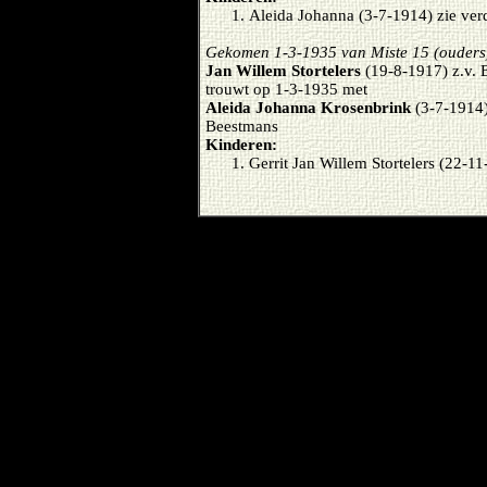
Aleida Johanna (3-7-1914) zie ver
Gekomen 1-3-1935 van Miste 15 (ouders
Jan Willem Stortelers
(19-8-1917) z.v. 
trouwt op 1-3-1935 met
Aleida Johanna Krosenbrink
(3-7-1914)
Beestmans
Kinderen:
Gerrit Jan Willem Stortelers (22-1