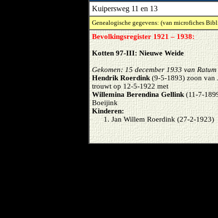
Kuipersweg 11 en 13
Genealogische gegevens: (van microfiches Bibl
Bevolkingsregister 1921 – 1938:
Kotten 97-III: Nieuwe Weide
Gekomen: 15 december 1933 van Ratum
Hendrik Roerdink
(9-5-1893) zoon van J
trouwt op 12-5-1922 met
Willemina Berendina Gellink
(11-7-1899
Boeijink
Kinderen:
Jan Willem Roerdink (27-2-1923)