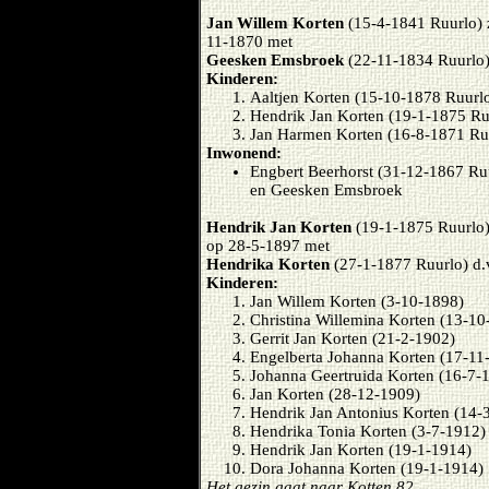
Jan Willem Korten
(15-4-1841 Ruurlo) 
11-1870 met
Geesken Emsbroek
(22-11-1834 Ruurlo)
Kinderen:
Aaltjen Korten (15-10-1878 Ruurlo
Hendrik Jan Korten (19-1-1875 Ruu
Jan Harmen Korten (16-8-1871 Ruu
Inwonend:
Engbert Beerhorst (31-12-1867 Ruu
en Geesken Emsbroek
Hendrik Jan Korten
(19-1-1875 Ruurlo)
op 28-5-1897 met
Hendrika Korten
(27-1-1877 Ruurlo) d.v
Kinderen:
Jan Willem Korten (3-10-1898)
Christina Willemina Korten (13-10
Gerrit Jan Korten (21-2-1902)
Engelberta Johanna Korten (17-11
Johanna Geertruida Korten (16-7-
Jan Korten (28-12-1909)
Hendrik Jan Antonius Korten (14-
Hendrika Tonia Korten (3-7-1912)
Hendrik Jan Korten (19-1-1914)
Dora Johanna Korten (19-1-1914)
Het gezin gaat naar Kotten 82