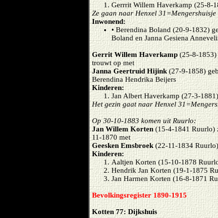
Gerrrit Willem Haverkamp (25-8-1
Ze gaan naar Henxel 31=Mengershuisje
Inwonend:
• Berendina Boland (20-9-1832) ge
Boland en Janna Gesiena Annevelin
Gerrit Willem Haverkamp
(25-8-1853)
trouwt op met
Janna Geertruid Hijink
(27-9-1858) geb
Berendina Hendrika Beijers
Kinderen:
Jan Albert Haverkamp (27-3-1881
Het gezin gaat naar Henxel 31=Mengers
Op 30-10-1883 komen uit Ruurlo:
Jan Willem Korten
(15-4-1841 Ruurlo) 
11-1870 met
Geesken Emsbroek
(22-11-1834 Ruurlo)
Kinderen:
Aaltjen Korten (15-10-1878 Ruurl
Hendrik Jan Korten (19-1-1875 Ru
Jan Harmen Korten (16-8-1871 Ru
Bevolkingsregister 1890-1915
Kotten 77: Dijkshuis