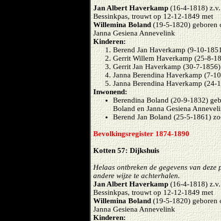
Jan Albert Haverkamp
(16-4-1818) z.v
Bessinkpas, trouwt op 12-12-1849 met
Willemina Boland
(19-5-1820) geboren 
Janna Gesiena Annevelink
Kinderen:
Berend Jan Haverkamp (9-10-1851
Gerrit Willem Haverkamp (25-8-1
Gerrit Jan Haverkamp (30-7-1856)
Janna Berendina Haverkamp (7-10
Janna Berendina Haverkamp (24-1
Inwonend:
Berendina Boland (20-9-1832) geb
Boland en Janna Gesiena Anneveli
Berend Jan Boland (25-5-1861) zo
Bevolkingsregister 1874-1890
Kotten 57: Dijkshuis
Helaas ontbreken de gegevens van deze p
andere wijze te achterhalen.
Jan Albert Haverkamp
(16-4-1818) z.v
Bessinkpas, trouwt op 12-12-1849 met
Willemina Boland
(19-5-1820) geboren 
Janna Gesiena Annevelink
Kinderen: