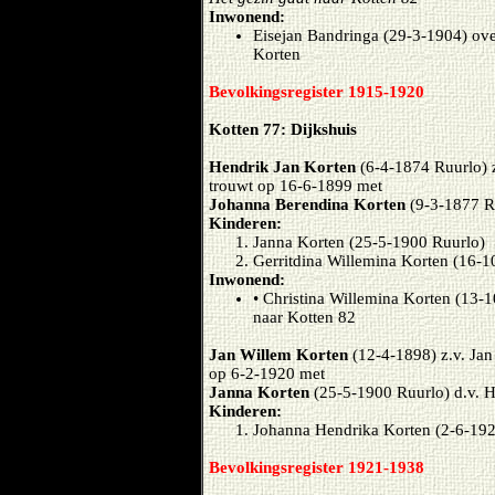
Inwonend:
Eisejan Bandringa (29-3-1904) ove
Korten
Bevolkingsregister 1915-1920
Kotten 77: Dijkshuis
Hendrik Jan Korten
(6-4-1874 Ruurlo) z
trouwt op 16-6-1899 met
Johanna Berendina Korten
(9-3-1877 R
Kinderen:
Janna Korten (25-5-1900 Ruurlo)
Gerritdina Willemina Korten (16-1
Inwonend:
• Christina Willemina Korten (13-
naar Kotten 82
Jan Willem Korten
(12-4-1898) z.v. Ja
op 6-2-1920 met
Janna Korten
(25-5-1900 Ruurlo) d.v. 
Kinderen:
Johanna Hendrika Korten (2-6-19
Bevolkingsregister 1921-1938