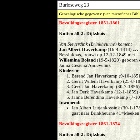
Burloseweg 23
Genealogische gegevens: (van microfiches Bibl
Bevolkingsregister 1851-1861
Kotten 58-2: Dijkshuis
Van Sieverdink (Brinkheurne) komen:
Jan Albert Haverkamp
(16-4-1818) z.v
Bessinkpas, trouwt op 12-12-1849 met
Willemina Boland
(19-5-1820) geboren 
Janna Gesiena Annevelink
Kinderen:
Berend Jan Haverkamp (9-10-185
Gerrit Willem Haverkamp (25-8-1
Gerrit Jan Haverkamp (30-7-1856)
Jan Derk Haverkamp (12-1-1859) 
Janna Berendina Haverkamp (7-10
Inwonend:
Jan Albert Lutjenkossink (30-1-17
gaat naar Brinkheurne 41=Meeken
Bevolkingsregister 1861-1874
Kotten 58-2: Dijkshuis