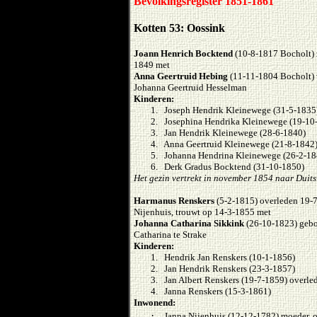
Bevolkingsregister 1851-1861
Kotten 53: Oossink
Joann Henrich Bocktend
(10-8-1817 Bocholt) 
1849 met
Anna Geertruid Hebing
(11-11-1804 Bocholt)
Johanna Geertruid Hesselman
Kinderen:
1. Joseph Hendrik Kleinewege (31-5-1835
2. Josephina Hendrika Kleinewege (19-10
3. Jan Hendrik Kleinewege (28-6-1840)
4. Anna Geertruid Kleinewege (21-8-1842
5. Johanna Hendrina Kleinewege (26-2-18
6. Derk Gradus Bocktend (31-10-1850)
Het gezin vertrekt in november 1854 naar Duits
Harmanus Renskers
(5-2-1815) overleden 19-
Nijenhuis, trouwt op 14-3-1855 met
Johanna Catharina Sikkink
(26-10-1823) gebor
Catharina te Strake
Kinderen:
1. Hendrik Jan Renskers (10-1-1856)
2. Jan Hendrik Renskers (23-3-1857)
3. Jan Albert Renskers (19-7-1859) overle
4. Janna Renskers (15-3-1861)
Inwonend:
·
Janna Nijenhuis (12-12-1782) moeder, o