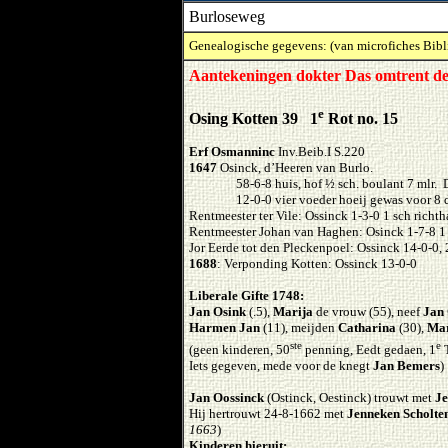
Burloseweg
Genealogische gegevens: (van microfiches Bibl
Aantekeningen dokter Das omtrent de
e
Osing Kotten 39 1
Rot no. 15
Erf Osmanninc
Inv.Beib.I S.220
1647
Osinck, d’Heeren van Burlo.
58-6-8 huis, hof ½ sch. boulant 7 mlr.
12-0-0 vier voeder hoeij gewas voor 8 
Rentmeester ter Vile: Ossinck 1-3-0 1 sch richtha
Rentmeester Johan van Haghen: Osinck 1-7-8 1
Jor Eerde tot den Pleckenpoel: Ossinck 14-0-0, 
1688
: Verponding Kotten: Ossinck 13-0-0
Liberale Gifte 1748:
Jan Osink
(.5),
Marija
de vrouw (55), neef
Jan
Harmen Jan
(11), meijden
Catharina
(30),
Mar
ste
e
(geen kinderen, 50
penning, Eedt gedaen, 1
T
Iets gegeven, mede voor de knegt
Jan Bemers
)
Jan Oossinck
(Ostinck, Oestinck) trouwt met
Je
Hij hertrouwt 24-8-1662 met
Jenneken Scholte
1663
)
Kinderen hieruit: