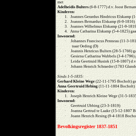
met
Adelheidis Bulters
(6-8-1777) d.v. Joost Bernar
Kinderen:
1. Joannes Gerardus Hindricus Elskamp (1-
2. Joannes Bernardus Elskamp (6-9-1816) 
3. Joannes Wilhelmus Elskamp (21-9-1819
4. Anna Catharina Elskamp (5-4-1825) gaa
Inwonend:
·
Johannes Franciscus Penneau (11-3-1816
naar Oeding (D)
·
Joannis Henricus Bulters (28-5-1766) g
·
Gesiena Catharina Wubbels (3-4-1796) 
·
Leida Geertruid Husink (15-8-1807) d.v
·
Johann Henrich Schraeder (1783 Glandor
Sinds 1-5-1835:
Gerhard Kleine Wege
(22-11-1795 Bocholt) g
Anna Geertruid Hebing
(11-11-1804 Bocholt)
Kinderen:
1. Joseph Henrich Kleine Wege (31-5-183
Inwonend:
·
Geertruid Ubbing (23-3-1819)
·
Joanna Gertrud te Laake (15-12-1807 B
·
Joann Henrich Resing (9-4-1818 Bocho
Bevolkingsregister 1837-1851