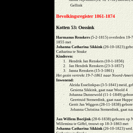
Gellink
Bevolkingsregister 1861-1874
Kotten 53: Oossink
Harmanus Renskers
(5-2-1815) overleden 19-7
1855 met
Johanna Catharina Sikkink
(26-10-1823) gebor
Catharina te Strake
Kinderen:
1. Hendrik Jan Renskers (10-1-1856)
2. Jan Hendrik Renskers (23-3-1857)
3. Janna Renskers (15-3-1861)
Het gezin vertrekt 19-7-1861 naar Noord-Amer
Inwonend:
·
Aleida Esselinkpas (3-5-1841) meid, ge
Gesiena Sikkink, gaat naar Woold 4
·
Johanna Dunnewold (11-1-1849) gebor
Geertruid Stemerdink, gaat naar Huppe
·
Gerrit Jan Wiggers (28-11-1838) gebor
Johanna Christina Stemerdink, gaat na
Jan Willem Boeijink
(28-6-1838) geboren op N
Willemina te Giffel, trouwt op 18-3-1863 met
Johanna Catharina Sikkink
(26-10-1823) wed