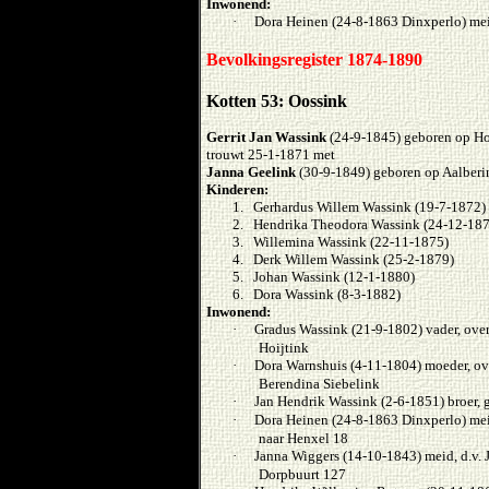
Inwonend:
·
Dora Heinen (24-8-1863 Dinxperlo) mei
Bevolkingsregister 1874-1890
Kotten 53: Oossink
Gerrit Jan Wassink
(24-9-1845) geboren op Ho
trouwt 25-1-1871 met
Janna Geelink
(30-9-1849) geboren op Aalberi
Kinderen:
1. Gerhardus Willem Wassink (19-7-1872)
2. Hendrika Theodora Wassink (24-12-187
3. Willemina Wassink (22-11-1875)
4. Derk Willem Wassink (25-2-1879)
5. Johan Wassink (12-1-1880)
6. Dora Wassink (8-3-1882)
Inwonend:
·
Gradus Wassink (21-9-1802) vader, ove
Hoijtink
·
Dora Warnshuis (4-11-1804) moeder, ove
Berendina Siebelink
·
Jan Hendrik Wassink (2-6-1851) broer, 
·
Dora Heinen (24-8-1863 Dinxperlo) mei
naar Henxel 18
·
Janna Wiggers (14-10-1843) meid, d.v. 
Dorpbuurt 127