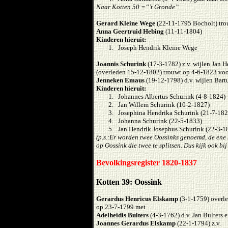
Naar Kotten 50 =“’t Gronde”
Gerard Kleine Wege
(22-11-1795 Bocholt) tro
Anna Geertruid Hebing
(11-11-1804)
Kinderen hieruit:
1. Joseph Hendrik Kleine Wege
Joannis Schurink
(17-3-1782) z.v. wijlen Jan 
(overleden 15-12-1802) trouwt op 4-6-1823 v
Jenneken Emaus
(19-12-1798) d.v. wijlen Bart
Kinderen hieruit:
1. Johannes Albertus Schurink (4-8-1824)
2. Jan Willem Schurink (10-2-1827)
3. Josephina Hendrika Schurink (21-7-182
4. Johanna Schurink (22-5-1833)
5. Jan Hendrik Josephus Schurink (22-3-1
(p.s.:Er worden twee Oossinks genoemd, de ene 
op Oossink die twee te splitsen. Dus kijk ook bi
Bevolkingsregister 1820-1837
Kotten 39: Oossink
Gerardus Henricus Elskamp
(3-1-1759) overle
op 23-7-1799 met
Adelheidis Bulters
(4-3-1762) d.v. Jan Bulters
Joannes Gerardus Elskamp
(22-1-1794) z.v. 