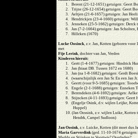
1. Berent (21-12-1651) getuigen: Geert Bo
2. Trijne (26-12-1654) getuigen: Geert B
3. Aeltjen (21-6-1657) getuigen: Jan Heel
4. Hendrickjen (23-4-1660) getuigen: Will
5. Jenneken (25-5-1662) getuigen: Derck 
6. Jan (7-2-1664) getuigen: Jan Scholten,
7. Hilleken (1670)
Lucke Oosinck
, z.v. Jan, Kotten (geboren voo
met
Fije Lerink
, dochter van Jan, Vreden
Kinderen hieruit:
1. Gertt (1-4-1677) getuigen: Hindrick Hu
2. Jan (hiaat DB. Tussen 1672 en 1680)
3. Jan (na 1-8-1682) getuigen: Gerdt Boes
4. (waarschijnlijk een Jan Sr. En een Jan Jr
5. Geertt (voor 9-5-1685) getuigen: Tooe
6. Engele (2-1-1688) getuigen: Enneken To
7. Berendeken (4-6-1692) getuigen: Aelken
8. Stijncken (4-11-1693) getuigen: Geert
9. (Engelje Osink, d.v. wijlen Leijke, Kot
Huppel)
10. (Jan Oossink, z.v. wijlen Luike, Kotten
Hendrk, Carspel Sudloon)
Jan Oosink
, z.v. Luicke, Kotten (dit moet dus 
Maria Garverdink
(ged. 11-10-1674 getuigen: 
Meddo en Stijnken te Voortwis? Overleden?