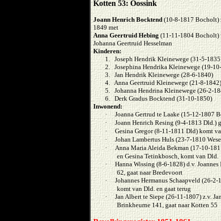
Kotten 53: Oossink
Joann Henrich Bocktend
(10-8-1817 Bocholt) 
1849 met
Anna Geertruid Hebing
(11-11-1804 Bocholt)
Johanna Geertruid Hesselman
Kinderen:
1. Joseph Hendrik Kleinewege (31-5-1835
2. Josephina Hendrika Kleinewege (19-10
3. Jan Hendrik Kleinewege (28-6-1840)
4. Anna Geertruid Kleinewege (21-8-1842
5. Johanna Hendrina Kleinewege (26-2-18
6. Derk Gradus Bocktend (31-10-1850)
Inwonend:
·
Joanna Gertrud te Laake (15-12-1807 B
·
Joann Henrich Resing (9-4-1813 Dld.) g
·
Gesina Gregor (8-11-1811 Dld) komt van
·
Johan Lambertus Huls (23-7-1810 Wesek
·
Anna Maria Aleida Bekman (17-10-1817
en Gesina Tetinkbosch, komt van Dld.
·
Hanna Wissing (8-6-1828) d.v. Joannes
62, gaat naar Bredevoort
·
Johannes Hermanus Schaapveld (26-2-18
komt van Dld. en gaat terug
·
Jan Albert te Siepe (26-11-1807) z.v. 
Brinkheurne 141, gaat naar Kotten 55