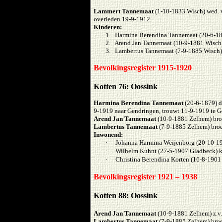
Lammert Tannemaat
(1-10-1833 Wisch) wed.
overleden 19-9-1912
Kinderen:
1. Harmina Berendina Tannemaat (20-6-1
2. Arend Jan Tannemaat (10-9-1881 Wisch
3. Lambertus Tannemaat (7-9-1885 Wisch)
Bevolkingsregister 1915-1920
Kotten 76: Oossink
Harmina Berendina Tannemaat
(20-6-1879) d
9-1919 naar Gendringen, trouwt 11-9-1919 te G
Arend Jan Tannemaat
(10-9-1881 Zelhem) bro
Lambertus Tannemaat
(7-9-1885 Zelhem) bro
Inwonend:
·
Johanna Harmina Weijenborg (20-10-19
·
Wilhelm Kuhnt (27-5-1907 Gladbeck) k
·
Christina Berendina Korten (16-8-190
Bevolkingsregister 1921 – 1938
Kotten 88: Oossink
Arend Jan Tannemaat
(10-9-1881 Zelhem) z.v
Lambertus Tannemaat
(7-9-1885 Zelhem) bro