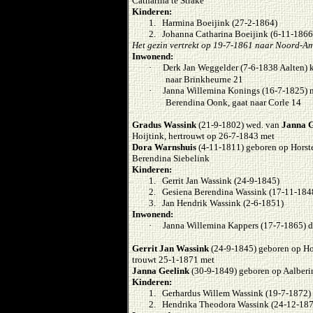
Catharina te Strake
Kinderen:
1. Harmina Boeijink (27-2-1864)
2. Johanna Catharina Boeijink (6-11-1866
Het gezin vertrekt op 19-7-1861 naar Noord-A
Inwonend:
·
Derk Jan Weggelder (7-6-1838 Aalten) k
naar Brinkheurne 21
·
Janna Willemina Konings (16-7-1825) m
Berendina Oonk, gaat naar Corle 14
Gradus Wassink
(21-9-1802) wed. van
Janna G
Hoijtink, hertrouwt op 26-7-1843 met
Dora Warnshuis
(4-11-1811) geboren op Horste
Berendina Siebelink
Kinderen:
1. Gerrit Jan Wassink (24-9-1845)
2. Gesiena Berendina Wassink (17-11-184
3. Jan Hendrik Wassink (2-6-1851)
Inwonend:
·
Janna Willemina Kappers (17-7-1865) d.
Gerrit Jan Wassink
(24-9-1845) geboren op Ho
trouwt 25-1-1871 met
Janna Geelink
(30-9-1849) geboren op Aalberi
Kinderen:
1. Gerhardus Willem Wassink (19-7-1872)
2. Hendrika Theodora Wassink (24-12-187