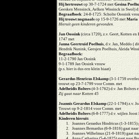
Hij hertrouwt
op 30-7-1724 met
Gesina Poelhu
Geesken Mensinck, Aelken Wissinck in Swol) 
Begraafboek
: 24-8-1725: Scholte Oossink vro
Hij trouwt nogmaals
op 15-9-1726 met
Maria 
Hieruit geen kinderen gevonden.
Jan Oossink
(circa 1720), z.v. Geert, Kotten en
1747 met
Janna Geertruid Poelhuis
, d.v. Jan, Meddo ( d
Hendrik Nunink, Geesjen Poelhuis, Aleida Wissin
Begraafboek:
11-2-1790 Jan Oosink
9-1-1789 Jan Oosink vrouw
(p.s. hier is dus een klein hiaat)
Gerardus Henricus Elskamp
(3-1-1759 overled
trouwt op 23-7-1799 voor Comm. met
Adelheidis Bolters
(4-3-1762) d.v. Jan Bolters
Zij gaat naar Kotten 45
Joannis Gerardus Elskamp
(22-1-1794) z.v. J
Trouwt op 9-2-1814 voor Comm. met
Adelheidis Bolters
(6-8-1777) d.v. wijlen Joost
Kinderen hieruit:
1. Joannes Gerardus Hindricus (1-3-1815) 
2. Joannes Bernardus (6-9-1816) gaat naa
3. Joannes Wilhelmus (21-9-1819) gaat na
4. Anna Catharina (5-4-1825) gaat naar B