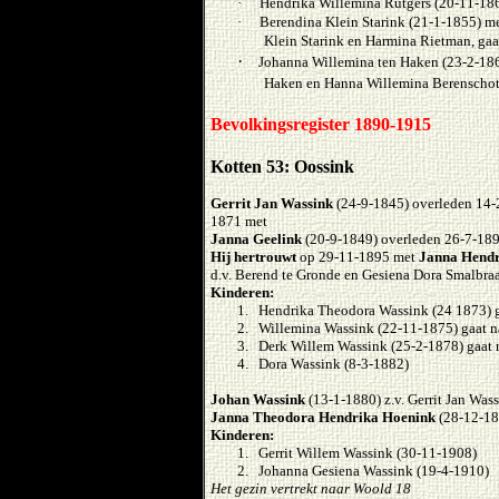
·
Hendrika Willemina Rutgers (20-11-186
·
Berendina Klein Starink (21-1-1855) me
Klein Starink en Harmina Rietman, ga
·
Johanna Willemina ten Haken (23-2-186
Haken en Hanna Willemina Berenschot,
Bevolkingsregister 1890-1915
Kotten 53: Oossink
Gerrit Jan Wassink
(24-9-1845) overleden 14-
1871 met
Janna Geelink
(20-9-1849) overleden 26-7-189
Hij hertrouwt
op 29-11-1895 met
Janna Hendr
d.v. Berend te Gronde en Gesiena Dora Smalbra
Kinderen:
1. Hendrika Theodora Wassink (24 1873) g
2. Willemina Wassink (22-11-1875) gaat n
3. Derk Willem Wassink (25-2-1878) gaat 
4. Dora Wassink (8-3-1882)
Johan Wassink
(13-1-1880) z.v. Gerrit Jan Was
Janna Theodora Hendrika Hoenink
(28-12-18
Kinderen:
1. Gerrit Willem Wassink (30-11-1908)
2. Johanna Gesiena Wassink (19-4-1910)
Het gezin vertrekt naar Woold 18