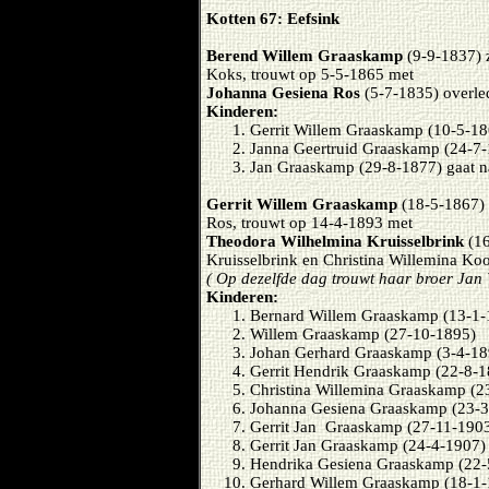
Kotten 67: Eefsink
Berend Willem Graaskamp
(9-9-1837) 
Koks, trouwt op 5-5-1865 met
Johanna Gesiena Ros
(5-7-1835) overle
Kinderen:
Gerrit Willem Graaskamp (10-5-18
Janna Geertruid Graaskamp (24-7-
Jan Graaskamp (29-8-1877) gaat 
Gerrit Willem Graaskamp
(18-5-1867) 
Ros, trouwt op 14-4-1893 met
Theodora Wilhelmina Kruisselbrink
(16
Kruisselbrink en Christina Willemina Ko
( Op dezelfde dag trouwt haar broer Jan
Kinderen:
Bernard Willem Graaskamp (13-1-
Willem Graaskamp (27-10-1895)
Johan Gerhard Graaskamp (3-4-18
Gerrit Hendrik Graaskamp (22-8-1
Christina Willemina Graaskamp (2
Johanna Gesiena Graaskamp (23-3
Gerrit Jan Graaskamp (27-11-190
Gerrit Jan Graaskamp (24-4-1907)
Hendrika Gesiena Graaskamp (22-
Gerhard Willem Graaskamp (18-1-