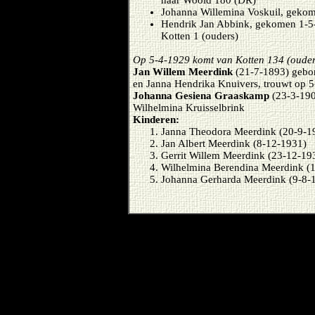
Johanna Willemina Voskuil, gekom
Hendrik Jan Abbink, gekomen 1-5-
Kotten 1 (ouders)
Op 5-4-1929 komt van Kotten 134 (ouder
Jan Willem Meerdink
(21-7-1893) gebor
en Janna Hendrika Knuivers, trouwt op 
Johanna Gesiena Graaskamp
(23-3-190
Wilhelmina Kruisselbrink
Kinderen:
Janna Theodora Meerdink (20-9-1
Jan Albert Meerdink (8-12-1931)
Gerrit Willem Meerdink (23-12-19
Wilhelmina Berendina Meerdink (
Johanna Gerharda Meerdink (9-8-