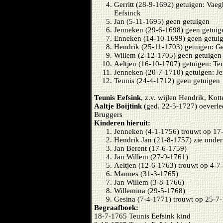
Gerritt (28-9-1692) getuigen: Vae
Eefsinck
Jan (5-11-1695) geen getuigen
Jenneken (29-6-1698) geen getuig
Enneken (14-10-1699) geen getui
Hendrik (25-11-1703) getuigen: G
Willem (2-12-1705) geen getuigen
Aeltjen (16-10-1707) getuigen: Te
Jenneken (20-7-1710) getuigen: Je
Teunis (24-4-1712) geen getuigen
Teunis Eefsink
, z.v. wijlen Hendrik, Kot
Aaltje Boijtink
(ged. 22-5-1727) oeverle
Bruggers
Kinderen hieruit:
Jenneken (4-1-1756) trouwt op 17
Hendrik Jan (21-8-1757) zie onder
Jan Berent (17-6-1759)
Jan Willem (27-9-1761)
Aeltjen (12-6-1763) trouwt op 4-7
Mannes (31-3-1765)
Jan Willem (3-8-1766)
Willemina (29-5-1768)
Gesina (7-4-1771) trouwt op 25-7
Begraafboek:
18-7-1765 Teunis Eefsink kind