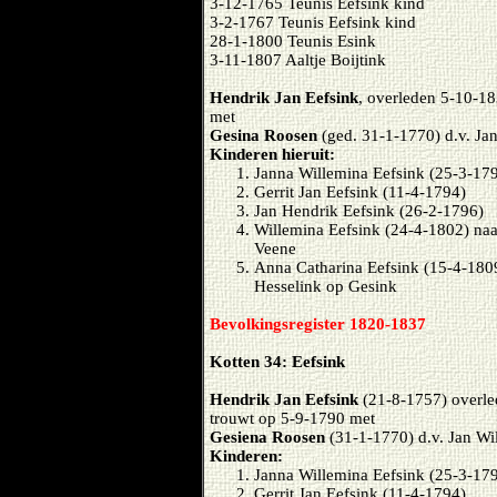
3-12-1765 Teunis Eefsink kind
3-2-1767 Teunis Eefsink kind
28-1-1800 Teunis Esink
3-11-1807 Aaltje Boijtink
Hendrik Jan Eefsink
, overleden 5-10-18
met
Gesina Roosen
(ged. 31-1-1770) d.v. Jan
Kinderen hieruit:
Janna Willemina Eefsink (25-3-179
Gerrit Jan Eefsink (11-4-1794)
Jan Hendrik Eefsink (26-2-1796)
Willemina Eefsink (24-4-1802) na
Veene
Anna Catharina Eefsink (15-4-180
Hesselink op Gesink
Bevolkingsregister 1820-1837
Kotten 34: Eefsink
Hendrik Jan Eefsink
(21-8-1757) overled
trouwt op 5-9-1790 met
Gesiena Roosen
(31-1-1770) d.v. Jan Wi
Kinderen:
Janna Willemina Eefsink (25-3-179
Gerrit Jan Eefsink (11-4-1794)