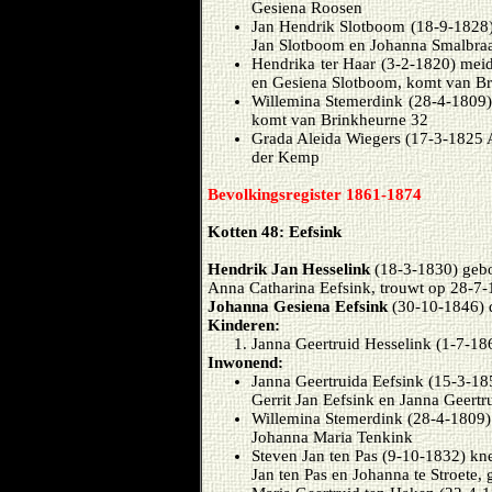
Gesiena Roosen
Jan Hendrik Slotboom (18-9-1828) 
Jan Slotboom en Johanna Smalbraa
Hendrika ter Haar (3-2-1820) meid
en Gesiena Slotboom, komt van Br
Willemina Stemerdink (28-4-1809) 
komt van Brinkheurne 32
Grada Aleida Wiegers (17-3-1825 A
der Kemp
Bevolkingsregister 1861-1874
Kotten 48: Eefsink
Hendrik Jan Hesselink
(18-3-1830) gebo
Anna Catharina Eefsink, trouwt op 28-7
Johanna Gesiena Eefsink
(30-10-1846) d
Kinderen:
Janna Geertruid Hesselink (1-7-18
Inwonend:
Janna Geertruida Eefsink (15-3-18
Gerrit Jan Eefsink en Janna Geertr
Willemina Stemerdink (28-4-1809) 
Johanna Maria Tenkink
Steven Jan ten Pas (9-10-1832) kn
Jan ten Pas en Johanna te Stroete, 