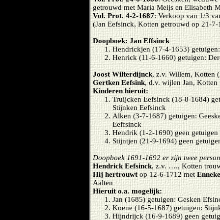
getrouwd met Maria Meijs en Elisabeth Me
Vol. Prot. 4-2-1687
: Verkoop van 1/3 va
(Jan Eefsinck, Kotten getrouwd op 21-7-
Doopboek: Jan Effsinck
Hendrickjen (17-4-1653) getuigen: 
Henrick (11-6-1660) getuigen: Der
Joost Wilterdijnck
, z.v. Willem, Kotten
Gertken Eefsink
, d.v. wijlen Jan, Kotten
Kinderen hieruit:
Truijcken Eefsinck (18-8-1684) ge
Stijnken Eefsinck
Alken (3-7-1687) getuigen: Geesk
Eeffsinck
Hendrik (1-2-1690) geen getuigen
Stijntjen (21-9-1694) geen getuige
Doopboek 1691-1692 er zijn twee person
Hendrick Eefsinck
, z.v. …., Kotten tro
Hij hertrouwt
op 12-6-1712 met
Enneke
Aalten
Hieruit o.a. mogelijk:
Jan (1685) getuigen: Gesken Efsi
Koene (16-5-1687) getuigen: Stijn
Hijndrijck (16-9-1689) geen getui