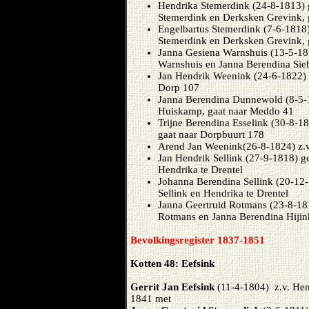
Hendrika Stemerdink (24-8-1813) g
Stemerdink en Derksken Grevink, 
Engelbartus Stemerdink (7-6-1818)
Stemerdink en Derksken Grevink, 
Janna Gesiena Warnshuis (13-5-181
Warnshuis en Janna Berendina Sieb
Jan Hendrik Weenink (24-6-1822) z
Dorp 107
Janna Berendina Dunnewold (8-5-
Huiskamp, gaat naar Meddo 41
Trijne Berendina Esselink (30-8-18
gaat naar Dorpbuurt 178
Arend Jan Weenink(26-8-1824) z.v
Jan Hendrik Sellink (27-9-1818) g
Hendrika te Drentel
Johanna Berendina Sellink (20-12
Sellink en Hendrika te Drentel
Janna Geertruid Rotmans (23-8-18
Rotmans en Janna Berendina Hijin
Bevolkingsregister 1837-1851
Kotten 48: Eefsink
Gerrit Jan Eefsink
(11-4-1804) z.v. Hen
1841 met