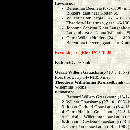
Inwonend:
Berendina Beemers (8-3-1880) in d
Rikkers, gaat naar Kotten 65
Willemina ten Barge (14-11-1886 Aa
Theodora Heijerman, gaat 1-6-190
Johanna Gesiena Klein Langenhorst 
Langenhorst en Janna Willemina S
Gerrit Willem Holders (24-11-1890)
Berendina Grevers, gaat naar Kott
Bevolkingsregister 1915-1920
Kotten 67: Eefsink
Gerrit Willem Graaskamp
(18-5-1867) 
Ros, trouwt op 14-4-1893 met
Theodora Wilhelmina Kruisselbrink
(16
Willemina Koobs
Kinderen:
Bernard Willem Graaskamp (13-1-
Willem Graaskamp (27-10-1895) k
Johan Gerhard Graaskamp (3-4-18
Gerrit Hendrik Graaskamp (22-8-1
Christina Willemina Graaskamp (2
Johanna Gesiena Graaskamp (23-3
Gerrit Jan Graaskamp (24-4-1907)