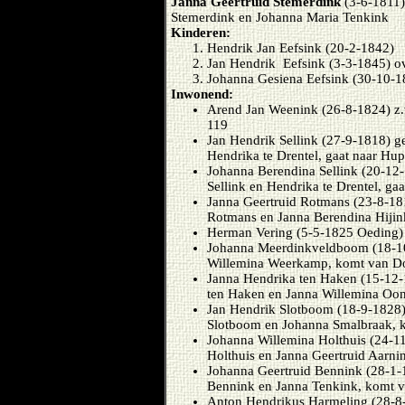
Janna Geertruid Stemerdink
(3-6-1811)
Stemerdink en Johanna Maria Tenkink
Kinderen:
Hendrik Jan Eefsink (20-2-1842)
Jan Hendrik Eefsink (3-3-1845) o
Johanna Gesiena Eefsink (30-10-1
Inwonend:
Arend Jan Weenink (26-8-1824) z.
119
Jan Hendrik Sellink (27-9-1818) g
Hendrika te Drentel, gaat naar Hup
Johanna Berendina Sellink (20-12
Sellink en Hendrika te Drentel, ga
Janna Geertruid Rotmans (23-8-18
Rotmans en Janna Berendina Hijin
Herman Vering (5-5-1825 Oeding) 
Johanna Meerdinkveldboom (18-10
Willemina Weerkamp, komt van Dor
Janna Hendrika ten Haken (15-12-
ten Haken en Janna Willemina Oonk
Jan Hendrik Slotboom (18-9-1828) 
Slotboom en Johanna Smalbraak, k
Johanna Willemina Holthuis (24-1
Holthuis en Janna Geertruid Aarni
Johanna Geertruid Bennink (28-1-
Bennink en Janna Tenkink, komt v
Anton Hendrikus Harmeling (28-8