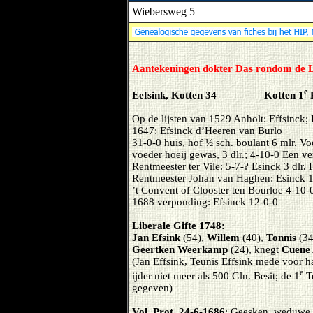
Wiebersweg 5
Aantekeningen dokter
Das rondom de L
e
Eefsink, Kotten 34 Kotten 1
R
Op de lijsten van 1529 Anholt: Effsinck;
1647: Efsinck d’Heeren van Burlo
31-0-0 huis, hof ½ sch. boulant 6 mlr. V
voeder hoeij gewas, 3 dlr.; 4-10-0 Een ve
Rentmeester ter Vile: 5-7-? Esinck 3 dlr. H
Rentmeester Johan van Haghen: Esinck 1
’t Convent of Clooster ten Bourloe 4-10-
1688 verponding: Efsinck 12-0-0
Liberale Gifte 1748:
Jan Efsink
(54),
Willem
(40),
Tonnis
(34
Geertken Weerkamp
(24), knegt
Cuene 
(Jan Effsink, Teunis Effsink mede voor h
e
ijder niet meer als 500 Gln. Besit; de 1
Te
gegeven)
Vol. Prot. 24-6-1686
: Geesken, weduwe v