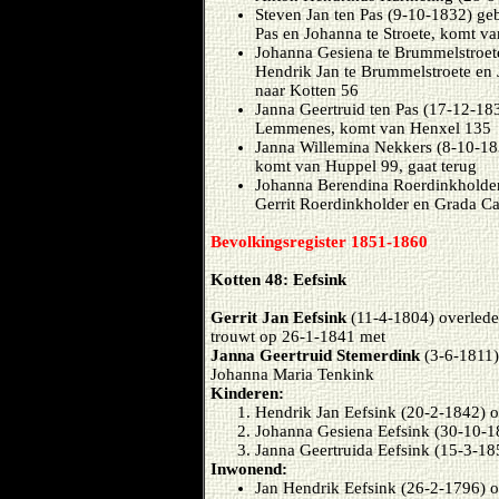
Steven Jan ten Pas (9-10-1832) ge
Pas en Johanna te Stroete, komt v
Johanna Gesiena te Brummelstroet
Hendrik Jan te Brummelstroete en 
naar Kotten 56
Janna Geertruid ten Pas (17-12-18
Lemmenes, komt van Henxel 135
Janna Willemina Nekkers (8-10-18
komt van Huppel 99, gaat terug
Johanna Berendina Roerdinkholder
Gerrit Roerdinkholder en Grada C
Bevolkingsregister 1851-1860
Kotten 48: Eefsink
Gerrit Jan Eefsink
(11-4-1804) overlede
trouwt op 26-1-1841 met
Janna Geertruid Stemerdink
(3-6-1811)
Johanna Maria Tenkink
Kinderen:
Hendrik Jan Eefsink (20-2-1842) 
Johanna Gesiena Eefsink (30-10-1
Janna Geertruida Eefsink (15-3-18
Inwonend:
Jan Hendrik Eefsink (26-2-1796) o