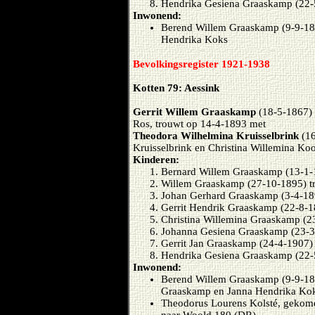
Hendrika Gesiena Graaskamp (22
Inwonend:
Berend Willem Graaskamp (9-9-183
Hendrika Koks
Bevolkingsregister 1921-1938
Kotten 79: Aessink
Gerrit Willem Graaskamp
(18-5-1867)
Ros, trouwt op 14-4-1893 met
Theodora Wilhelmina Kruisselbrink
(16
Kruisselbrink en Christina Willemina Ko
Kinderen:
Bernard Willem Graaskamp (13-1-
Willem Graaskamp (27-10-1895) tr
Johan Gerhard Graaskamp (3-4-18
Gerrit Hendrik Graaskamp (22-8-1
Christina Willemina Graaskamp (23
Johanna Gesiena Graaskamp (23-3-
Gerrit Jan Graaskamp (24-4-1907)
Hendrika Gesiena Graaskamp (22-
Inwonend:
Berend Willem Graaskamp (9-9-1837
Graaskamp en Janna Hendrika Ko
Theodorus Lourens Kolsté, gekome
naar Woold 180 (DR)