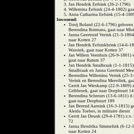
Jan Hendrik Eefsink (26-2-1796)
Willemina Eefsink (24-4-1802) ga
Anna Catharina Eefsink (15-4-1809
Inwonend:
Tonij Boland (22-6-1796) geboren 
Berendina Rotmans, gaat naar Mis
Janna Geertruid Verink (21-3-1804
naar Kotten 27
Jan Hendrik Eefsinkbrink (14-6-18
Wassink, gaat naar Kotten 37
Jan Willem Veenhuis (26-9-1801) w
gaat naar Ratum 37
Jan Hendrik Smalbraak (1-1-1815)
Smalbraak en Janna Geertruid Meer
Berendina Willemina Verink (25-3
Verink en Berendina Meerdink, ga
Gerrit Jan Wieskamp (22-9-1809) z
Gribbroek, gaat naar Dorpbuurt 1
Berendina Schreurs (13-6-1811) d
gaat naar Dorpbuurt 189
Jan Berend Aarnink (16-3-1815) g
Aleida Toebes, in militaire dienst
Gerrit Jan Deunk (29-4-1781) z.v.
72
Janna Hendrika Simmelink (6-12-18
naar Kotten 24