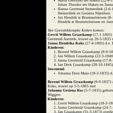
Maria Geertruid ten Haken (22-4-1
Johan Theodor ten Haken en Janna
Hanna Geertruid Stemerdink (2-6-
Stemerdink en Gesiena Nijenhuis
Jan Hendrik te Brummelstroete (8-
Hendrik te Brummelstroete en Jann
Van Geessinkkempke Kotten komen:
Gerrit Willem Graaskamp
(17-1-1805)
Geertruid Aarnink, trouwt op 20-5-1835 
Janna Hendrika Koks
(27-4-1805) d.v.
Kinderen:
Berend Willem Graaskamp (9-9-18
Jan Willem Graaskamp (22-3-1840
Janna Geertruid Graaskamp (17-8-
Jan Derk Graaskamp (28-10-1845)
Inwonend:
Johanna Dora Maas (18-2-1835) d.
Berend Willem Graaskamp
(9-9-1837) 
Koks, trouwt op 5-5-1865 met
Johanna Gesiena Ros
(5-7-1835) gebore
Wiggers
Kinderen:
Gerrit Willem Graaskamp (18-3-18
Janna Geertruid Graaskamp (24-7
Jan Graaskamp (31-3-1873) overl