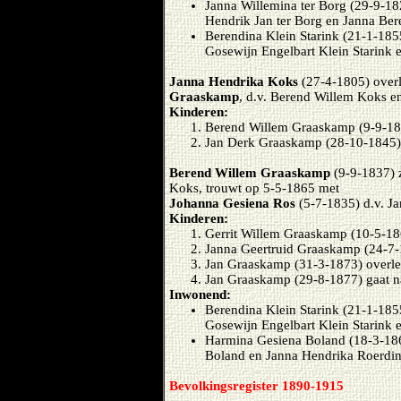
Janna Willemina ter Borg (29-9-1
Hendrik Jan ter Borg en Janna Be
Berendina Klein Starink (21-1-185
Gosewijn Engelbart Klein Starink 
Janna Hendrika Koks
(27-4-1805) over
Graaskamp
, d.v. Berend Willem Koks e
Kinderen:
Berend Willem Graaskamp (9-9-18
Jan Derk Graaskamp (28-10-1845)
Berend Willem Graaskamp
(9-9-1837) 
Koks, trouwt op 5-5-1865 met
Johanna Gesiena Ros
(5-7-1835) d.v. J
Kinderen:
Gerrit Willem Graaskamp (10-5-18
Janna Geertruid Graaskamp (24-7
Jan Graaskamp (31-3-1873) overl
Jan Graaskamp (29-8-1877) gaat 
Inwonend:
Berendina Klein Starink (21-1-1855
Gosewijn Engelbart Klein Starink
Harmina Gesiena Boland (18-3-186
Boland en Janna Hendrika Roerdin
Bevolkingsregister 1890-1915