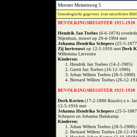
Meester Meinenweg 5
Genealogische gegevens: (van microfiches Bibl
BEVOLKINGSREGISTER 1915-1920
Hendrik Jan Toebes
(6-6-1874) overlede
Nijenhuis, trouwt op 29-4-1904 met
Johanna Hendrika Schepers
(25-5-1877)
Zij hertrouwt
op 12-5-1916 met
Derk K
Willemina Lievestro
Kinderen:
Hendrik Jan Toebes (14-2-1905)
Gerrit Jan Toebes (16-12-1906)
Johan Willem Toebes (28-5-1908)
Bernard Willem Toebes (26-12-19
BEVOLKINGSREGISTER 1921-1938
Derk Korten
(17-2-1880 Ruurlo) z.v. Jan
12-5-1916 met
Johanna Hendrika Schepers
(25-5-1887
Schepers en Johanna Huiskamp
Kinderen:
Johan Willem Toebes (28-5-1908) 
Bernard Willem Toebes (26-12-191