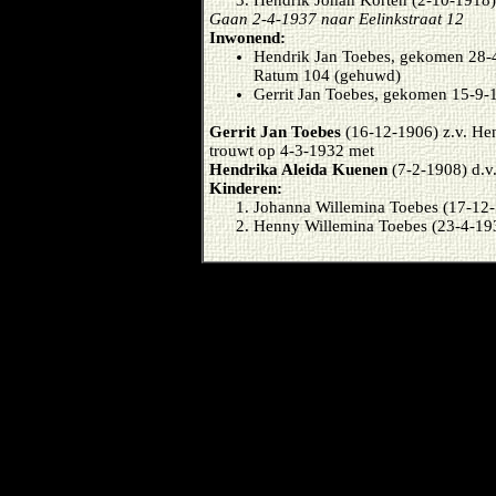
Hendrik Johan Korten (2-10-1918)
Gaan 2-4-1937 naar Eelinkstraat 12
Inwonend:
Hendrik Jan Toebes, gekomen 28-4
Ratum 104 (gehuwd)
Gerrit Jan Toebes, gekomen 15-9-
Gerrit Jan Toebes
(16-12-1906) z.v. He
trouwt op 4-3-1932 met
Hendrika Aleida Kuenen
(7-2-1908) d.v
Kinderen:
Johanna Willemina Toebes (17-12
Henny Willemina Toebes (23-4-19