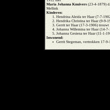
1912 met
Maria Johanna Knuivers
(23-4-1879) d
Mellink
Kinderen:
Hendrina Aleida ter Haar (7-7-19
Hendrika Christina ter Haar (9-9-
Gerrit ter Haar (17-3-1906) trouw
Johanna Willemina ter Haar (14-7
Johanna Gesiena ter Haar (11-1-1
Inwonend:
Gerrit Stegeman, vertrokken 17-9