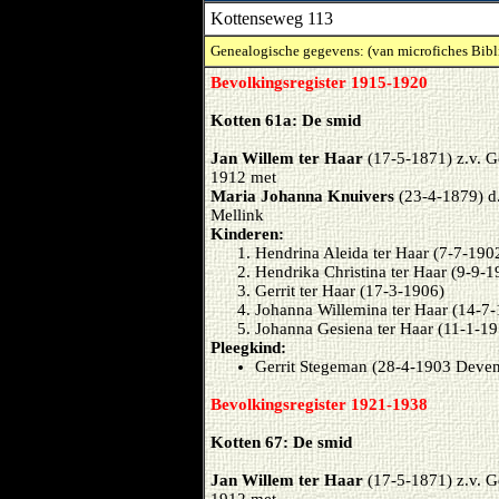
Kottenseweg 113
Genealogische gegevens: (van microfiches Bibl
Bevolkingsregister 1915-1920
Kotten 61a: De smid
Jan Willem ter Haar
(17-5-1871) z.v. G
1912 met
Maria Johanna Knuivers
(23-4-1879) d
Mellink
Kinderen:
Hendrina Aleida ter Haar (7-7-190
Hendrika Christina ter Haar (9-9-1
Gerrit ter Haar (17-3-1906)
Johanna Willemina ter Haar (14-7
Johanna Gesiena ter Haar (11-1-1
Pleegkind:
Gerrit Stegeman (28-4-1903 Deve
Bevolkingsregister 1921-1938
Kotten 67: De smid
Jan Willem ter Haar
(17-5-1871) z.v. G