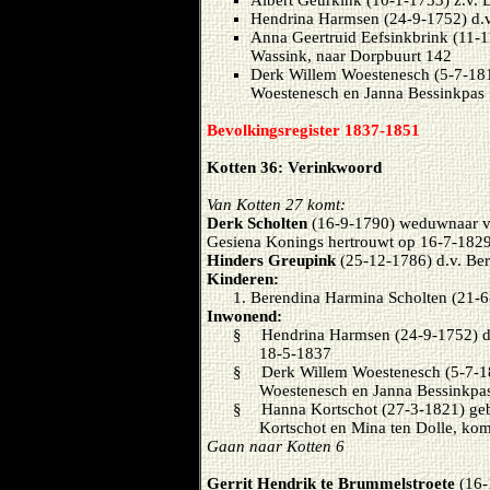
Albert Geurkink (10-1-1753) z.v. 
Hendrina Harmsen (24-9-1752) d.
Anna Geertruid Eefsinkbrink (11-1
Wassink, naar Dorpbuurt 142
Derk Willem Woestenesch (5-7-18
Woestenesch en Janna Bessinkpas
Bevolkingsregister 1837-1851
Kotten 36: Verinkwoord
Van Kotten 27 komt:
Derk Scholten
(16-9-1790) weduwnaar 
Gesiena Konings hertrouwt op 16-7-182
Hinders Greupink
(25-12-1786) d.v. Be
Kinderen:
Berendina Harmina Scholten (21-6
Inwonend:
§
Hendrina Harmsen (24-9-1752) d
18-5-1837
§
Derk Willem Woestenesch (5-7-18
Woestenesch en Janna Bessinkpas, 
§
Hanna Kortschot (27-3-1821) geb
Kortschot en Mina ten Dolle, kom
Gaan naar Kotten 6
Gerrit Hendrik te Brummelstroete
(16-