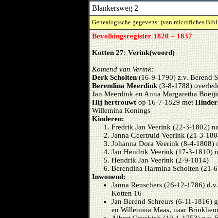
Blankersweg 2
Genealogische gegevens: (van microfiches Bibl
Bevolkingsregister 1820 – 1837
Kotten 27: Verink(woord)
Komend van Verink:
Derk Scholten
(16-9-1790) z.v. Berend 
Berendina Meerdink
(3-8-1788) overled
Jan Meerdink en Anna Margaretha Boeij
Hij hertrouwt
op 16-7-1829 met
Hinder
Willemina Konings
Kinderen:
Fredrik Jan Veerink (22-3-1802) n
Janna Geertruid Veerink (21-3-180
Johanna Dora Veerink (8-4-1808) 
Jan Hendrik Veerink (17-3-1810) 
Hendrik Jan Veerink (2-9-1814)
Berendina Harmina Scholten (21-6
Inwonend:
Janna Renschers (26-12-1786) d.v.
Kotten 16
Jan Berend Schreurs (6-11-1816) g
en Willemina Maas, naar Brinkheu