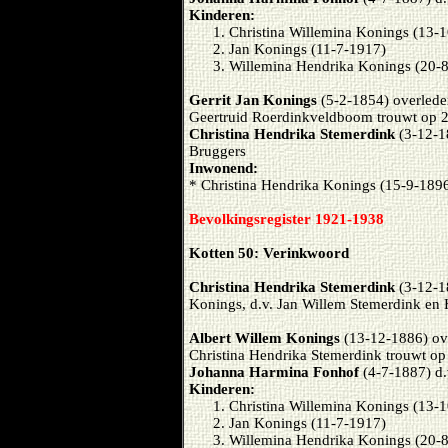
Kinderen:
Christina Willemina Konings (13-
Jan Konings (11-7-1917)
Willemina Hendrika Konings (20-
Gerrit Jan Konings
(5-2-1854) overlede
Geertruid Roerdinkveldboom trouwt op 
Christina Hendrika Stemerdink
(3-12-1
Bruggers
Inwonend:
* Christina Hendrika Konings (15-9-189
Bevolkingsregister 1921-1938
Kotten 50: Verinkwoord
Christina Hendrika Stemerdink
(3-12-1
Konings, d.v.
Jan Willem Stemerdink en 
Albert Willem Konings
(13-12-1886) ove
Christina Hendrika Stemerdink trouwt o
Johanna Harmina Fonhof
(4-7-1887) d
Kinderen:
Christina Willemina Konings (13-
Jan Konings (11-7-1917)
Willemina Hendrika Konings (20-