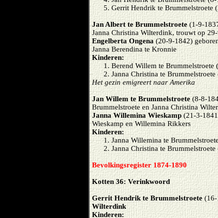
Gerrit Hendrik te Brummelstroete 
Jan Albert te Brummelstroete
(1-9-1837
Janna Christina Wilterdink, trouwt op 29
Engelberta Ongena
(20-9-1842) geboren
Janna Berendina te Kronnie
Kinderen:
Berend Willem te Brummelstroete 
Janna Christina te Brummelstroete
Het gezin emigreert naar Amerika
Jan Willem te Brummelstroete
(8-8-184
Brummelstroete en Janna Christina Wilte
Janna Willemina Wieskamp
(21-3-1841)
Wieskamp en Willemina Rikkers
Kinderen:
Janna Willemina te Brummelstroet
Janna Christina te Brummelstroete
Bevolkingsregister 1874-1890
Kotten 36: Verinkwoord
Gerrit Hendrik te Brummelstroete
(16-
Wilterdink
Kinderen: