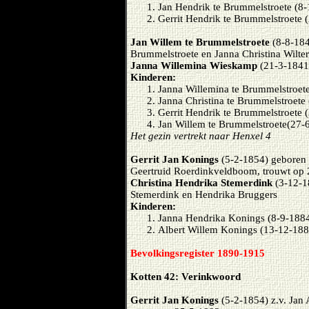
Jan Hendrik te Brummelstroete (8
Gerrit Hendrik te Brummelstroete 
Jan Willem te Brummelstroete
(8-8-184
Brummelstroete en Janna Christina Wilte
Janna Willemina Wieskamp
(21-3-1841)
Kinderen:
Janna Willemina te Brummelstroet
Janna Christina te Brummelstroete
Gerrit Hendrik te Brummelstroete 
Jan Willem te Brummelstroete(27-
Het gezin vertrekt naar Henxel 4
Gerrit Jan Konings
(5-2-1854) geboren 
Geertruid Roerdinkveldboom, trouwt op
Christina Hendrika Stemerdink
(3-12-1
Stemerdink en Hendrika Bruggers
Kinderen:
Janna Hendrika Konings (8-9-188
Albert Willem Konings (13-12-188
Bevolkingsregister 1890-1915
Kotten 42: Verinkwoord
Gerrit Jan Konings
(5-2-1854) z.v. Jan