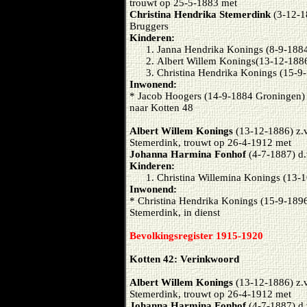
trouwt op 25-5-1883 met
Christina Hendrika Stemerdink
(3-12-1
Bruggers
Kinderen:
Janna Hendrika Konings (8-9-1884
Albert Willem Konings(13-12-1886
Christina Hendrika Konings (15-9-
Inwonend:
*
Jacob Hoogers (14-9-1884 Groningen) s
naar Kotten 48
Albert Willem Konings
(13-12-1886) z.v
Stemerdink, trouwt op 26-4-1912 met
Johanna Harmina Fonhof
(4-7-1887) d
Kinderen:
Christina Willemina Konings (13-
Inwonend:
*
Christina Hendrika Konings (15-9-1896)
Stemerdink, in dienst
Bevolkingsregister 1915-1920
Kotten 42: Verinkwoord
Albert Willem Konings
(13-12-1886) z.v
Stemerdink, trouwt op 26-4-1912 met
Johanna Harmina Fonhof
(4-7-1887) d