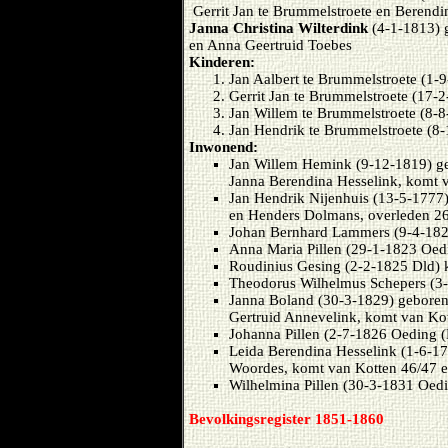
Gerrit Jan te Brummelstroete en Berendi
Janna Christina Wilterdink
(4-1-1813) g
en Anna Geertruid Toebes
Kinderen:
Jan Aalbert te Brummelstroete (1-
Gerrit Jan te Brummelstroete (17-
Jan Willem te Brummelstroete (8-
Jan Hendrik te Brummelstroete (8
Inwonend:
Jan Willem Hemink (9-12-1819) ge
Janna Berendina Hesselink, komt 
Jan Hendrik Nijenhuis (13-5-1777
en Henders Dolmans, overleden 2
Johan Bernhard Lammers (9-4-18
Anna Maria Pillen (29-1-1823 Oed
Roudinius Gesing (2-2-1825 Dld) 
Theodorus Wilhelmus Schepers (3-
Janna Boland (30-3-1829) geboren
Gertruid Annevelink, komt van Kot
Johanna Pillen (2-7-1826 Oeding (
Leida Berendina Hesselink (1-6-17
Woordes, komt van Kotten 46/47 e
Wilhelmina Pillen (30-3-1831 Oed
Bevolkingsregister 1851-1860