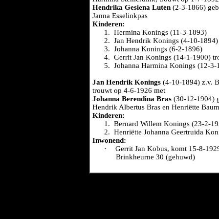
Hendrika Gesiena Luten
(2-3-1866) gebo
Janna Esselinkpas
Kinderen:
1.
Hermina Konings (11-3-1893)
2.
Jan Hendrik Konings (4-10-1894) 
3.
Johanna Konings (6-2-1896)
4.
Gerrit Jan Konings (14-1-1900) t
5.
Johanna Harmina Konings (12-3-19
Jan Hendrik Konings
(4-10-1894) z.v. 
trouwt op 4-6-1926 met
Johanna Berendina Bras
(30-12-1904) g
Hendrik Albertus Bras en Henriëtte Bau
Kinderen:
1.
Bernard Willem Konings (23-2-19
2.
Henriëtte Johanna Geertruida Kon
Inwonend:
·
Gerrit Jan Kobus, komt 15-8-192
Brinkheurne 30 (gehuwd)