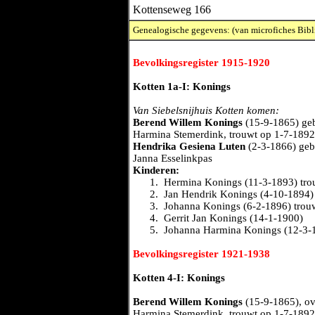
Kottenseweg 166
Genealogische gegevens: (van microfiches Bibl
Bevolkingsregister 1915-1920
Kotten 1a-I: Konings
Van Siebelsnijhuis Kotten komen:
Berend Willem Konings
(15-9-1865) geb
Harmina Stemerdink, trouwt op 1-7-1892
Hendrika Gesiena Luten
(2-3-1866) gebo
Janna Esselinkpas
Kinderen:
1.
Hermina Konings (11-3-1893) tr
2.
Jan Hendrik Konings (4-10-1894)
3.
Johanna Konings (6-2-1896) trou
4.
Gerrit Jan Konings (14-1-1900)
5.
Johanna Harmina Konings (12-3-
Bevolkingsregister 1921-1938
Kotten 4-I: Konings
Berend Willem Konings
(15-9-1865), ov
Harmina Stemerdink, trouwt op 1-7-1892