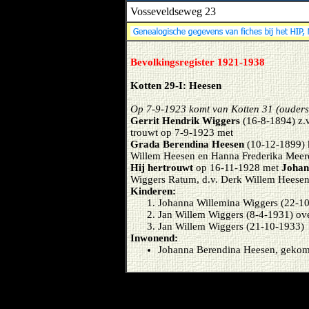
Vosseveldseweg 23
Bevolkingsregister 1921-1938
Kotten 29-I: Heesen
Op 7-9-1923 komt van Kotten 31 (ouders
Gerrit Hendrik Wiggers
(16-8-1894) z.
trouwt op 7-9-1923 met
Grada Berendina Heesen
(10-12-1899) 
Willem Heesen en Hanna Frederika Meer
Hij hertrouwt
op 16-11-1928 met
Johan
Wiggers Ratum, d.v. Derk Willem Heese
Kinderen:
Johanna Willemina Wiggers (22-1
Jan Willem Wiggers (8-4-1931) ov
Jan Willem Wiggers (21-10-1933)
Inwonend:
Johanna Berendina Heesen, gekom