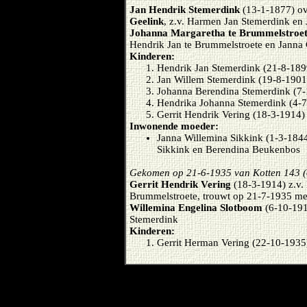
Jan Hendrik Stemerdink
(13-1-1877) o
Geelink
, z.v. Harmen Jan Stemerdink en
Johanna Margaretha te Brummelstroe
Hendrik Jan te Brummelstroete en Janna 
Kinderen:
Hendrik Jan Stemerdink (21-8-189
Jan Willem Stemerdink (19-8-1901
Johanna Berendina Stemerdink (7
Hendrika Johanna Stemerdink (4-
Gerrit Hendrik Vering (18-3-1914
Inwonende moeder:
Janna Willemina Sikkink (1-3-1844
Sikkink en Berendina Beukenbos
Gekomen op 21-6-1935 van Kotten 143 (
Gerrit Hendrik Vering
(18-3-1914) z.v.
Brummelstroete, trouwt op 21-7-1935 me
Willemina Engelina Slotboom
(6-10-191
Stemerdink
Kinderen:
Gerrit Herman Vering (22-10-1935