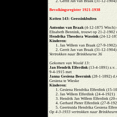
Gerrit Jan van Braak (31-12-1904)
Bevolkingsregister 1921-1938
Kotten 143: Geessinkbulten
Antonius van Braak
(4-12-1875 Wisch) 
Elisabeth Bennink, trouwt op 21-2-1902
Hendrika Theodora Wassink
(24-12-187
Kinderen:
Jan Willem van Braak (27-9-1902) 
Gerrit Jan van Braak (31-12-1904)
Vertrokken naar Brinkheurne 36
Gekomen van Woold 13:
Jan Hendrik Elferdink
(13-4-1891) z.v.
9-4-1915 met
Janna Gesiena Beernink
(28-1-1892) d.
Gesiena te Wieske
Kinderen:
Gesiena Hendrika Elferdink (15-1
Jan Willem Elferdink (24-4-1921)
Hendrik Jan Willem Elferdink (20
Gerhard Pieter Elferdink (27-8-19
Geertruida Hendrika Gesiena Elfer
Op 4-3-1933 vertrokken naar Brinkheur