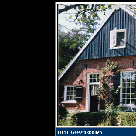
H143 Geessinkbulten