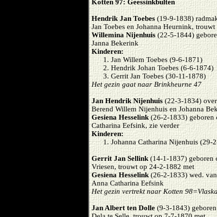
Kotten 97: Geessinkbulten
Hendrik Jan Toebes
(19-9-1838) radmake
Jan Toebes en Johanna Heurnink, trouwt
Willemina Nijenhuis
(22-5-1844) gebore
Janna Bekerink
Kinderen:
Jan Willem Toebes (9-6-1871)
Hendrik Johan Toebes (6-6-1874)
Gerrit Jan Toebes (30-11-1878)
Het gezin gaat naar Brinkheurne 47
Jan Hendrik Nijenhuis
(22-3-1834) over
Berend Willem Nijenhuis en Johanna Bek
Gesiena Hesselink
(26-2-1833) geboren 
Catharina Eefsink, zie verder
Kinderen:
Johanna Catharina Nijenhuis (29-
Gerrit Jan Sellink
(14-1-1837) geboren o
Vriesen, trouwt op 24-2-1882 met
Gesiena Hesselink
(26-2-1833) wed. va
Anna Catharina Eefsink
Het gezin vertrekt naar Kotten 98=Vlas
Jan Albert ten Dolle
(9-3-1843) geboren 
Dela te Selle, trouwt op 7-7-1870 met