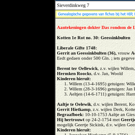
Sieverdinkweg 7
Aantekeningen dokter Das rondom de L
Kotten 1e Rot no. 30: Geessinkbulten
Liberale Gifte 1748:
Gerrit an Geessinkbulten (36),
vrouw
A
Eedt gedaen onder 500 Gln. ; iets gegev
Berent ter Oellewick
, z.v. wijlen Wille
Hermken Roocks
, d.v. Jan, Woold
Kinderen hieruit:
Willem (13-4-1695) getuigen: Wil
Willem (28-3-1696) getuigen: Jan
Aeltjen (14-6-1711) getuigen: Har
Aaltje te Oelewik
, d.v. wijlen Berent, K
Gerrit Hietkamp
, z.v. wijlen Derk, Kott
Begraafboek:
10-10-1753 Aaltje an Gies
Hij hertrouwt
op 24-2-1754 met
Geertj
mogelijk Geertje Sickink, d.v. wijlen Ge
Kinderen hieruit: