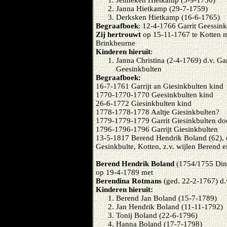
Jenneken Hietkamp (5-9-1756)
Janna Hietkamp (29-7-1759)
Derksken Hietkamp (16-6-1765)
Begraafboek
: 12-4-1766 Garrit Geessin
Zij hertrouwt
op 15-11-1767 te Kotten 
Brinkheurne
Kinderen hieruit
:
Janna Christina (2-4-1769) d.v. Ga
Geesinkbulten
Begraafboek:
16-7-1761 Garrijt an Giesinkbulten kind
1770-1770-1770 Geesinkbulten kind
26-6-1772 Giesinkbulten kind
1778-1778-1778 Aaltje Giesinkbulten?
1779-1779-1779 Garrit Giesinkbulten do
1796-1796-1796 Garrijt Giesinkbulten
13-5-1817 Berend Hendrik Boland (62),
Gesinkbulte, Kotten, z.v. wijlen Berend e
Berend Hendrik Boland
(1754/1755 Dinx
op 19-4-1789 met
Berendina Rotmans
(ged. 22-2-1767) d.
Kinderen hieruit:
Berend Jan Boland (15-7-1789)
Jan Hendrik Boland (11-11-1792)
Tonij Boland (22-6-1796)
Hanna Boland (17-7-1798)