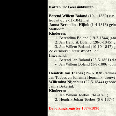
Kotten 96: Geessinkbulten
Berend Willem Boland
(10-1-1880) z.v.
trouwt op 2-11-1842 met
Janna Berendina Hijink
(1-4-1816) gebo
Slotboom
Kinderen:
Berendina Boland (19-3-1844) gaa
Jan Hendrik Boland (28-8-1845) g
Jan Willem Boland (10-10-1847) g
Ze vertrekken naar Woold 122
Inwonend:
Berend Jan Boland (25-5-1861) d.v
Jan Willem Boland (1-9-1806) oom
Hendrik Jan Toebes
(19-9-1838) radmake
Jan Toebes en Johanna Heurnink, trouwt
Willemina Nijenhuis
(22-5-1844) gebore
Janna Bekerink
Kinderen:
Jan Willem Toebes (9-6-1871)
Hendrik Johan Toebes (6-6-1874)
Bevolkingsregister 1874-1890