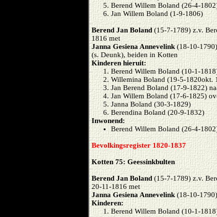
Berend Willem Boland (26-4-1802
Jan Willem Boland (1-9-1806)
Berend Jan Boland
(15-7-1789) z.v. Be
1816 met
Janna Gesiena Annevelink
(18-10-1790)
(s. Deunk), beiden in Kotten
Kinderen hieruit:
Berend Willem Boland (10-1-1818) 
Willemina Boland (19-5-1820okt. 
Jan Berend Boland (17-9-1822) na
Jan Willem Boland (17-6-1825) ov
Janna Boland (30-3-1829)
Berendina Boland (20-9-1832)
Inwonend:
Berend Willem Boland (26-4-1802)
Bevolkingsregister 1820-1837
Kotten 75: Geessinkbulten
Berend Jan Boland
(15-7-1789) z.v. Be
20-11-1816 met
Janna Gesiena Annevelink
(18-10-1790)
Kinderen:
Berend Willem Boland (10-1-1818) 