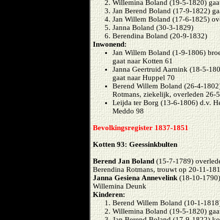
Willemina Boland (19-5-1820) gaa
Jan Berend Boland (17-9-1822) gaa
Jan Willem Boland (17-6-1825) ov
Janna Boland (30-3-1829)
Berendina Boland (20-9-1832)
Inwonend:
Jan Willem Boland (1-9-1806) bro
gaat naar Kotten 61
Janna Geertruid Aarnink (18-5-18
gaat naar Huppel 70
Berend Willem Boland (26-4-1802)
Rotmans, ziekelijk, overleden 26-
Leijda ter Borg (13-6-1806) d.v. H
Meddo 98
Bevolkingsregister 1837-1851
Kotten 93: Geessinkbulten
Berend Jan Boland
(15-7-1789) overled
Berendina Rotmans, trouwt op 20-11-18
Janna Gesiena Annevelink
(18-10-1790)
Willemina Deunk
Kinderen:
Berend Willem Boland (10-1-1818) 
Willemina Boland (19-5-1820) gaa
Jan Berend Boland (17-9-1822) ko