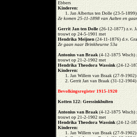
Ebbers
Kinderen:
Jan Albertus ten Dolle (23-5-1899)
Ze komen 25-11-1898 van Aalten en gaa
Gerrit Jan ten Dolle
(26-12-1877) z.v. J
trouwt op 24-5-1901 met
Hendrika Meijnen
(24-11-1876) d.v. Gr
Ze gaan naar Brinkheurne 53a
Antonius van Braak
(4-12-1875 Wisch) 
trouwt op 21-2-1902 met
Hendrika Theodora Wassink
(24-12-187
Kinderen:
Jan Willem van Braak (27-9-1902)
Gerrit Jan van Braak (31-12-1904)
Bevolkingsregister 1915-1920
Kotten 122: Geessinkbulten
Antonius van Braak
(4-12-1875 Wisch) 
trouwt op 21-2-1902 met
Hendrika Theodora Wassink
(24-12-187
Kinderen:
Jan Willem van Braak (27-9-1902)