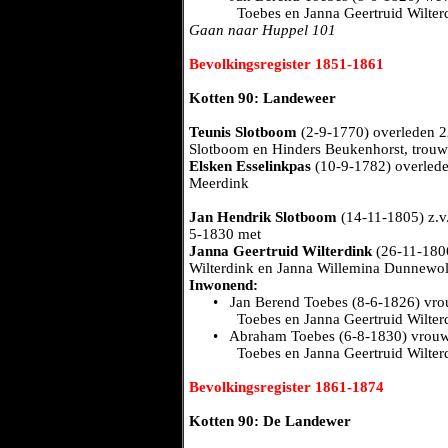
Toebes en Janna Geertruid Wilter
Gaan naar Huppel 101
Bevolkingsregister 1851-1861
Kotten 90: Landeweer
Teunis Slotboom
(2-9-1770) overleden 
Slotboom en Hinders Beukenhorst, trouw
Elsken Esselinkpas
(10-9-1782) overlede
Meerdink
Jan Hendrik Slotboom
(14-11-1805) z.v
5-1830 met
Janna Geertruid Wilterdink
(26-11-180
Wilterdink en Janna Willemina Dunnewo
Inwonend:
• Jan Berend Toebes (8-6-1826) vrou
Toebes en Janna Geertruid Wilter
• Abraham Toebes (6-8-1830) vrouws
Toebes en Janna Geertruid Wilter
Bevolkingsregister 1861-1874
Kotten 90: De Landewer