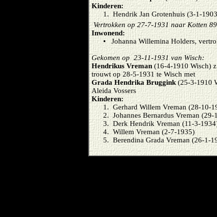
Kinderen:
1. Hendrik Jan Grotenhuis (3-1-190
Vertrokken op 27-7-1931 naar Kotten 89
Inwonend:
• Johanna Willemina Holders, vertr
Gekomen op 23-11-1931 van Wisch:
Hendrikus Vreman
(16-4-1910 Wisch) z
trouwt op 28-5-1931 te Wisch met
Grada Hendrika Bruggink
(25-3-1910 W
Aleida Vossers
Kinderen:
1. Gerhard Willem Vreman (28-10-1
2. Johannes Bernardus Vreman (29-
3. Derk Hendrik Vreman (11-3-1934
4. Willem Vreman (2-7-1935)
5. Berendina Grada Vreman (26-1-1