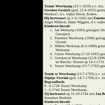
Tonnis Weerkamp
(23-1-1659) z.v. Jan,
Geesken Gesinck
(ged. 22-4-1655) getui
Wenken?, d.v. wijlen Derck, Kotten.
Hij hertrouwt
op 1-11-1692 met
Enneke
Angst Willinck, Stijne Wiggers, d.v. wij
Kinderen hieruit:
1. Jan Werkamp (1683) getuigen: De
Geesijnck
2. Enneken Weerkamp (1686) getuig
Gronde
3. Willem Werkamp (6-3-1688) getuig
Werkamp
4. Coene Weerkamp (7-10-1693) gee
5. Geesken te Weerkamp (22-8-1696) 
ter Beecke. Trouwt op 14-1-1731
6. Teunis Weerkamp (15-7-1703) gee
Teunis te Weerkamp
(15-7-1703) z.v. w
Stijntje Veerink
(ged. 14-7-1709) d.v. Ja
Begraafboek:
9 –4-1728 Teunis Weerkamp
1 –5-1744 Teunis Weerkamp
Zij hertrouwt
op 31-10-1744 met
Jan B
Jenneken Hoebink
Kinderen hieruit: