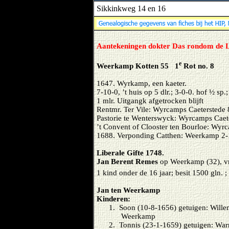
Sikkinkweg 14 en 16
Aantekeningen dokter Das rondom de L
e
Weerkamp Kotten 55
1
Rot no. 8
1647. Wyrkamp, een kaeter.
7-10-0, ’t huis op 5 dlr.; 3-0-0. hof ½ sp.
1 mlr. Uitgangk afgetrocken blijft
Rentmr. Ter Vile: Wyrcamps Caeterstede 
Pastorie te Wenterswyck: Wyrcamps Caet
’t Convent of Clooster ten Bourloe: Wyrc
1688. Verponding Catthen: Weerkamp 2-
Liberale Gifte 1748.
Jan Berent Remes
op Weerkamp (32), 
1 kind onder de 16 jaar; besit 1500 gln. 
Jan ten Weerkamp
Kinderen:
1. Soon (10-8-1656) getuigen: Wille
Weerkamp
2. Tonnis (23-1-1659) getuigen: War