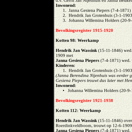
d.v. Gerrit Jan Nijenhuis en Janna Beuk
Inwonend:
1. Janna Gesiena Piepers (7-4-1871)
2. Hendrik Jan Grotenhuis (3-1-1903
3. Johanna Willemina Holders (20-9-
Bevolkingsregister 1915-1920
Kotten 98: Weerkamp
Hendrik Jan Wassink
(15-11-1846) wed
1909 met
Janna Gesiena Piepers
(7-4-1871) wed.
Kinderen:
1. Hendrik Jan Grotenhuis (3-1-1903
(Janna Berendina Nijenhuis was eerder 
Gesiena Piepers trouwt dus later met He
Inwonend:
• Johanna Willemina Holders (20-9-
Bevolkingsregister 1921-1938
Kotten 112: Weerkamp
Hendrik Jan Wassink
(15-11-1846) over
Roerdinkveldboom, trouwt op 12-6-1909
Janna Gesiena Piepers
(7-4-1871) wed.