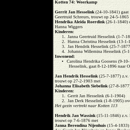
Kotten 74: Weerkamp
Gerrit Jan Hesselink
(24-10-1841) gaat 
Geertruid Schreurs, trouwt op 24-5-1865
Hendrika Aleida Roerdink
(26-1-1840) 
Hanna Wiggers
Kinderen:
1. Janna Geertruid Hesselink (1-7-1
2. Hanna Christina Hesselink (13-1-
3. Jan Hendrik Hesselink (25-7-1877
4. Johanna Willemina Hesselink (5-1
Inwonend:
• Carolina Hendrika Goosens (9-10-
Hesselink, gaat 8-12-1896 naar O
Jan Hendrik Hesselink
(25-7-1877) z.v. 
trouwt op 27-2-1903 met
Johanna Elisabeth Siebelink
(27-8-1877)
Kinderen:
1. Gerrit Jan Hesselink (6-1-1904)
2. Jan Derk Hesselink (1-8-1905) ov
Het gezin vertrekt naar Kotten 113
Hendrik Jan Wassink
(15-11-1846) z.v.
trouwt op 7-6-1876 met
Janna Berendina Nijenhuis
(15-4-1833)