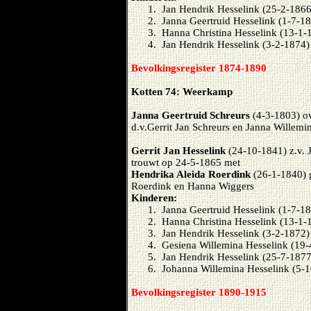
1. Jan Hendrik Hesselink (25-2-1866
2. Janna Geertruid Hesselink (1-7-1
3. Hanna Christina Hesselink (13-1-
4. Jan Hendrik Hesselink (3-2-1874)
Bevolkingsregister 1874-1890
Kotten 74: Weerkamp
Janna Geertruid Schreurs
(4-3-1803) o
d.v.Gerrit Jan Schreurs en Janna Willemi
Gerrit Jan Hesselink
(24-10-1841) z.v. 
trouwt op 24-5-1865 met
Hendrika Aleida Roerdink
(26-1-1840) 
Roerdink en Hanna Wiggers
Kinderen:
1. Janna Geertruid Hesselink (1-7-1
2. Hanna Christina Hesselink (13-1-
3. Jan Hendrik Hesselink (3-2-1872)
4. Gesiena Willemina Hesselink (19
5. Jan Hendrik Hesselink (25-7-1877
6. Johanna Willemina Hesselink (5-
Bevolkingsregister 1890-1915