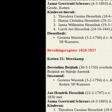
Janna Geertruid Schreurs
(4-3-1803) d.
Grode, Kotten
Kinderen hieruit:
1. Theodora Gesina Hesselink (18-6
2. Hanna Christina Hesselink (29-11
3. Janna Willemina Hesselink (19-3-
4. Garrit Jan Hesselink (24-10-1841)
Dienstbode:
• Gesiena Wassink (3-2-1794) d.v. A
58=Kunners.
Bevolkingsregister 1820-1837
Kotten 55: Weerkamp
Berendina Boijtink
(30-3-1750) overled
Boijtink en Stijntje Aarnink
Inwonend:
• Gesiena Wassink (3-2-1794) d.v. A
Kotten 58=Kunners
Jan Hendrik Hesselink
(22-2-1797) z.v.
1830 met
Janna Geertruid Schreurs
(4-3-1803) d.
Kinderen:
1. Theodora Gesiena Hesselink (18-