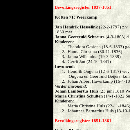
Bevolkingsregister 1837-1851
Kotten 71: Weerkamp
Jan Hendrik Hesselink
(22-2-1797) z.v.
1830 met
Janna Geertruid Schreurs
(4-3-1803) d.
Kinderen:
1. Theodora Gesiena (18-6-1833) gaa
2. Hanna Christina (30-11-1836)
3. Janna Willemina (19-3-1839)
4. Gerrit Jan (24-10-1841)
Inwonend:
1. Hendrik Ongena (12-6-1817) weve
Ongena en Geertruid Beijers, ko
2. Johan Albert Haverkamp (16-4-181
Verder inwonend:
Johan Lambertus Huls
(23 juni 1810 We
Maria Christina Schulten
(14-1-1822 Sü
Kinderen:
1. Maria Christina Huls (22-11-1846
2. Johannes Bernardus Huls (13-10-
Bevolkingsregister 1851-1861