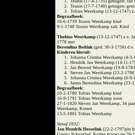
1. Teunis (17-4-1735) getuigen: Jan
2. Teunis (17-7-1740) getuigen: gee
3. Tobias Weerkamp (13-12-1747) z.v
Begraafboek:
16-6-1739 Teunis Weerkamp kind
9-1-1748 Teunis Weerkamp zall. Kind
Thobias Weerkamp
(13-12-1747) z.v. 
1778 met
Berendina Boitink
(ged. 30-3-1750) d.v. 
Kinderen hieruit:
1. Johanna Cristina Weerkamp (4-3-
2. Hendrik Jan Weerkamp (14-11-17
3. Jan Berend Weerkamp (19-8-1783
4. Steven Jan Weerkamp (23-2-1786
5. Johanna Cristina Weerkamp (6-9-
6. Janna Berendina Weerkamp (23-1
Begraafboek:
10-2-1780 Tobias Weerkamp kind
16-9-1791 Tobias Weerkamp zoon
27-1-1820 Steven Jan Weerkamp, 34 jaar z
Weerkamp, Kotten
13-5-1801 Tobias Weerkamp
Vanaf 1832:
Jan Hendrik Hesselink
(22-2-1797)(in h
Gesina Schuurhof, Kotten trouwt op 26-