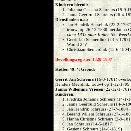
Kinderen hieruit:
Johanna Gesiena Schreurs (15-9-1
Janna Geertruid Schreurs (26-4-183
Dienstboden o.a.:
Jan Hendrik Hesselink (22-2-1797)
trouwt op 26-12-1830 met Janna Ge
circa 1833 naar Kotten 55=Weer
Gerrit Jan Stemerdink (23-5-1797)
Woold 24?
Christiaan Stemerdink (15-6-1804)
Bevolkingsregister 1820-1837
Kotten 49: ‘t Gronde
Gerrit Jan Schreurs
(16-3-1781) overle
Henders Meerdink, trouwt op 1-12-1799
Janna Willemina Vriesen
(22-12-1778) d
Kinderen:
Fredrika Johanna Schreurs (14-1-1
Janna Geertruid Schreurs (14-3-18
Jan Hendrik Schreurs (27-7-1804) 
Berend Willem Schreurs (27-1-180
Hanna Christina Schreurs (2-9-181
Jan Schreurs (14-5-1817)
Gesiena Schreurs (14-6-1819)