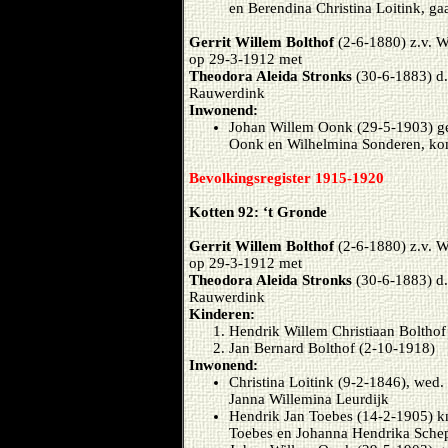
en Berendina Christina Loitink, ga
Gerrit Willem Bolthof
(2-6-1880) z.v. W
op 29-3-1912 met
Theodora Aleida Stronks
(30-6-1883) d
Rauwerdink
Inwonend:
Johan Willem Oonk (29-5-1903) ge
Oonk en Wilhelmina Sonderen, ko
Bevolkingsregister 1915-1920
Kotten 92: ‘t Gronde
Gerrit Willem Bolthof
(2-6-1880) z.v. W
op 29-3-1912 met
Theodora Aleida Stronks
(30-6-1883) d
Rauwerdink
Kinderen:
Hendrik Willem Christiaan Bolthof
Jan Bernard Bolthof (2-10-1918)
Inwonend:
Christina Loitink (9-2-1846), wed.
Janna Willemina Leurdijk
Hendrik Jan Toebes (14-2-1905) kn
Toebes en Johanna Hendrika Schep