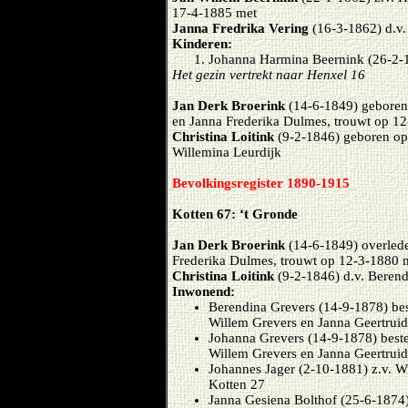
17-4-1885 met
Janna Fredrika Vering
(16-3-1862) d.v
Kinderen:
Johanna Harmina Beernink (26-2-
Het gezin vertrekt naar Henxel 16
Jan Derk Broerink
(14-6-1849) geboren
en Janna Frederika Dulmes, trouwt op 1
Christina Loitink
(9-2-1846) geboren op
Willemina Leurdijk
Bevolkingsregister 1890-1915
Kotten 67: ‘t Gronde
Jan Derk Broerink
(14-6-1849) overled
Frederika Dulmes, trouwt op 12-3-1880 
Christina Loitink
(9-2-1846) d.v. Beren
Inwonend:
Berendina Grevers (14-9-1878) bes
Willem Grevers en Janna Geertrui
Johanna Grevers (14-9-1878) best
Willem Grevers en Janna Geertrui
Johannes Jager (2-10-1881) z.v. W
Kotten 27
Janna Gesiena Bolthof (25-6-1874)