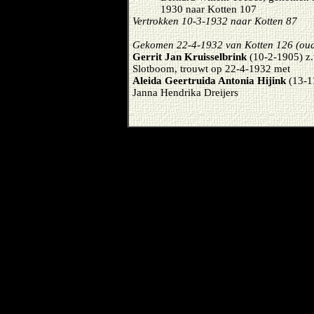
1930 naar Kotten 107
Vertrokken 10-3-1932 naar Kotten 87
Gekomen 22-4-1932 van Kotten 126 (oud
Gerrit Jan Kruisselbrink
(10-2-1905) z.
Slotboom, trouwt op 22-4-1932 met
Aleida Geertruida Antonia Hijink
(13-1
Janna Hendrika Dreijers