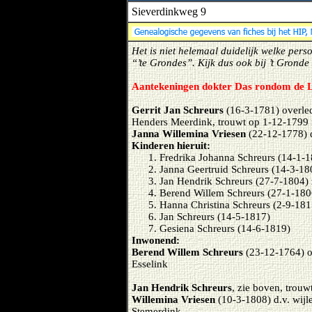
Sieverdinkweg 9
Het is niet helemaal duidelijk welke per
“’te Grondes”. Kijk dus ook bij ’t Gronde
Aantekeningen dokter Das rondom de L
Gerrit Jan Schreurs
(16-3-1781) overle
Henders Meerdink, trouwt op 1-12-1799
Janna Willemina Vriesen
(22-12-1778) d
Kinderen hieruit:
Fredrika Johanna Schreurs (14-1-
Janna Geertruid Schreurs (14-3-18
Jan Hendrik Schreurs (27-7-1804) 
Berend Willem Schreurs (27-1-180
Hanna Christina Schreurs (2-9-181
Jan Schreurs (14-5-1817)
Gesiena Schreurs (14-6-1819)
Inwonend:
Berend Willem Schreurs
(23-12-1764) o
Esselink
Jan Hendrik Schreurs
, zie boven, trou
Willemina Vriesen
(10-3-1808) d.v. wij
Stemerdink