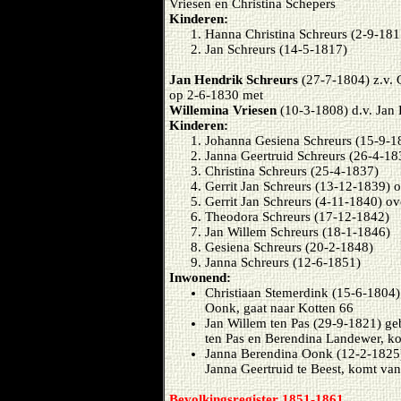
Vriesen en Christina Schepers
Kinderen:
Hanna Christina Schreurs (2-9-18
Jan Schreurs (14-5-1817)
Jan Hendrik Schreurs
(27-7-1804) z.v. 
op 2-6-1830 met
Willemina Vriesen
(10-3-1808) d.v. Jan
Kinderen:
Johanna Gesiena Schreurs (15-9-18
Janna Geertruid Schreurs (26-4-18
Christina Schreurs (25-4-1837)
Gerrit Jan Schreurs (13-12-1839) 
Gerrit Jan Schreurs (4-11-1840) o
Theodora Schreurs (17-12-1842)
Jan Willem Schreurs (18-1-1846)
Gesiena Schreurs (20-2-1848)
Janna Schreurs (12-6-1851)
Inwonend:
Christiaan Stemerdink (15-6-1804)
Oonk, gaat naar Kotten 66
Jan Willem ten Pas (29-9-1821) ge
ten Pas en Berendina Landewer, k
Janna Berendina Oonk (12-2-1825)
Janna Geertruid te Beest, komt van
Bevolkingsregister 1851-1861