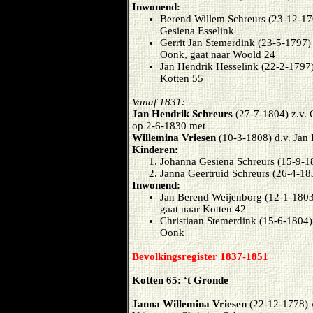
Inwonend:
Berend Willem Schreurs (23-12-176
Gesiena Esselink
Gerrit Jan Stemerdink (23-5-1797)
Oonk, gaat naar Woold 24
Jan Hendrik Hesselink (22-2-1797)
Kotten 55
Vanaf 1831:
Jan Hendrik Schreurs
(27-7-1804) z.v. 
op 2-6-1830 met
Willemina Vriesen
(10-3-1808) d.v. Jan
Kinderen:
Johanna Gesiena Schreurs (15-9-1
Janna Geertruid Schreurs (26-4-18
Inwonend:
Jan Berend Weijenborg (12-1-1803)
gaat naar Kotten 42
Christiaan Stemerdink (15-6-1804)
Oonk
Bevolkingsregister 1837-1851
Kotten 65: ‘t Gronde
Janna Willemina Vriesen
(22-12-1778)