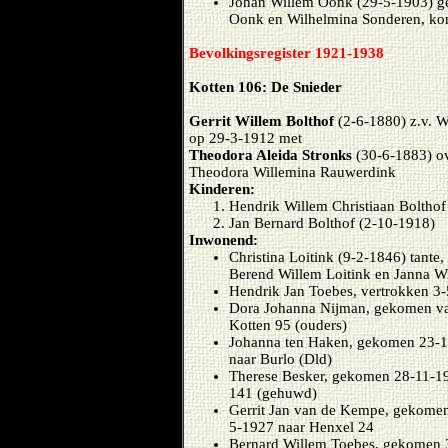
Johan Willem Oonk (29-5-1903) ge
Oonk en Wilhelmina Sonderen, kom
Bevolkingsregister 1921-1938
Kotten 106: De Snieder
Gerrit Willem Bolthof
(2-6-1880) z.v. W
op 29-3-1912 met
Theodora Aleida Stronks
(30-6-1883) ov
Theodora Willemina Rauwerdink
Kinderen:
Hendrik Willem Christiaan Bolthof
Jan Bernard Bolthof (2-10-1918)
Inwonend:
Christina Loitink (9-2-1846) tante
Berend Willem Loitink en Janna Wi
Hendrik Jan Toebes, vertrokken 3
Dora Johanna Nijman, gekomen van
Kotten 95 (ouders)
Johanna ten Haken, gekomen 23-1
naar Burlo (Dld)
Therese Besker, gekomen 28-11-19
141 (gehuwd)
Gerrit Jan van de Kempe, gekomen
5-1927 naar Henxel 24
Bernard Willem Toebes, gekomen 3