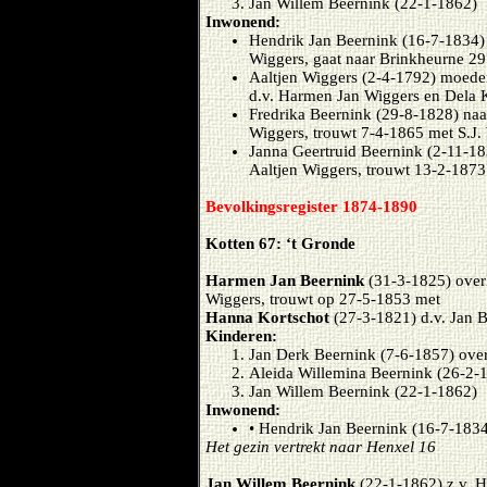
Jan Willem Beernink (22-1-1862)
Inwonend:
Hendrik Jan Beernink (16-7-1834) 
Wiggers, gaat naar Brinkheurne 29
Aaltjen Wiggers (2-4-1792) moede
d.v. Harmen Jan Wiggers en Dela 
Fredrika Beernink (29-8-1828) naai
Wiggers, trouwt 7-4-1865 met S.J.
Janna Geertruid Beernink (2-11-183
Aaltjen Wiggers, trouwt 13-2-1873
Bevolkingsregister 1874-1890
Kotten 67: ‘t Gronde
Harmen Jan Beernink
(31-3-1825) over
Wiggers, trouwt op 27-5-1853 met
Hanna Kortschot
(27-3-1821) d.v. Jan 
Kinderen:
Jan Derk Beernink (7-6-1857) ove
Aleida Willemina Beernink (26-2-1
Jan Willem Beernink (22-1-1862)
Inwonend:
• Hendrik Jan Beernink (16-7-1834
Het gezin vertrekt naar Henxel 16
Jan Willem Beernink
(22-1-1862) z.v. 