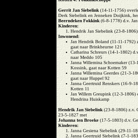
Gerrit Jan Siebelink
(14-11-1756) over
Derk Siebelink en Jenneken Doijkink, h
Beerndeken Fokkink
(6-8-1778) d.v. Ja
Kinderen:
Hendrik Jan Siebelink (23-8-1806)
Inwonend:
Jan Hendrik Boland (11-11-1792) 
gaat naar Brinkheurne 121
Catharina Schreurs (14-1-1802) d.v
naar Meddo 105
Janna Willemina Schoemaker (13-
Kossink, gaat naar Kotten 59
Janna Willemina Geerdes (21-3-18
gaat naar Huppel 92
Janna Geertruid Renskers (16-9-180
Kotten 11
Jan Willem Greupink (12-3-1806) o
Hendrina Huiskamp
Hendrik Jan Siebelink
(23-8-1806) z.v. 
23-5-1827 met
Johanna ten Broeke
(17-5-1803) d.v. Ge
Kinderen:
Janna Gesiena Siebelink (29-11-1
Janna Geertruid Siebelink (7-1-18