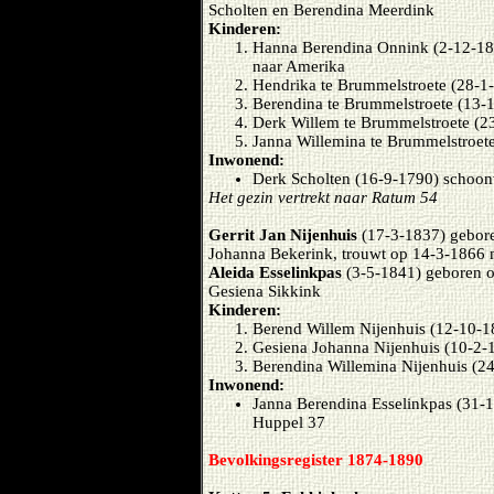
Scholten en Berendina Meerdink
Kinderen:
Hanna Berendina Onnink (2-12-18
naar Amerika
Hendrika te Brummelstroete (28-1-
Berendina te Brummelstroete (13-
Derk Willem te Brummelstroete (2
Janna Willemina te Brummelstroet
Inwonend:
Derk Scholten (16-9-1790) schoon
Het gezin vertrekt naar Ratum 54
Gerrit Jan Nijenhuis
(17-3-1837) gebore
Johanna Bekerink, trouwt op 14-3-1866 
Aleida Esselinkpas
(3-5-1841) geboren o
Gesiena Sikkink
Kinderen:
Berend Willem Nijenhuis (12-10-1
Gesiena Johanna Nijenhuis (10-2-
Berendina Willemina Nijenhuis (2
Inwonend:
Janna Berendina Esselinkpas (31-1
Huppel 37
Bevolkingsregister 1874-1890