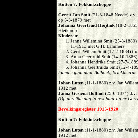
Kotten 7: Fokkinkschoppe
Gerrit Jan Smit
(21-3-1848 Neede) z.v. 
op 5-3-1879 met
Johanna Geertruid Hoijtink
(18-2-1855)
Hietkamp
Kinderen:
Janna Willemina Smit (25-8-1880) 
11-1913 met G.H. Lammers
Gerrit Willem Smit (17-2-1884) t
Anna Geertruid Smit (14-10-1886)
Johanna Hendrika Smit (27-7-1889
Johanna Geertruida Smit (12-4-18
Familie gaat naar Bothoek, Brinkheurne
Johan Luten
(11-1-1880) z.v. Jan Willem
1912 met
Janna Gesiena Bolthof
(25-6-1874) d.v. 
(Op dezelfde dag trouwt haar broer Gerri
Bevolkingsregister 1915-1920
Kotten 7: Fokkinkschoppe
Johan Luten
(11-1-1880) z.v. Jan Willem
1912 met