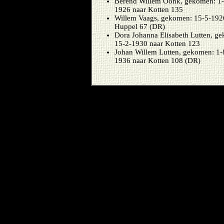
Berend Willem Oonk, gekomen: 1-1
1926 naar Kotten 135
Willem Vaags, gekomen: 15-5-1926
Huppel 67 (DR)
Dora Johanna Elisabeth Lutten, ge
15-2-1930 naar Kotten 123
Johan Willem Lutten, gekomen: 1-
1936 naar Kotten 108 (DR)