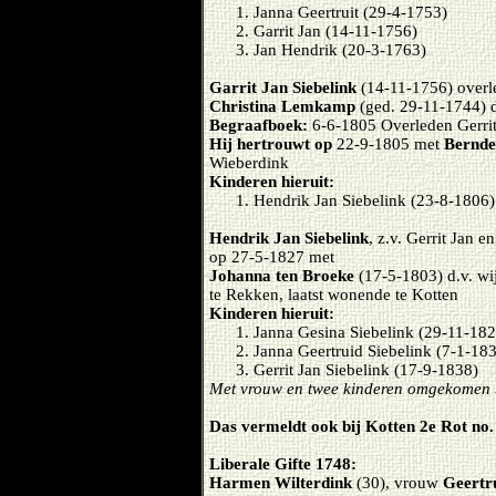
Janna Geertruit (29-4-1753)
Garrit Jan (14-11-1756)
Jan Hendrik (20-3-1763)
Garrit Jan Siebelink
(14-11-1756) overl
Christina Lemkamp
(ged. 29-11-1744) d
Begraafboek:
6-6-1805 Overleden Gerrit
Hij hertrouwt op
22-9-1805 met
Bernde
Wieberdink
Kinderen hieruit:
Hendrik Jan Siebelink (23-8-1806)
Hendrik Jan Siebelink
, z.v. Gerrit Jan
op 27-5-1827 met
Johanna ten Broeke
(17-5-1803) d.v. wi
te Rekken, laatst wonende te Kotten
Kinderen hieruit:
Janna Gesina Siebelink (29-11-18
Janna Geertruid Siebelink (7-1-18
Gerrit Jan Siebelink (17-9-1838)
Met vrouw en twee kinderen omgekomen b
Das vermeldt ook bij Kotten 2e Rot no.
Liberale Gifte 1748:
Harmen Wilterdink
(30), vrouw
Geertr