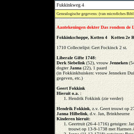
Fukkinkweg 4
Genealogische gegevens: (van microfiches Bibl
Aantekeningen dokter Das rondom de L
Fokkinkschoppe, Kotten 4 Kotten 2e R
1710 Collectelijst: Gert Fockinck 2 st.
Liberale Gifte 1748:
Derk Siebelink
(52), vrouw
Jenneken
(5
dogter
Janna
(22), 1 paard
(in Fokkinkhuisken: vrouw Jenneken Duij
gegeven, etc.)
Geert Fokkink
Hieruit o.a.
:
Hendrik Fokkink (zie verder)
Hendrik Fokkink
, z.v. Geert trouwt op 
Janna Hilbelink
, d.v. Jan, Brinkheurne
Kinderen hieruit:
Geertruit (26-4-1716) getuigen: Ja
trouwt op 13-9-1738 met Harmen 