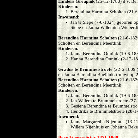
Hinders Greupink
(25-12-1780) d.v. Be
Kinderen:
Berendina Harmina Scholten (21-6
Inwonend:
Jan te Siepe (7-8-1824) geboren op
Siepe en Janna Willemina Wieberd
Berendina Harmina Scholten
(21-6-182
Scholten en Berendina Meerdink
Kinderen:
Janna Berendina Onnink (19-6-18
Hanna Berendina Onnink (2-12-18
Gradus te Brummelstroete
(22-6-1809 )
en Janna Berendina Boeijink, trouwt op 
Berendina Harmina Scholten
(21-6-182
Scholten en Berendina Meerdink
Kinderen:
Janna Berendina Onnink (19-6-18
Jan Willem te Brummelstroete (27
Gesiena Berendina te Brummelstro
Hendrika te Brummelstroete (28-1
Inwonend:
Janna Margaretha Nijenhuis (13-11
Willem Nijenhuis en Johanna Beke
Bevolkingsregister 1851-1860