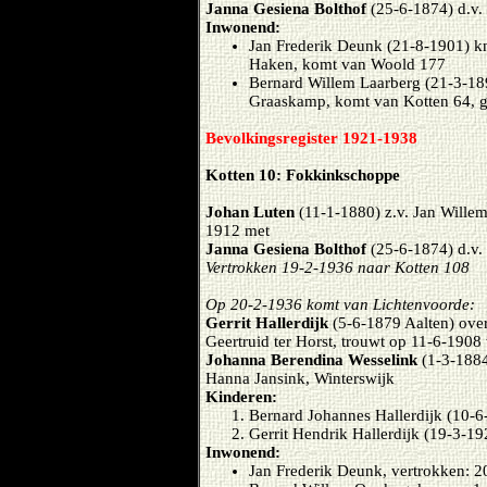
Janna Gesiena Bolthof
(25-6-1874) d.v. 
Inwonend:
Jan Frederik Deunk (21-8-1901) k
Haken,
komt van Woold 177
Bernard Willem Laarberg (21-3-189
Graaskamp, komt van Kotten 64, g
Bevolkingsregister 1921-1938
Kotten 10: Fokkinkschoppe
Johan Luten
(11-1-1880) z.v. Jan Willem
1912 met
Janna Gesiena Bolthof
(25-6-1874) d.v. 
Vertrokken 19-2-1936 naar Kotten 108
Op 20-2-1936 komt van Lichtenvoorde:
Gerrit Hallerdijk
(5-6-1879 Aalten) over
Geertruid ter Horst, trouwt op 11-6-1908 
Johanna Berendina Wesselink
(1-3-1884
Hanna Jansink, Winterswijk
Kinderen:
Bernard Johannes Hallerdijk (10-6
Gerrit Hendrik Hallerdijk (19-3-19
Inwonend:
Jan Frederik Deunk, vertrokken: 2