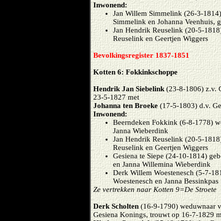
Inwonend:
Jan Willem Simmelink (26-3-1814)
Simmelink en Johanna Veenhuis, g
Jan Hendrik Reuselink (20-5-1818)
Reuselink en Geertjen Wiggers
Bevolkingsregister 1837-1851
Kotten 6: Fokkinkschoppe
Hendrik Jan Siebelink
(23-8-1806) z.v. 
23-5-1827 met
Johanna ten Broeke
(17-5-1803) d.v. Ge
Inwonend:
Beerndeken Fokkink (6-8-1778) wed
Janna Wieberdink
Jan Hendrik Reuselink (20-5-1818)
Reuselink en Geertjen Wiggers
Gesiena te Siepe (24-10-1814) geb
en Janna Willemina Wieberdink
Derk Willem Woestenesch (5-7-181
Woestenesch en Janna Bessinkpas
Ze vertrekken naar Kotten 9=De Stroete
Derk Scholten
(16-9-1790) weduwnaar va
Gesiena Konings, trouwt op 16-7-1829 m