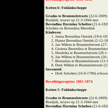
Kotten 6: Fokkinkschoppe
Gradus te Brummelstroete
(22-6-1809) 
Boeijink, trouwt op 21-3-1844 met
Berendina Harmina Scholten
(21-6-182
Scholten en Berendina Meerdink
Kinderen:
Janna Berendina Onnink (19-6-18
Hanna Berendina Onnink (2-12-18
Jan Willem te Brummelstroete (27
Gesiena Berendina te Brummelstro
Hendrika te Brummelstroete (28-1
Jan Willem te Brummelstroete (20
Berendina te Brummelstroete (13-
Derk Willem te Brummelstroete (2
Inwonend:
Derk Scholten (16-9-1790) schoon
Bevolkingsregister 1861-1874
Kotten 5: Fokkinkschoppe
Gradus te Brummelstroete
(22-6-1809) 
Boeijink, trouwt op 21-3-1844 met
Berendina Harmina Scholten
(21-6-182