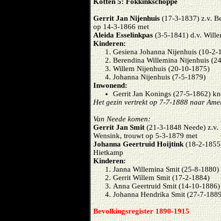
Kotten 5: Fokkinkschoppe
Gerrit Jan Nijenhuis
(17-3-1837) z.v. B
op 14-3-1866 met
Aleida Esselinkpas
(3-5-1841) d.v. Will
Kinderen:
Gesiena Johanna Nijenhuis (10-2-
Berendina Willemina Nijenhuis (2
Willem Nijenhuis (20-10-1875)
Johanna Nijenhuis (7-5-1879)
Inwonend:
Gerrit Jan Konings (27-5-1862) kn
Het gezin vertrekt op 7-7-1888 naar Ame
Van Neede komen:
Gerrit Jan Smit
(21-3-1848 Neede) z.
Wensink, trouwt op 5-3-1879 met
Johanna Geertruid Hoijtink
(18-2-1855)
Hietkamp
Kinderen:
Janna Willemina Smit (25-8-1880)
Gerrit Willem Smit (17-2-1884)
Anna Geertruid Smit (14-10-1886)
Johanna Hendrika Smit (27-7-188
Bevolkingsregister 1890-1915