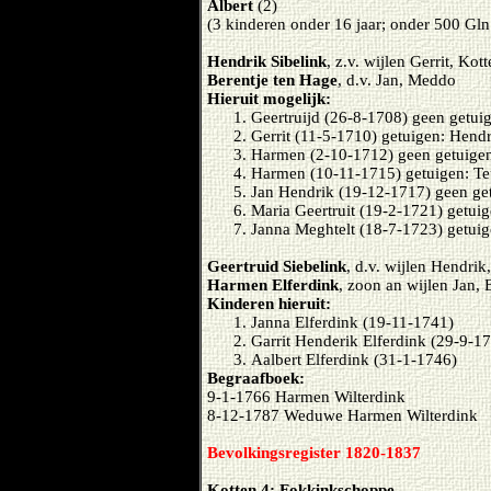
Albert
(2)
(3 kinderen onder 16 jaar; onder 500 Gln.
Hendrik Sibelink
, z.v. wijlen Gerrit, Ko
Berentje ten Hage
, d.v. Jan, Meddo
Hieruit mogelijk:
Geertruijd (26-8-1708) geen getui
Gerrit (11-5-1710) getuigen: Hendr
Harmen (2-10-1712) geen getuige
Harmen (10-11-1715) getuigen: Teu
Jan Hendrik (19-12-1717) geen ge
Maria Geertruit (19-2-1721) getu
Janna Meghtelt (18-7-1723) getuige
Geertruid Siebelink
, d.v. wijlen Hendri
Harmen Elferdink
, zoon an wijlen Jan,
Kinderen hieruit:
Janna Elferdink (19-11-1741)
Garrit Henderik Elferdink (29-9-1
Aalbert Elferdink (31-1-1746)
Begraafboek:
9-1-1766 Harmen Wilterdink
8-12-1787 Weduwe Harmen Wilterdink
Bevolkingsregister 1820-1837
Kotten 4: Fokkinkschoppe