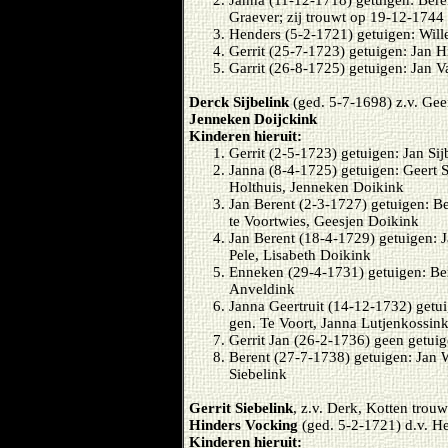
Janna (11-12-1718) getuigen: Beren
Graever; zij trouwt op 19-12-1744
Henders (5-2-1721) getuigen: Will
Gerrit (25-7-1723) getuigen: Jan 
Garrit (26-8-1725) getuigen: Jan V
Derck Sijbelink
(ged. 5-7-1698) z.v. Gee
Jenneken Doijckink
Kinderen hieruit:
Gerrit (2-5-1723) getuigen: Jan Si
Janna (8-4-1725) getuigen: Geert 
Holthuis, Jenneken Doikink
Jan Berent (2-3-1727) getuigen: Be
te Voortwies, Geesjen Doikink
Jan Berent (18-4-1729) getuigen: J
Pele, Lisabeth Doikink
Enneken (29-4-1731) getuigen: Ber
Anveldink
Janna Geertruit (14-12-1732) getu
gen. Te Voort, Janna Lutjenkossi
Gerrit Jan (26-2-1736) geen getuig
Berent (27-7-1738) getuigen: Jan W
Siebelink
Gerrit Siebelink
, z.v. Derk, Kotten trou
Hinders Vocking
(ged. 5-2-1721) d.v. He
Kinderen hieruit: