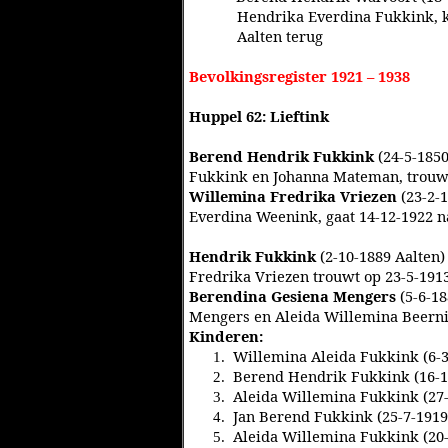
Hendrika Everdina Fukkink, k
Aalten terug
Bevolkingsregister 1921 – 1938
Huppel 62: Lieftink
Berend Hendrik Fukkink
(24-5-1850
Fukkink en Johanna Mateman, trouwt
Willemina Fredrika Vriezen
(23-2-1
Everdina Weenink, gaat 14-12-1922 n
Hendrik Fukkink
(2-10-1889 Aalten
Fredrika Vriezen trouwt op 23-5-191
Berendina Gesiena Mengers
(5-6-1
Mengers en Aleida Willemina Beern
Kinderen:
Willemina Aleida Fukkink (6-
1.
Berend Hendrik Fukkink (16-1
2.
Aleida Willemina Fukkink (27-
3.
Jan Berend Fukkink (25-7-1919
4.
Aleida Willemina Fukkink (20-
5.