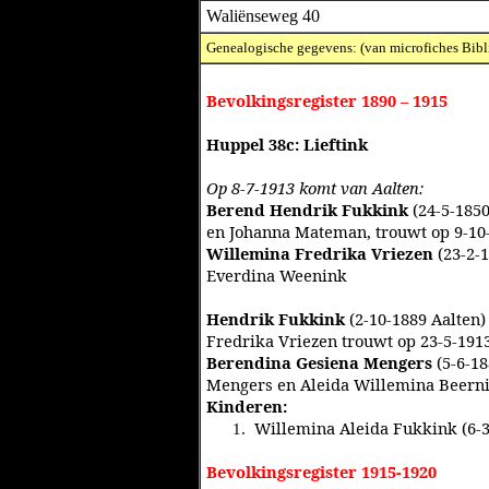
Waliënseweg 40
Genealogische gegevens: (van microfiches Bibl
Bevolkingsregister 1890 – 1915
Huppel 38c: Lieftink
Op 8-7-1913 komt van Aalten:
Berend Hendrik Fukkink
(24-5-1850
en Johanna Mateman, trouwt op 9-10
Willemina Fredrika Vriezen
(23-2-1
Everdina Weenink
Hendrik Fukkink
(2-10-1889 Aalten
Fredrika Vriezen trouwt op 23-5-191
Berendina Gesiena Mengers
(5-6-1
Mengers en Aleida Willemina Beern
Kinderen:
Willemina Aleida Fukkink (6-3
1.
Bevolkingsregister 1915-1920