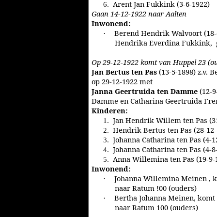
Arent Jan Fukkink (3-6-1922)
6.
Gaan 14-12-1922 naar Aalten
Inwonend:
Berend Hendrik Walvoort (18-4
·
Hendrika Everdina Fukkink, g
Op 29-12-1922 komt van Huppel 23 (ou
Jan Bertus ten Pas
(13-5-1898) z.v. 
op 29-12-1922 met
Janna Geertruida ten Damme
(12-9
Damme en Catharina Geertruida Fre
Kinderen:
Jan Hendrik Willem ten Pas (3
1.
Hendrik Bertus ten Pas (28-12
2.
Johanna Catharina ten Pas (4-1
3.
Johanna Catharina ten Pas (4-8
4.
Anna Willemina ten Pas (19-9-
5.
Inwonend:
Johanna Willemina Meinen , k
·
naar Ratum !00 (ouders)
Bertha Johanna Meinen, komt 3
·
naar Ratum 100 (ouders)