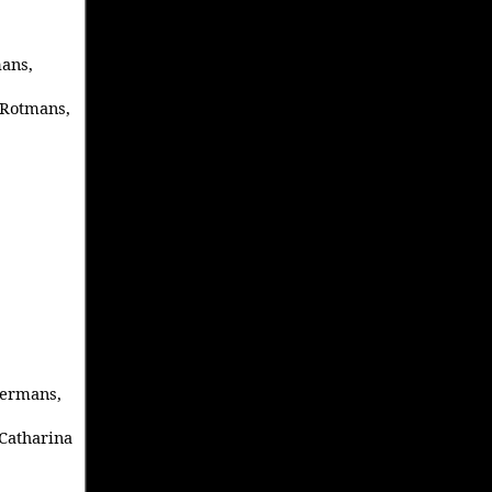
mans,
 Rotmans,
dermans,
 Catharina