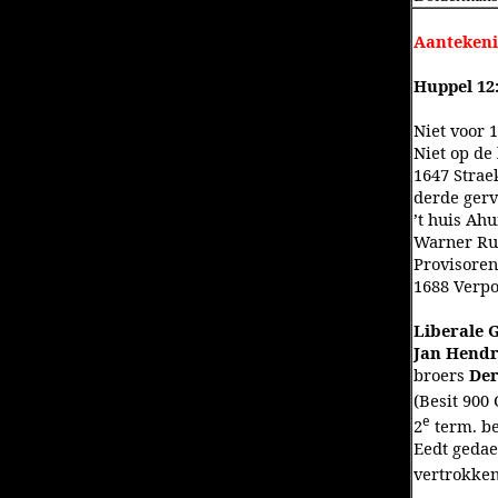
Aantekeni
Huppel 12:
Niet voor 
Niet op de 
1647 Straek
derde gerv
’t huis Ahu
Warner Rum
Provisoren
1688 Verpo
Liberale G
Jan Hendr
broers
De
(Besit 900
e
2
term. bet
Eedt gedae
vertrokken