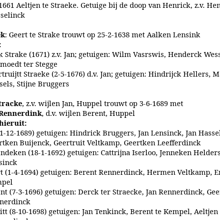
1661 Aeltjen te Straeke. Getuige bij de doop van Henrick, z.v. He
selinck
ek
: Geert te Strake trouwt op 25-2-1638 met Aalken Lensink
:
 Strake (1671) z.v. Jan; getuigen: Wilm Vasrswis, Henderck Wes
moedt ter Stegge
truijtt Straeke (2-5-1676) d.v. Jan; getuigen: Hindrijck Hellers, M
sels, Stijne Bruggers
tracke
, z.v. wijlen Jan, Huppel trouwt op 3-6-1689 met
 Rennerdink
, d.v. wijlen Berent, Huppel
hieruit:
(1-12-1689) getuigen: Hindrick Bruggers, Jan Lensinck, Jan Hasse
rtken Buijenck, Geertruit Veltkamp, Geertken Leefferdinck
ndeken (18-1-1692) getuigen: Cattrijna Iserloo, Jenneken Helders
sinck
t (1-4-1694) getuigen: Berent Rennerdinck, Hermen Veltkamp, 
pel
nt (7-3-1696) getuigen: Derck ter Straecke, Jan Rennerdinck, Gee
nerdinck
itt (8-10-1698) getuigen: Jan Tenkinck, Berent te Kempel, Aeltjen