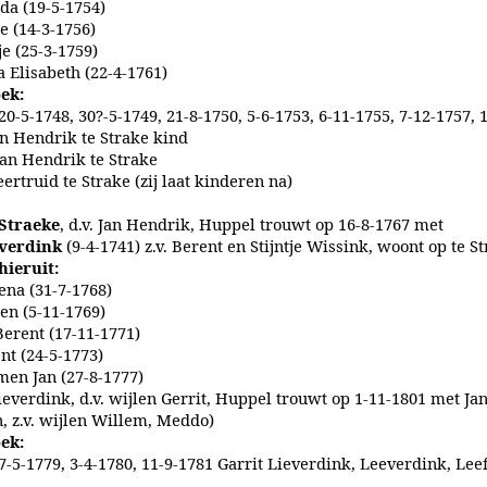
jda (19-5-1754)
je (14-3-1756)
je (25-3-1759)
 Elisabeth (22-4-1761)
ek:
20-5-1748, 30?-5-1749, 21-8-1750, 5-6-1753, 6-11-1755, 7-12-1757, 
an Hendrik te Strake kind
Jan Hendrik te Strake
ertruid te Strake (zij laat kinderen na)
 Straeke
, d.v. Jan Hendrik, Huppel trouwt op 16-8-1767 met
everdink
(9-4-1741) z.v. Berent en Stijntje Wissink, woont op te S
hieruit:
ena (31-7-1768)
jen (5-11-1769)
Berent (17-11-1771)
nt (24-5-1773)
en Jan (27-8-1777)
ieverdink, d.v. wijlen Gerrit, Huppel trouwt op 1-11-1801 met J
, z.v. wijlen Willem, Meddo)
ek:
 7-5-1779, 3-4-1780, 11-9-1781 Garrit Lieverdink, Leeverdink, Lee