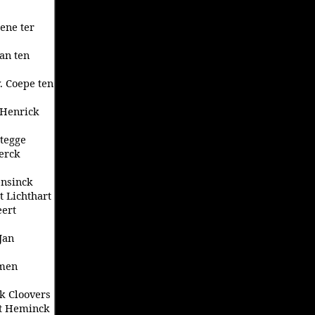
oene ter
Jan ten
. Coepe ten
. Henrick
Stegge
Derck
ensinck
t Lichthart
eert
Jan
rmen
ck Cloovers
ert Heminck