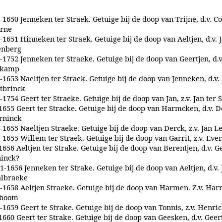
-1650 Jenneken ter Straek. Getuige bij de doop van Trijne, d.v. C
rne
-1651 Hinneken ter Straek. Getuige bij de doop van Aeltjen, d.v. 
enberg
-1752 Jenneken ter Straeke. Getuige bij de doop van Geertjen, d.v
tkamp
-1653 Naeltjen ter Straek. Getuige bij de doop van Jenneken, d.v
tbrinck
-1754 Geert ter Straeke. Getuige bij de doop van Jan, z.v. Jan ter 
1655 Geert ter Stracke. Getuige bij de doop van Harmcken, d.v. 
rninck
-1655 Naeltjen Straeke. Getuige bij de doop van Derck, z.v. Jan L
-1655 Willem ter Straek. Getuige bij de doop van Garrit, z.v. Ever
1656 Aeltjen ter Strake. Getuige bij de doop van Berentjen, d.v. G
inck?
1-1656 Jenneken ter Strake. Getuige bij de doop van Aeltjen, d.v. 
lbraeke
-1658 Aeltjen Straeke. Getuige bij de doop van Harmen. Z.v. Ha
tboom
-1659 Geert te Strake. Getuige bij de doop van Tonnis, z.v. Henri
1660 Geert ter Strake. Getuige bij de doop van Geesken, d.v. Ge