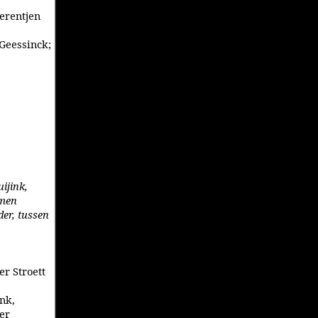
erentjen
 Geessinck;
ijink,
rmen
er, tussen
er Stroett
nk,
er