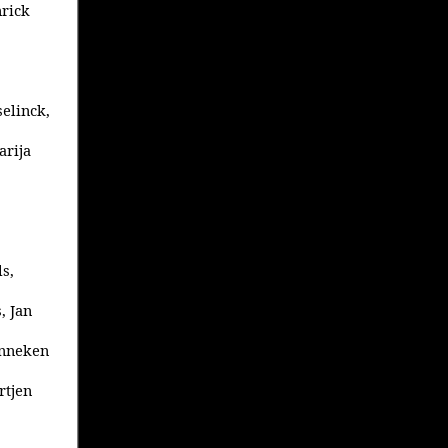
nrick
selinck,
arija
ls,
, Jan
Enneken
rtjen