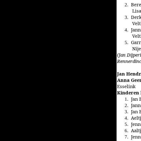
Bere
2.
Lis
Derk
3.
Vel
Jann
4.
Vel
Garr
5.
Nij
(Jan Dijper
Rennerdinck
Jan Hendr
Anna Geer
Esselink
Kinderen 
Jan 
1.
Jann
2.
Jan 
3.
Aelt
4.
Jenn
5.
Aalt
6.
Jenn
7.