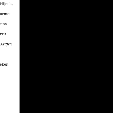
 Hijenk,
 Harmen
anna
rrit
Aeltjen
neken