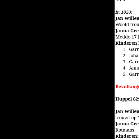
In 1820:
Jan Wille
Woold trou
Janna Gee
Meddo 17 (
Kinderen 
Garr
1.
Joha
2.
Garr
3.
Anna
4.
Garr
5.
Bevolkings
Huppel 82
Jan Wille
trouwt op 
Janna Gee
Rotmans
Kinderen: