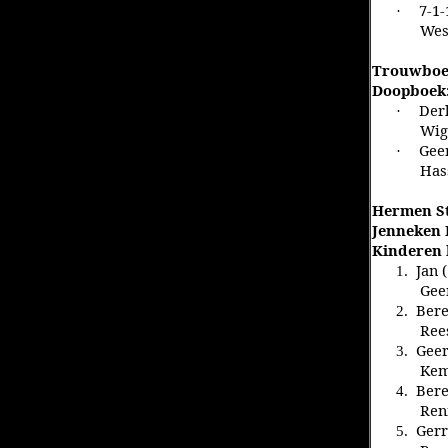
7-1-
·
Wes
Trouwbo
Doopboek
Derk
·
Wig
Geer
·
Has
Hermen S
Jenneken
Kinderen 
Jan 
1.
Gee
Bere
2.
Ree
Geer
3.
Kem
Bere
4.
Ren
Gerr
5.