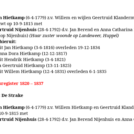
m Hietkamp
(6-4-1779) z.v. Willem en wijlen Geertruid Klander
wt op 10-9-1815 met
rtruid Nijenhuis
(28-4-1792) d.v. Jan Berend en Anna Catharina
op Nijenhuis)
(Haar zuster woonde op Landeweer, Huppel)
hieruit:
it Jan Hietkamp (3-6-1816) overleden 19-12-1834
nna Dora Hietkamp (12-12-1817)
it Hendrik Hietkamp (3-4-1821)
 Geertruid Hietkamp (13-11-1825)
it Willem Hietkamp (12-4-1831) overleden 6-1-1835
register 1820 – 1837
: De Strake
m Hietkamp
(6-4-1779) z.v. Willem Hietkamp en Geertruid Klan
10-9-1815 met
rtruid Nijenhuis
(28-4-1792) d.v. Jan Berend Nijenhuis en Anna