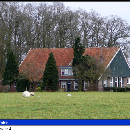
rake
sweg 4