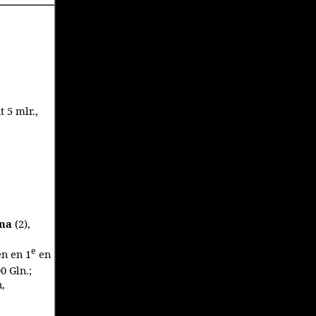
t 5 mlr.,
na
(2),
e
en en 1
en
0 Gln.;
,