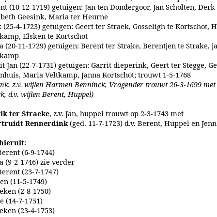
nt (10-12-1719) getuigen: Jan ten Dondergoor, Jan Scholten, Derk
abeth Geesink, Maria ter Heurne
 (25-4-1723) getuigen: Geert ter Straek, Gosseligh te Kortschot,
tkamp, Elsken te Kortschot
a (20-11-1729) getuigen: Berent ter Strake, Berentjen te Strake, j
tkamp
it Jan (22-7-1731) getuigen: Garrit dieperink, Geert ter Stegge, Ge
enhuis, Maria Veltkamp, Janna Kortschot; trouwt 1-5-1768
ink, z.v. wijlen Harmen Benninck, Vragender trouwt 26-3-1699 met 
, d.v. wijlen Berent, Huppel)
ik ter Straeke
, z.v. Jan, huppel trouwt op 2-3-1743 met
truidt Rennerdink
(ged. 11-7-1723) d.v. Berent, Huppel en Jen
hieruit:
Berent (6-9-1744)
a (9-2-1746) zie verder
Berent (23-7-1747)
jen (11-5-1749)
eken (2-8-1750)
je (14-7-1751)
eken (23-4-1753)