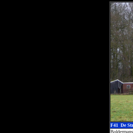
F41 De St
Bolderman