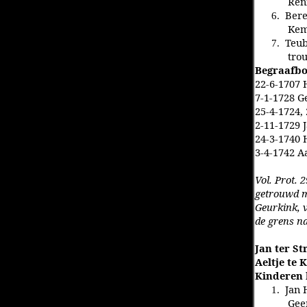
Ren
Bere
6.
Kem
Teub
7.
tro
Begraafbo
22-6-1707 
7-1-1728 G
25-4-1724,
2-11-1729 
24-3-1740 
3-4-1742 Aa
Vol. Prot.
getrouwd me
Geurkink, 
de grens na
Jan ter St
Aeltje te 
Kinderen 
Jan 
1.
Gee