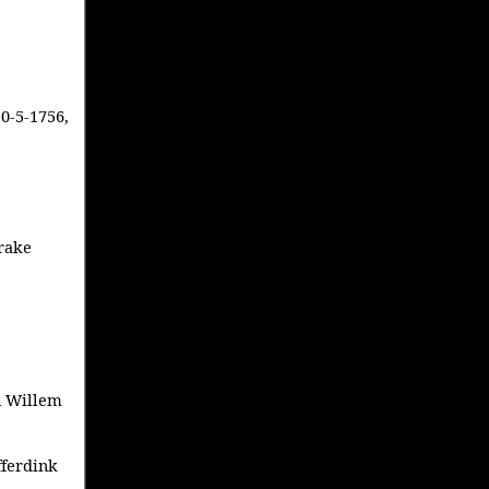
10-5-1756,
trake
an Willem
fferdink