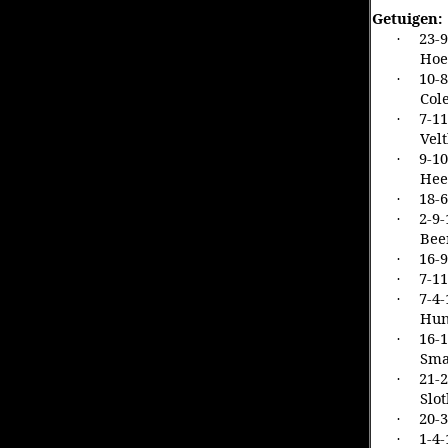
Getuigen:
23-9
·
Hoe
10-8
·
Col
7-11
·
Vel
9-10
·
Hee
18-6
·
2-9-
·
Bee
16-9
·
7-11
·
7-4-
·
Hun
16-1
·
Sma
21-2
·
Slo
20-3
·
1-4-
·