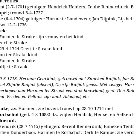
nerdinck
nt (2-7-1701) getuigen: Hendrick Helders, Teube Rennerdinck, B
pel; trouwt 6-4-1727
e (6-4-1704) getuigen: Harme te Landeweer, Jan Dijpink, Lijsbet
uwt 12-2-1736
ek:
Harmen te Strake sijn vrouw en het kind
eert te Strake
 25-4-1724 Geert te Strake kind
Jan ter Strake kind
Harmen te Strake
ltje te Straak
 29-5-1713: Herman Geurkink, getrouwd met Enneken Buijink, Jan Bu
t Stijntje Buijink (absent), Geertje Buijink geass. Met zwager Ha
verkopen aan Harmen ter Straak een stuk bouwland, gent. Den Buld
ar Vreden en Pelhuis zijn land. Allodiaal, etc.
rake
, z.v. Harmen, zie boven, trouwt op 28-10-1714 met
Kortschot
(ged. 4-8-1688) d.v. wijlen Hendrik, Henxel en Aelken t
hieruit:
Hendrik (28-7-1715) getuigen: Berent Rennerdink, Enneken Tenti
rtjen Donderboor, Harmen te Kortschot, Derk te Kampe; zie verd