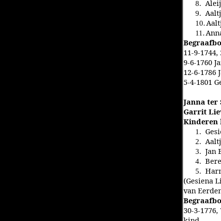
Alei
8.
Aalt
9.
Aalt
10.
Anna
11.
Begraafbo
11-9-1744, 
9-6-1760 J
12-6-1786 
5-4-1801 Ge
Janna ter
Garrit Li
Kinderen 
Gesi
1.
Aalt
2.
Jan 
3.
Bere
4.
Harm
5.
(Gesiena L
van Eerden
Begraafbo
30-3-1776,
kind