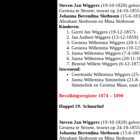
Steven Jan Wiggers
(19-10-1828) gebore
Gesiena te Stroete, trouwt op 24-10-185
Johanna Berendina Slotboom
(15-6-183
Abraham Slotboom en Mina Slotboom
Kinderen:
Gerrit Jan Wiggers (19-12-1857)
Jan Aalbert Wiggers (13-12-1859)
Gesiena Willemina Wiggers (20-1-
Gesiena Willemina Wiggers (10-12
Janna Willemina Wiggers (7-4-186
Janna Willemina Wiggers (20-11-1
Berend Willem Wiggers (6-12-187
Inwonend:
Geertruida Willemina Wiggers (25-
Janna Willemina Simmelink (21-8-
Simmelink en Gesiena Maas, naar
Bevolkingsregister 1874 – 1890
Huppel 19: Schuurhof
Steven Jan Wiggers
(19-10-1828) gebore
Gesiena te Stroete, trouwt op 24-10-185
Johanna Berendina Slotboom
(15-6-183
Abraham Slotboom en Mina Slotboom