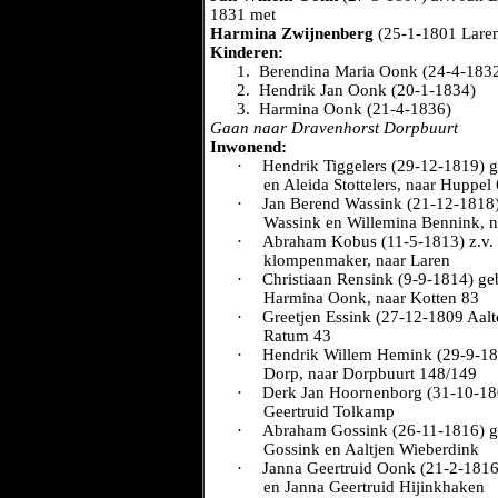
1831 met
Harmina Zwijnenberg
(25-1-1801 Laren
Kinderen:
1.
Berendina Maria Oonk (24-4-183
2.
Hendrik Jan Oonk (20-1-1834)
3.
Harmina Oonk (21-4-1836)
Gaan naar Dravenhorst Dorpbuurt
Inwonend:
·
Hendrik Tiggelers (29-12-1819) ge
en Aleida Stottelers, naar Huppel
·
Jan Berend Wassink (21-12-1818)
Wassink en Willemina Bennink, 
·
Abraham Kobus (11-5-1813) z.v. 
klompenmaker, naar Laren
·
Christiaan Rensink (9-9-1814) ge
Harmina Oonk, naar Kotten 83
·
Greetjen Essink (27-12-1809 Aalt
Ratum 43
·
Hendrik Willem Hemink (29-9-181
Dorp, naar Dorpbuurt 148/149
·
Derk Jan Hoornenborg (31-10-18
Geertruid Tolkamp
·
Abraham Gossink (26-11-1816) g
Gossink en Aaltjen Wieberdink
·
Janna Geertruid Oonk (21-2-1816
en Janna Geertruid Hijinkhaken