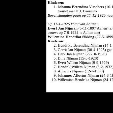
Kinderen:
Johanna Berendina Visschers (16-
trouwt met H.J. Beernink
Bovenstaanden gaan op 17-12-1925 na
Op 11-1-1926 komt van Aalten:
Evert Jan Nijman
(5-11-1897 Aalten) z.
trouwt op 7-9-1922 te Aalten met
Willemina Hendrika Sikking
(22-5-1899 
Kinderen:
Hendrika Berendina Nijman (14-1
Gerrit Jan Nijman (30-4-1925) gaa
Derk Jan Nijman (27-10-1926)
Dina Nijman (15-3-1928)
Evert Willem Nijman (9-9-1929)
Hendrik Willem Nijman (3-2-1932
Albertus Nijman (12-7-1933)
Johannes Albertus Nijman (24-8-1
Willemina Hendrika Nijman (24-1