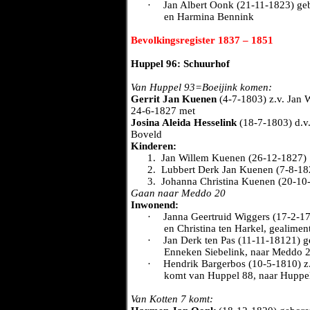
·
Jan Albert Oonk (21-11-1823) ge
en Harmina Bennink
Bevolkingsregister 1837 – 1851
Huppel 96: Schuurhof
Van Huppel 93=Boeijink komen:
Gerrit Jan Kuenen
(4-7-1803) z.v. Jan 
24-6-1827 met
Josina Aleida Hesselink
(18-7-1803) d.v.
Boveld
Kinderen:
1.
Jan Willem Kuenen (26-12-1827)
2.
Lubbert Derk Jan Kuenen (7-8-18
3.
Johanna Christina Kuenen (20-10
Gaan naar Meddo 20
Inwonend:
·
Janna Geertruid Wiggers (17-2-1
en Christina ten Harkel, gealime
·
Jan Derk ten Pas (11-11-18121) g
Enneken Siebelink, naar Meddo 
·
Hendrik Bargerbos (10-5-1810) z.
komt van Huppel 88, naar Huppe
Van Kotten 7 komt: