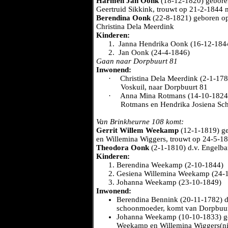
Harmen Jan Oonk
(18-12-1820) geboren
Geertruid Sikkink, trouwt op 21-2-1844 
Berendina Oonk
(22-8-1821) geboren op
Christina Dela Meerdink
Kinderen:
1.
Janna Hendrika Oonk (16-12-184
2.
Jan Oonk (24-4-1846)
Gaan naar Dorpbuurt 81
Inwonend:
·
Christina Dela Meerdink (2-1-17
Voskuil, naar Dorpbuurt 81
·
Anna Mina Rotmans (14-10-1824)
Rotmans en Hendrika Josiena Sc
Van Brinkheurne 108 komt:
Gerrit Willem Weekamp
(12-1-1819) ge
en Willemina Wiggers, trouwt op 24-5-1
Theodora Oonk
(2-1-1810) d.v. Engelb
Kinderen:
Berendina Weekamp (2-10-1844)
Gesiena Willemina Weekamp (24-
Johanna Weekamp (23-10-1849)
Inwonend:
Berendina Bennink (20-11-1782) d
schoonmoeder, komt van Dorpbuur
Johanna Weekamp (10-10-1833) geb
Weekamp en Willemina Wiggers(nij