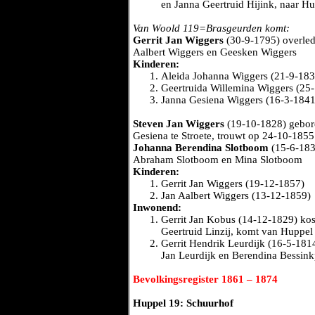
en Janna Geertruid Hijink, naar H
Van Woold 119=Brasgeurden komt:
Gerrit Jan Wiggers
(30-9-1795) overle
Aalbert Wiggers en Geesken Wiggers
Kinderen:
Aleida Johanna Wiggers (21-9-183
Geertruida Willemina Wiggers (25
Janna Gesiena Wiggers (16-3-1841
Steven Jan Wiggers
(19-10-1828) gebore
Gesiena te Stroete, trouwt op 24-10-185
Johanna Berendina Slotboom
(15-6-183
Abraham Slotboom en Mina Slotboom
Kinderen:
Gerrit Jan Wiggers (19-12-1857)
Jan Aalbert Wiggers (13-12-1859)
Inwonend:
Gerrit Jan Kobus (14-12-1829) kos
Geertruid Linzij, komt van Huppe
Gerrit Hendrik Leurdijk (16-5-181
Jan Leurdijk en Berendina Bessin
Bevolkingsregister 1861 – 1874
Huppel 19: Schuurhof