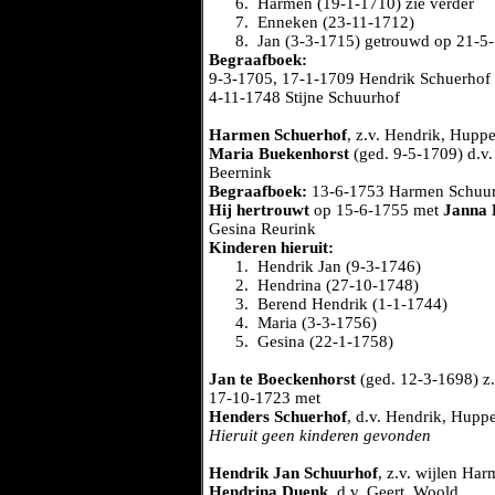
6.
Harmen (19-1-1710) zie verder
7.
Enneken (23-11-1712)
8.
Jan (3-3-1715) getrouwd op 21-5
Begraafboek:
9-3-1705, 17-1-1709 Hendrik Schuerhof
4-11-1748 Stijne Schuurhof
Harmen Schuerhof
, z.v. Hendrik, Hupp
Maria Buekenhorst
(ged. 9-5-1709) d.v.
Beernink
Begraafboek:
13-6-1753 Harmen Schuu
Hij hertrouwt
op 15-6-1755 met
Janna 
Gesina Reurink
Kinderen hieruit:
1.
Hendrik Jan (9-3-1746)
2.
Hendrina (27-10-1748)
3.
Berend Hendrik (1-1-1744)
4.
Maria (3-3-1756)
5.
Gesina (22-1-1758)
Jan te Boeckenhorst
(ged. 12-3-1698) z.
17-10-1723 met
Henders Schuerhof
, d.v. Hendrik, Huppe
Hieruit geen kinderen gevonden
Hendrik Jan Schuurhof
, z.v. wijlen Ha
Hendrina Duenk
, d.v. Geert, Woold