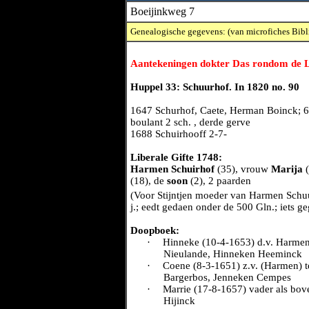
Boeijinkweg 7
Genealogische gegevens: (van microfiches Bibl
Aantekeningen dokter Das rondom de L
Huppel 33: Schuurhof. In 1820 no. 90
1647 Schurhof, Caete, Herman Boinck; 6-0-
boulant 2 sch. , derde gerve
1688 Schuirhooff 2-7-
Liberale Gifte 1748:
Harmen Schuirhof
(35), vrouw
Marija
(
(18), de
soon
(2), 2 paarden
(Voor Stijntjen moeder van Harmen Schuur
j.; eedt gedaen onder de 500 Gln.; iets g
Doopboek:
·
Hinneke (10-4-1653) d.v. Harmen 
Nieulande, Hinneken Heeminck
·
Coene (8-3-1651) z.v. (Harmen) te
Bargerbos, Jenneken Cempes
·
Marrie (17-8-1657) vader als bove
Hijinck