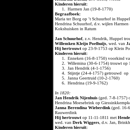
Kinderen hieruit:
1.
Harmen Jan (19-8-1770)
Begraafboek:
Maria ter Borg op ’t Schuurhof in Huppe
Hendrina Schuurhof, d.v. wijlen Harmen 
Kokshuisken in Ratum
Jan Schuurhof
, z.v. Hendrik, Huppel tr
Willemken Kleijn Poelhuijs
, wed. van
J
Hij hertrouwt
op 23-9-1753 op Klein P
Kinderen hieruit:
1.
Enneken (16-8-1750) voorkind van
2.
Willemina (30-6-1754) trouwt op
3.
Jan Hendrik (4-1-1756)
4.
Stijntje (24-4-1757) getrouwd op
5.
Janna Geertruid (10-2-1760)
6.
Hendrina (19-9-1762)
In 1820:
Jan Hendrik Nijenhuis
(ged. 7-8-1757) o
Hendrina Moesebrink op Giessinkkempke
Janna Berendina Wieberdink
(ged. 16-6
Rauwerdink
Hij hertrouwt
op 11-11-1811 met
Hende
wed. van
Derk Wiggers
, d.v. Jan, Brin
Kinderen hieruit: