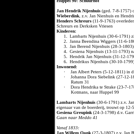
Huppel 90: Schuurhof
Jan Hendrik Nijenhuis
(ged. 7-8-1757) 
Wieberdink
, z.v. Jan Nienhuis en Hendr
Henders Schreurs
(11-9-1763) overlede
Schreurs en Derksken Vriesen
Kinderen:
1.
Lambarts Nijenhuis (30-6-1791) z
2.
Janna Beendina Wiggers (11-6-18
3.
Jan Berend Nijenhuis (28-3-1803
4.
Gesiena Nijenhuis (13-11-1793) 
5.
Hendrik Jan Nijenhuis (31-12-17
6.
Hendrikus Nijenhuis (30-10-1799
Inwonend:
·
Jan Albert Peters (5-12-1811) in d
·
Johanna Dora Siebelink (27-12-180
Ratum 31
·
Dora Hendrika te Strake (23-7-178
Kotmans, naar Huppel 99
Lambarts Nijenhuis
(30-6-1791) z.v. Ja
eigenaar van de boerderij, trouwt op 12
Gesiena Greupink
(24-3-1798) d.v. Gar
Gaan naar Meddo 41
Vanaf 1833:
Jan Willem Oonk
(27-3-1807) z.v. Jan 