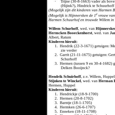
·
Trijne (30-8-1663) vader als bov
(Hijink?), Hindrick te Schuurhoff
(Mogelijk zijn dit kinderen van Harmen Bo
e
(Mogelijk is Hijnnersken de 1
vrouw van
Harmen Schuurhof en trouwde Willem in 
Willem Schurhoff
, wed. van
Hijnnerske
Hermcken Booeckenhorst
, wed. van
Ja
Albert, Ratum
Kinderen hieruit:
1.
Hendrik (22-3-1671) getuigen: M
zie verder
2.
Garrit (21-11-1675) getuigen: Ge
Schurhoff
3.
Hermen (tussen 9 en 30-4-1682) g
Delken Booijnck?
Hendrik Schuirhoff
, z.v. Willem, Huppe
Stijnken te Winckel
, wed. van
Herman 
Hermen, Huppel
Kinderen hieruit:
1.
Hendrickje (18-9-1700)
2.
Hermen (20-8-1702)
3.
Barntje (18-1-1705)
4.
Hermken (26-6-1707)
5.
Enneken (18-11-1708)