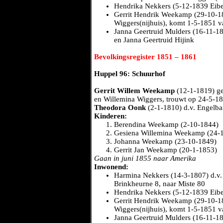
Hendrika Nekkers (5-12-1839 Eib
Gerrit Hendrik Weekamp (29-10-18
Wiggers(nijhuis), komt 1-5-1851 v
Janna Geertruid Mulders (16-11-1
en Janna Geertruid Hijink
Bevolkingsregister 1851 – 1861
Huppel 96: Schuurhof
Gerrit Willem Weekamp
(12-1-1819) ge
en Willemina Wiggers, trouwt op 24-5-1
Theodora Oonk
(2-1-1810) d.v. Engelb
Kinderen:
Berendina Weekamp (2-10-1844)
Gesiena Willemina Weekamp (24-
Johanna Weekamp (23-10-1849)
Gerrit Jan Weekamp (20-1-1853)
Gaan in juni 1855 naar Amerika
Inwonend:
Harmina Nekkers (14-3-1807) d.v
Brinkheurne 8, naar Miste 80
Hendrika Nekkers (5-12-1839 Eib
Gerrit Hendrik Weekamp (29-10-18
Wiggers(nijhuis), komt 1-5-1851 v
Janna Geertruid Mulders (16-11-1