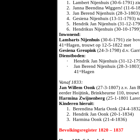
1.
Lambert Nijenhuis (30-6-1791) zi
2.
Janna Beendina Wiggers! (11-6-1
3.
Jan Berend Nijenhuis (28-3-1803) 
4.
Gesiena Nijenhuis (13-11-1793) 
5.
Hendrik Jan Nijenhuis (31-12-179
6.
Hendrikus Nijenhuis (30-10-1799
Inwonend:
Lambarts Nijenhuis
(30-6-1791) zie bov
41=Hagen, trouwt op 12-5-1822 met
Gesiena Greupink
(24-3-1798) d.v. Gar
Dienstboden:
·
Hendrik Jan Nijenhuis (31-12-1
·
Jan Berend Nijenhuis (28-3-1803
41=Hagen
Vanaf 1833:
Jan Willem Oonk
(27-3-1807) z.v. Jan 
eerder Hoijtink, Brinkheurne 110, trouw
Harmina Zwijnenberg
(25-1-1801 Laren
Kinderen hieruit:
1.
Berendina Maria Oonk (24-4-183
2.
Hendrik Jan Oonk (20-1-1834)
3.
Harmina Oonk (21-4-1836)
Bevolkingsregister 1820 – 1837