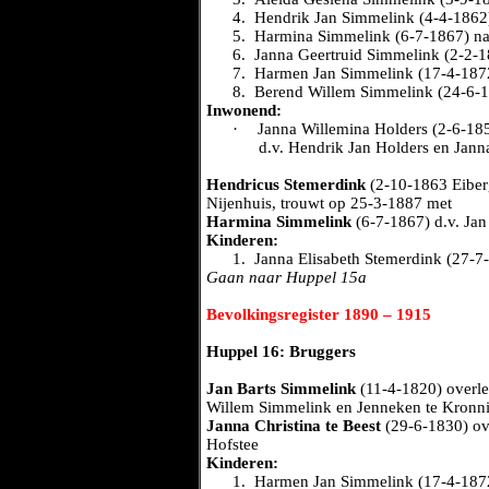
4.
Hendrik Jan Simmelink (4-4-1862)
5.
Harmina Simmelink (6-7-1867) naa
6.
Janna Geertruid Simmelink (2-2-
7.
Harmen Jan Simmelink (17-4-187
8.
Berend Willem Simmelink (24-6-1
Inwonend:
·
Janna Willemina Holders (2-6-185
d.v. Hendrik Jan Holders en Jan
Hendricus Stemerdink
(2-10-1863 Eiberg
Nijenhuis, trouwt op 25-3-1887 met
Harmina Simmelink
(6-7-1867) d.v. Jan
Kinderen:
1.
Janna Elisabeth Stemerdink (27-7
Gaan naar Huppel 15a
Bevolkingsregister 1890 – 1915
Huppel 16: Bruggers
Jan Barts Simmelink
(11-4-1820) overl
Willem Simmelink en Jenneken te Kronni
Janna Christina te Beest
(29-6-1830) ove
Hofstee
Kinderen:
1.
Harmen Jan Simmelink (17-4-187