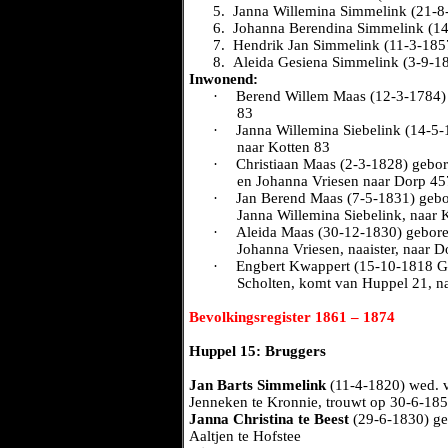
5.
Janna Willemina Simmelink (21-8
6.
Johanna Berendina Simmelink (1
7.
Hendrik Jan Simmelink (11-3-185
8.
Aleida Gesiena Simmelink (3-9-1
Inwonend:
·
Berend Willem Maas (12-3-1784) z
83
·
Janna Willemina Siebelink (14-5-1
naar Kotten 83
·
Christiaan Maas (2-3-1828) gebor
en Johanna Vriesen naar Dorp 45
·
Jan Berend Maas (7-5-1831) gebo
Janna Willemina Siebelink, naar 
·
Aleida Maas (30-12-1830) gebore
Johanna Vriesen, naaister, naar 
·
Engbert Kwappert (15-10-1818 Gee
Scholten, komt van Huppel 21, n
Bevolkingsregister 1861 – 1874
Huppel 15: Bruggers
Jan Barts Simmelink
(11-4-1820) wed.
Jenneken te Kronnie, trouwt op 30-6-18
Janna Christina te Beest
(29-6-1830) geb
Aaltjen te Hofstee