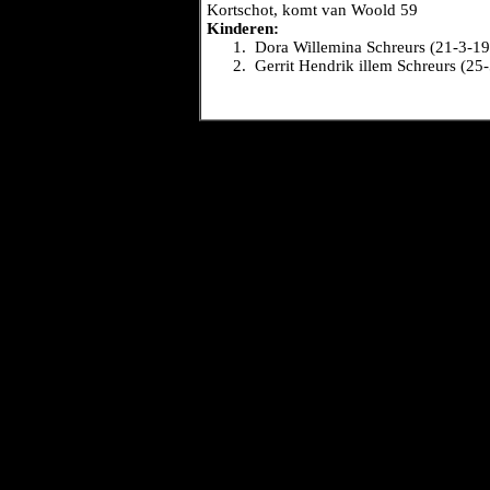
Kortschot, komt van Woold 59
Kinderen:
1.
Dora Willemina Schreurs (21-3-1
2.
Gerrit Hendrik illem Schreurs (25