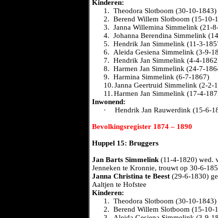
Kinderen:
1.
Theodora Slotboom (30-10-1843) 
2.
Berend Willem Slotboom (15-10-18
3.
Janna Willemina Simmelink (21-8
4.
Johanna Berendina Simmelink (14
5.
Hendrik Jan Simmelink (11-3-185
6.
Aleida Gesiena Simmelink (3-9-1
7.
Hendrik Jan Simmelink (4-4-1862
8.
Harmen Jan Simmelink (24-7-186
9.
Harmina Simmelink (6-7-1867)
10.
Janna Geertruid Simmelink (2-2-
11.
Harmen Jan Simmelink (17-4-187
Inwonend:
·
Hendrik Jan Rauwerdink (15-6-18
Bevolkingsregister 1874 – 1890
Huppel 15: Bruggers
Jan Barts Simmelink
(11-4-1820) wed.
Jenneken te Kronnie, trouwt op 30-6-18
Janna Christina te Beest
(29-6-1830) geb
Aaltjen te Hofstee
Kinderen:
1.
Theodora Slotboom (30-10-1843) s
2.
Berend Willem Slotboom (15-10-18
3.
Aleida Gesiena Simmelink (3-9-1