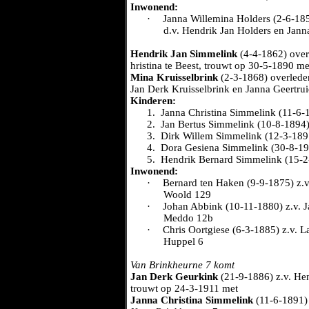
Inwonend:
·
Janna Willemina Holders (2-6-185
d.v. Hendrik Jan Holders en Jan
Hendrik Jan Simmelink
(4-4-1862) over
hristina te Beest, trouwt op 30-5-1890 me
Mina Kruisselbrink
(2-3-1868) overleden
Jan Derk Kruisselbrink en Janna Geertru
Kinderen:
1.
Janna Christina Simmelink (11-6-18
2.
Jan Bertus Simmelink (10-8-1894
3.
Dirk Willem Simmelink (12-3-18
4.
Dora Gesiena Simmelink (30-8-190
5.
Hendrik Bernard Simmelink (15-2
Inwonend:
·
Bernard ten Haken (9-9-1875) z.v
Woold 129
·
Johan Abbink (10-11-1880) z.v. 
Meddo 12b
·
Chris Oortgiese (6-3-1885) z.v. 
Huppel 6
Van Brinkheurne 7 komt
Jan Derk Geurkink
(21-9-1886) z.v. He
trouwt op 24-3-1911 met
Janna Christina Simmelink
(11-6-1891) 