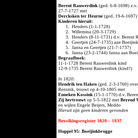
Berent Rauwerdink
(ged. 6-8-1698) z.v.
27-7-1727 met
Dercksken ter Heurne
(ged. 19-6-1697) 
Kinderen hieruit:
1.
Henders (1-1-1728)
2.
Willemina (20-3-1729)
3.
Henders (8-11-1731) d.v. Berent 
4.
Geertjen (24-7-1735) aan Boeijin
5.
Janna en Geertjen (21-7-1737)
6.
Janna (23-2-1744) Janna aan Boe
Begraafboek:
11-1-1728 Berent Rauwerdink kind
12-9-1735 Berent Rauwerdink (kind?)
In 1820:
Hendrik ten Haken
(ged. 2-3-1760) over
Rensink, trouwt op 4-10-1805 met
Enneken Kossink
(15-1-1770) d.v. Bere
Zij hertrouwt
op 5-5-1822 met
Berend W
en wijlen Engele Beijers, Meddo
Hieruit zijn geen kinderen gevonden
Bevolkingsregister 1820 – 1837
Huppel 95: Boeijinkbrugge