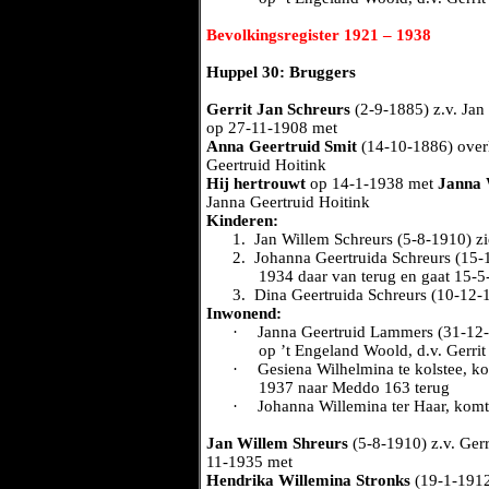
Bevolkingsregister 1921 – 1938
Huppel 30: Bruggers
Gerrit Jan Schreurs
(2-9-1885) z.v. Jan
op 27-11-1908 met
Anna Geertruid Smit
(14-10-1886) overl
Geertruid Hoitink
Hij hertrouwt
op 14-1-1938 met
Janna 
Janna Geertruid Hoitink
Kinderen:
1.
Jan Willem Schreurs (5-8-1910) zi
2.
Johanna Geertruida Schreurs (15-
1934 daar van terug en gaat 15-5
3.
Dina Geertruida Schreurs (10-12-
Inwonend:
·
Janna Geertruid Lammers (31-12-
op ’t Engeland Woold, d.v. Gerr
·
Gesiena Wilhelmina te kolstee, k
1937 naar Meddo 163 terug
·
Johanna Willemina ter Haar, komt
Jan Willem Shreurs
(5-8-1910) z.v. Gerr
11-1935 met
Hendrika Willemina Stronks
(19-1-1912