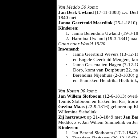
Van Meddo 50 komt:
Jan Derk Uwland
(17-11-1808) z.v. Der
1840 met
Janna Geertruid Meerdink
(25-1-1810)
Kinderen:
1.
Janna Berendina Uwland (19-3-1
2.
Harmina Uwland (19-3-1841) naa
Gaan naar Woold 19/20
Inwonend:
·
Janna Geertruid Wevers (13-12-1
en Engele Geertruid Mengers, ko
·
Janna Gesiena ten Hagen (7-12-18
Dorp, komt van Dorpbuurt 22, na
·
Berendina Nijenhuis (2-3-1830) g
en Teunisken Hendrika Hietbrink
Van Kotten 90 komt:
Jan Willem Slotboom
(12-6-1813) overl
Teunis Slotboom en Elsken ten Pas, trou
Gezina Maas
(22-9-1816) geboren op Kl
Willemina Siebelink
Zij hertrouwt
op 21-3-1849 met
Jan Ba
Meddo, z.v. Jan Willem Simmelink en Je
Kinderen:
1.
Jan Berend Slotboom (17-2-1842)