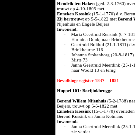
Hendrik ten Haken
(ged. 2-3-1760) over
trouwt op 4-10-1805 met
Enneken Kossink
(15-1-1770) d.v. Bere
Zij hertrouwt
op 5-5-1822 met
Berend W
Nijenhuis en Engele Beijers
Inwonend:
·
Maria Geertruid Rensink (6-7-181
Harmina Oonk, naar Brinkheurne
·
Geertruid Bolthof (21-1-1811) d.
Brinkheurne 116
·
Johanna Stoltenborg (20-8-1817) 
Miste 73
·
Janna Geertruid Meerdink (25-1-
naar Woold 13 en terug
Bevolkingsregister 1837 – 1851
Huppel 101: Boeijinkbrugge
Berend Willem Nijenhuis
(5-2-1788) naa
Beijers, trouwt op 5-5-1822 met
Enneken Kossink
(15-1-1770) overleden
Berend Kossink en Janna Kotmans
Inwonend:
·
Janna Geertruid Meerdink (25-1-
zie verder