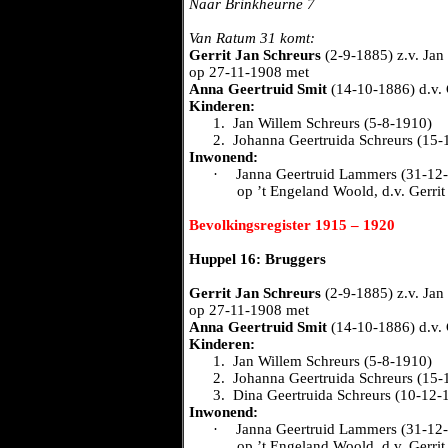
Naar Brinkheurne 7
Van Ratum 31 komt:
Gerrit Jan Schreurs
(2-9-1885) z.v. Jan
op 27-11-1908 met
Anna Geertruid Smit
(14-10-1886) d.v. 
Kinderen:
1.
Jan Willem Schreurs (5-8-1910)
2.
Johanna Geertruida Schreurs (15-
Inwonend:
·
Janna Geertruid Lammers (31-12-
op ’t Engeland Woold, d.v. Gerr
Bevolkingsregister 1915 – 1920
Huppel 16: Bruggers
Gerrit Jan Schreurs
(2-9-1885) z.v. Jan
op 27-11-1908 met
Anna Geertruid Smit
(14-10-1886) d.v. 
Kinderen:
1.
Jan Willem Schreurs (5-8-1910)
2.
Johanna Geertruida Schreurs (15-
3.
Dina Geertruida Schreurs (10-12-
Inwonend:
·
Janna Geertruid Lammers (31-12-
op ’t Engeland Woold, d.v. Gerr