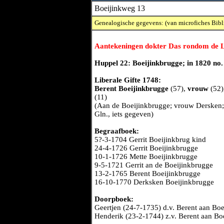
Boeijinkweg 13
Genealogische gegevens: (van microfiches Bibl
Aantekeningen dokter Das rondom de L
Huppel 22: Boeijinkbrugge; in 1820 no.
Liberale Gifte 1748:
Berent Boeijinkbrugge
(57),
vrouw
(52)
(11)
(Aan de Boeijinkbrugge; vrouw Dersken; 
Gln., iets gegeven)
Begraafboek:
5?-3-1704 Gerrit Boeijinkbrug kind
24-4-1726 Gerrit Boeijinkbrugge
10-1-1726 Mette Boeijinkbrugge
9-5-1721 Gerrit an de Boeijinkbrugge
13-2-1765 Berent Boeijinkbrugge
16-10-1770 Derksken Boeijinkbrugge
Doorpboek:
Geertjen (24-7-1735) d.v. Berent aan Bo
Henderik (23-2-1744) z.v. Berent aan Bo