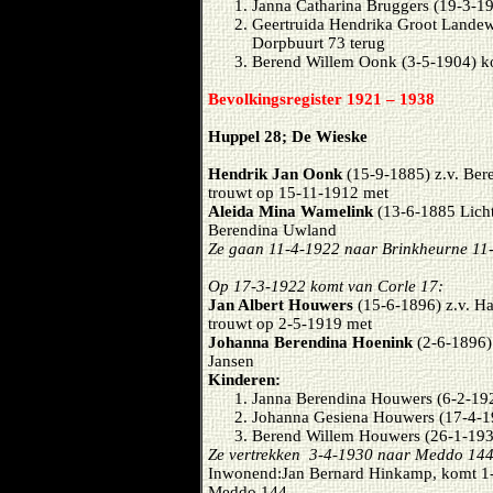
Janna Catharina Bruggers (19-3-1
Geertruida Hendrika Groot Landew
Dorpbuurt 73 terug
Berend Willem Oonk (3-5-1904) k
Bevolkingsregister 1921 – 1938
Huppel 28; De Wieske
Hendrik Jan Oonk
(15-9-1885) z.v. Ber
trouwt op 15-11-1912 met
Aleida Mina Wamelink
(13-6-1885 Licht
Berendina Uwland
Ze gaan 11-4-1922 naar Brinkheurne 11-
Op 17-3-1922 komt van Corle 17:
Jan Albert Houwers
(15-6-1896) z.v. H
trouwt op 2-5-1919 met
Johanna Berendina Hoenink
(2-6-1896)
Jansen
Kinderen:
Janna Berendina Houwers (6-2-19
Johanna Gesiena Houwers (17-4-1
Berend Willem Houwers (26-1-193
Ze vertrekken 3-4-1930 naar Meddo 14
Inwonend:Jan Bernard Hinkamp, komt 1-
Meddo 144