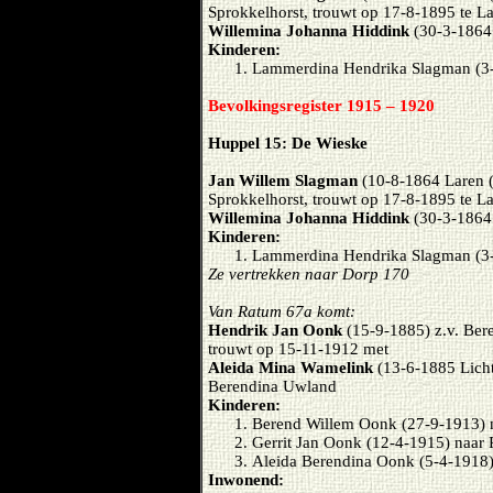
Sprokkelhorst, trouwt op 17-8-1895 te L
Willemina Johanna Hiddink
(30-3-1864 
Kinderen:
Lammerdina Hendrika Slagman (3-
Bevolkingsregister 1915 – 1920
Huppel 15: De Wieske
Jan Willem Slagman
(10-8-1864 Laren (
Sprokkelhorst, trouwt op 17-8-1895 te L
Willemina Johanna Hiddink
(30-3-1864 
Kinderen:
Lammerdina Hendrika Slagman (3-
Ze vertrekken naar Dorp 170
Van Ratum 67a komt:
Hendrik Jan Oonk
(15-9-1885) z.v. Ber
trouwt op 15-11-1912 met
Aleida Mina Wamelink
(13-6-1885 Licht
Berendina Uwland
Kinderen:
Berend Willem Oonk (27-9-1913) 
Gerrit Jan Oonk (12-4-1915) naar
Aleida Berendina Oonk (5-4-1918)
Inwonend: