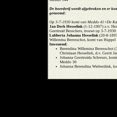
De boerderij wordt afgebroken en er ko
genoemd:
Op 3-7-1930 komt van Meddo 41=De Ka
Jan Derk Hesselink
(1-12-1907) z.v. He
Geertruid Besschers, trouwt op 3-7-1930
Lubberta Johanna Hesselink
(20-8-1897
Willemina Berenschot, komt van Huppel
Inwonend:
Berendina Willemina Berenschot (
Christiaan Hesselink, d.v. Gerrit 
Johanna Geertruida Schreurs, kom
Meddo 30
Johanna Berendina Wieberdink, k