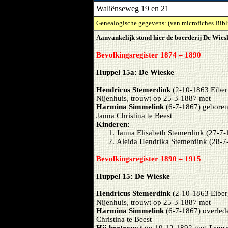
Waliënseweg 19 en 21
Genealogische gegevens: (van microfiches Bibl
Aanvankelijk stond hier de boerderij De Wies
Bevolkingsregister 1874 – 1890
Huppel 15a: De Wieske
Hendricus Stemerdink
(2-10-1863 Eiberg
Nijenhuis, trouwt op 25-3-1887 met
Harmina Simmelink
(6-7-1867) geboren
Janna Christina te Beest
Kinderen:
Janna Elisabeth Stemerdink (27-7-
Aleida Hendrika Stemerdink (28-7
Bevolkingsregister 1890 – 1915
Huppel 15: De Wieske
Hendricus Stemerdink
(2-10-1863 Eiberg
Nijenhuis, trouwt op 25-3-1887 met
Harmina Simmelink
(6-7-1867) overlede
Christina te Beest