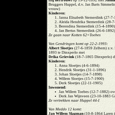
Hij hertrouwt
op 19-12-1892 met
Janna
Bruggers Huppel, d.v. Jan Barts Simmelink
vrouw)
Kinderen:
Janna Elisabeth Stemerdink (27-7-
Aleida Hendrika Stemerdink (28-7
Berendina Stemerdink (15-4-1890)
Jan Bertus Stemerdink (26-6-1892
Ze gaan naar Kotten 62=Toebes
Van Gendringen komt op 22-2-1993:
Albert Sloetjes
(27-6-1859 Zelhem) z.v. H
1893 te Dinxperlo met
Drika Grievink
(18-7-1865 Dinxperlo) d.
Kinderen:
Anna Sloetjes (4-6-1894)
Hendrik Sloetjes (31-1-1896)
Johan Sloetjes (14-7-1898)
Willem Sloetjes (15-7-1900)
Derk Sloetjes (22-11-1905)
Inwonend:
Jan Willem Toebes (12-7-1882) ov
Derk Jan Wijnveen (23-10-1883 Gr
Ze vertrekken naar Huppel 44-I
Van Meddo 12 komt:
Jan Willem Slagman
(10-8-1864 Laren (