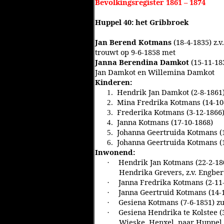
Bevolkingsregister 1861 – 1874
Huppel 40: het Gribbroek
Jan Berend Kotmans
(18-4-1835) z.
trouwt op 9-6-1858 met
Janna Berendina Damkot
(15-11-18
Jan Damkot en Willemina Damkot
Kinderen:
Hendrik Jan Damkot (2-8-1861)
1.
Mina Fredrika Kotmans (14-10
2.
Frederika Kotmans (3-12-1866
3.
Janna Kotmans (17-10-1868)
4.
Johanna Geertruida Kotmans (1
5.
Johanna Geertruida Kotmans (1
6.
Inwonend:
Hendrik Jan Kotmans (22-2-18
·
Hendrika Grevers, z.v. Engbe
Janna Fredrika Kotmans (2-11-
·
Janna Geertruid Kotmans (14-1
·
Gesiena Kotmans (7-6-1851) zu
·
Gesiena Hendrika te Kolstee (3
·
Wieske, Henxel, naar Huppel