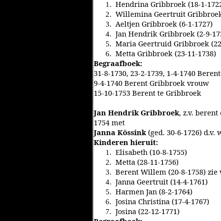
Hendrina Gribbroek (18-1-172
1.
Willemina Geertruit Gribbroek
2.
Aeltjen Gribbroek (6-1-1727)
3.
Jan Hendrik Gribbroek (2-9-17
4.
Maria Geertruid Gribbroek (22
5.
Metta Gribbroek (23-11-1738)
6.
Begraafboek:
31-8-1730, 23-2-1739, 1-4-1740 Beren
9-4-1740 Berent Gribbroek vrouw
15-10-1753 Berent te Gribbroek
Jan Hendrik Gribbroek
, z.v. beren
1754 met
Janna Kössink
(ged. 30-6-1726) d.v.
Kinderen hieruit:
Elisabeth (10-8-1755)
1.
Metta (28-11-1756)
2.
Berent Willem (20-8-1758) zie
3.
Janna Geertruit (14-4-1761)
4.
Harmen Jan (8-2-1764)
5.
Josina Christina (17-4-1767)
6.
Josina (22-12-1771)
7.