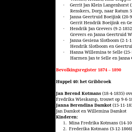
Gerrit Jan Klein Langenhorst (
·
Renskers, Dorp, naar Ratum 5
Janna Geertruid Boeijink (20-
·
Gerrit Hendrik Boeijink en G
Hendrik Jan Grevers (9-2-1852
·
Grevers en Janna Geertruid W
Janna Gesiena Slotboom (2-1-1
·
Hendrik Slotboom en Geertrui
Hanna Willemina te Selle (25-
·
Harmen Jan te Selle en Janna 
Bevolkingsregister 1874 – 1890
Huppel 40: het Gribbroek
Jan Berend Kotmans
(18-4-1835) ov
Fredrika Wieskamp, trouwt op 9-6-1
Janna Berendina Damkot
(15-11-18
Jan Damkot en Willemina Damkot
Kinderen:
Mina Fredrika Kotmans (14-10
1.
Frederika Kotmans (3-12-1866
2.