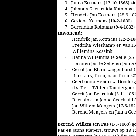
Janna Kotmans (17-10-1868) zi
3.
Johanna Geertruida Kotmans (1
4.
Hendrik Jan Kotmans (28-9-18
5.
Gesiena Kotmans (10-2-1880)
6.
Berendina Kotmans (9-4-1882)
7.
Inwonend:
Hendrik Jan Kotmans (22-2-180
·
Fredrika Wieskamp en van Hen
Willemina Kossink
Hanna Willemina te Selle (25-
·
Harmen Jan te Selle en Janna 
Gerrit Jan Klein Langenhorst (
·
Renskers, Dorp, naar Dorp 22
Geertruida Hendrika Dondergo
·
d.v. Derk Willem Dondergoor
Gerrit Jan Beernink (3-11-18
·
Beernink en Janna Geertruid S
Jan Willem Mengers (17-6-1820
·
Berend Mengers en Janna Gee
Berend Willem ten Pas
(1-5-1863) g
Pas en Janna Piepers, trouwt op 18-1