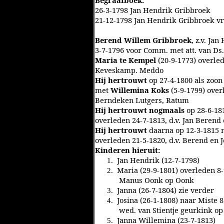
Begraafboek:
26-3-1798 Jan Hendrik Gribbroek
21-12-1798 Jan Hendrik Gribbroek v
Berend Willem Gribbroek
, z.v. Ja
3-7-1796 voor Comm. met att. van Ds.
Maria te Kempel
(20-9-1773) overled
Keveskamp. Meddo
Hij hertrouwt
op 27-4-1800 als zoon
met
Willemina Koks
(5-9-1799) over
Berndeken Lutgers, Ratum
Hij hertrouwt nogmaals
op 28-6-18
overleden 24-7-1813, d.v. Jan Beren
Hij hertrouwt
daarna op 12-3-1815
overleden 21-5-1820, d.v. Berend en 
Kinderen hieruit:
Jan Hendrik (12-7-1798)
1.
Maria (29-9-1801) overleden 8-
2.
Manus Oonk op Oonk
Janna (26-7-1804) zie verder
3.
Josina (26-1-1808) naar Miste 
4.
wed. van Stientje geurkink op
Janna Willemina (23-7-1813)
5.