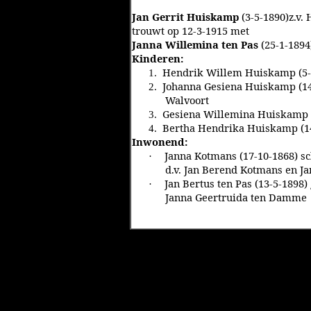
Jan Gerrit Huiskamp
(3-5-1890)z.v.
trouwt op 12-3-1915 met
Janna Willemina ten Pas
(25-1-1894
Kinderen:
Hendrik Willem Huiskamp (5-
1.
Johanna Gesiena Huiskamp (14
2.
Walvoort
Gesiena Willemina Huiskamp (
3.
Bertha Hendrika Huiskamp (14
4.
Inwonend:
Janna Kotmans (17-10-1868) s
·
d.v. Jan Berend Kotmans en 
Jan Bertus ten Pas (13-5-1898
·
Janna Geertruida ten Damme