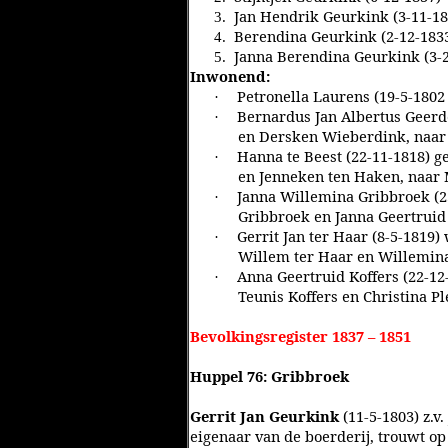
Jan Hendrik Geurkink (3-11-18
3.
Berendina Geurkink (2-12-1833
4.
Janna Berendina Geurkink (3-2
5.
Inwonend:
Petronella Laurens (19-5-180
·
Bernardus Jan Albertus Geerde
·
en Dersken Wieberdink, naar
Hanna te Beest (22-11-1818) ge
·
en Jenneken ten Haken, naar 
Janna Willemina Gribbroek (23
·
Gribbroek en Janna Geertruid
Gerrit Jan ter Haar (8-5-1819)
·
Willem ter Haar en Willemin
Anna Geertruid Koffers (22-12
·
Teunis Koffers en Christina P
Bevolkingsregister 1837 – 1851
Huppel 76: Gribbroek
Gerrit Jan Geurkink
(11-5-1803) z.v
eigenaar van de boerderij, trouwt op