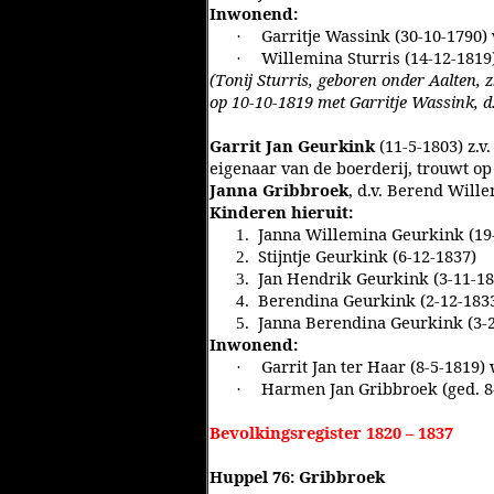
Inwonend:
Garritje Wassink (30-10-1790) 
·
Willemina Sturris (14-12-1819
·
(Tonij Sturris, geboren onder Aalten, z
op 10-10-1819 met Garritje Wassink, d
Garrit Jan Geurkink
(11-5-1803) z.v
eigenaar van de boerderij, trouwt op
Janna Gribbroek
, d.v. Berend Will
Kinderen hieruit:
Janna Willemina Geurkink (19
1.
Stijntje Geurkink (6-12-1837)
2.
Jan Hendrik Geurkink (3-11-18
3.
Berendina Geurkink (2-12-1833
4.
Janna Berendina Geurkink (3-2
5.
Inwonend:
Garrit Jan ter Haar (8-5-1819)
·
Harmen Jan Gribbroek (ged. 8-
·
Bevolkingsregister 1820 – 1837
Huppel 76: Gribbroek