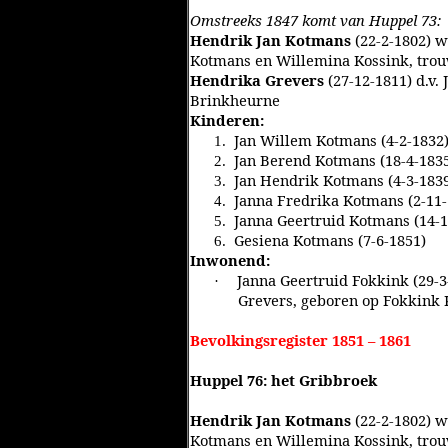
Omstreeks 1847 komt van Huppel 73:
Hendrik Jan Kotmans
(22-2-1802) 
Kotmans en Willemina Kossink, trou
Hendrika Grevers
(27-12-1811) d.v.
Brinkheurne
Kinderen:
Jan Willem Kotmans (4-2-1832
1.
Jan Berend Kotmans (18-4-183
2.
Jan Hendrik Kotmans (4-3-183
3.
Janna Fredrika Kotmans (2-11-
4.
Janna Geertruid Kotmans (14-1
5.
Gesiena Kotmans (7-6-1851)
6.
Inwonend:
Janna Geertruid Fokkink (29-3
·
Grevers, geboren op Fokkink K
Bevolkingsregister 1851 – 1861
Huppel 76: het Gribbroek
Hendrik Jan Kotmans
(22-2-1802) 
Kotmans en Willemina Kossink, trou