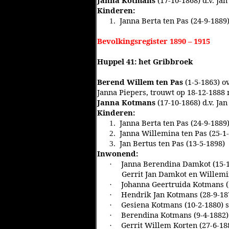
Janna Kotmans
(17-10-1868) d.v. J
Kinderen:
Janna Berta ten Pas (24-9-1889
1.
Bevolkingsregister 1890 – 1915
Huppel 41: het Gribbroek
Berend Willem ten Pas
(1-5-1863) ov
Janna Piepers, trouwt op 18-12-1888
Janna Kotmans
(17-10-1868) d.v. J
Kinderen:
Janna Berta ten Pas (24-9-1889
1.
Janna Willemina ten Pas (25-1
2.
Jan Bertus ten Pas (13-5-1898)
3.
Inwonend:
Janna Berendina Damkot (15-11
·
Gerrit Jan Damkot en Willem
Johanna Geertruida Kotmans (
·
Hendrik Jan Kotmans (28-9-18
·
Gesiena Kotmans (10-2-1880) s
·
Berendina Kotmans (9-4-1882)
·
Gerrit Willem Korten (27-6-18
·