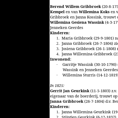
Berend Willem Gribbroek
(20-8-17
Kempel
en van
Willemina Koks
en 
Gribbroek en Janna Kossink, trouwt 
Willemina Gesiena Wassink
(4-3-17
Jenneken Geerdes
Kinderen:
Maria Gribbroek (29-9-1801) n
1.
Janna Gribbroek (26-7-1804) zi
2.
Josiena Gribbroek (26-1-1808) 
3.
Janna Willemina Gribbroek (23
4.
Inwonend:
Garritje Wassink (30-10-1790) 
·
Wassink en Jenneken Geerdes
Willemina Sturris (14-12-1819
·
In 1825:
Gerrit Jan Geurkink
(11-5-1803) z.v
eigenaar van de boerderij, trouwt op
Janna Gribbroek
(26-7-1804) d.v. 
Kinderen:
Janna Willemina Geurkink (19
1.
Stijntjen Geurkink (6-12-1837)
2.