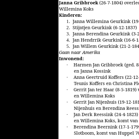
Janna Gribbroek
(26-7-1804) overl
Willemina Koks
Kinderen:
Janna Willemina Geurkink (19
1.
Stijntjen Geurkink (6-12-1837)
2.
Janna Berendina Geurkink (3-2
3.
Jan Hendrrik Geurkink (16-6-1
4.
Jan Willem Geurkink (21-2-184
5.
Gaan naar Amerika
Inwonend:
Harmen Jan Gribbroek (ged. 8-
·
en Janna Kossink
Anna Geertruid Koffers (22-12
·
Teunis Koffers en Christina P
Gerrit Jan ter Haar (8-5-1819)
·
en Willemina Koks
Gerrit Jan Nijenhuis (19-12-18
·
Nijenhuis en Berendina Reess
Jan Derk Reessink (24-4-1823)
·
en Willemina Koks, komt van 
Berendina Beernink (17-1-1799
·
Slotboom, komt van Huppel 70