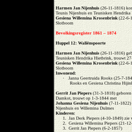
Harmen Jan Nijenhuis
(26-11-1816) kom
Teunis Nijenhuis en Teunisken Hendrika 
Gesiena Willemina Krosenbrink
(22-6-1
Slotboom
Bevolkingsregister 1861 – 1874
Huppel 12: Waliënspoorte
Harmen Jan Nijenhuis
(26-11-1816) geb
Teunisken Hendrika Hietbrink, trouwt 2
Gesiena Willemina Krosenbrink
(22-6-1
Slotboom
Inwonend:
·
Janna Geertruida Rooks (25-7-184
Rooks en Gesiena Christina Hijin
Gerrit Jan Piepers
(31-3-1818) geboren 
Damkot, trouwt op 1-3-1844 met
Johanna Gesiena Nijenhuis
(7-11-1822) 
Nijenhuis en Willemina Dulmes
Kinderen:
1.
Jan Derk Piepers (4-10-1849) zie 
2.
Gesiena Willemina Piepers (21-1
3.
Gerrit Jan Piepers (6-2-1857)