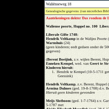
Waliënseweg 18
Genealogische gegevens: (van microfiches Bibl
Aantekeningen dokter Das rondom de L
Waliense poorte, Huppel no. 100 Libera
Liberale Gifte 1748:
Hendrik Veltkamp
in de Walijns Poorte 
Warnshuis
(24)
(geen kinderen; eedt gedaen onder de 500
gegeven)
(
Berent Boeijink
, z.v. wijlen Berent, H
Enneken Kempel
, wed. van
Geert te St
Kinderen hieruit:
1.
Hendrik te Kempel (10-5-1711 get
Geessink)
Hendrik Veltkamp
, z.v. Berent, Huppel
Armina Dulmes
(ged. 19-8-1708) d.v. B
Hieruit geen kinderen gevonden
Meijs Slotboom
(ged. 1-7-1764) z.v. Gar
5-1787 met