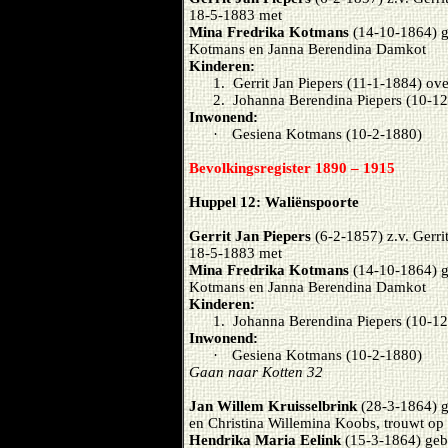
18-5-1883 met
Mina Fredrika Kotmans
(14-10-1864) g
Kotmans en Janna Berendina Damkot
Kinderen:
1.
Gerrit Jan Piepers (11-1-1884) ov
2.
Johanna Berendina Piepers (10-1
Inwonend:
·
Gesiena Kotmans (10-2-1880)
Bevolkingsregister 1890 – 1915
Huppel 12: Waliënspoorte
Gerrit Jan Piepers
(6-2-1857) z.v. Gerri
18-5-1883 met
Mina Fredrika Kotmans
(14-10-1864) g
Kotmans en Janna Berendina Damkot
Kinderen:
1.
Johanna Berendina Piepers (10-1
Inwonend:
·
Gesiena Kotmans (10-2-1880)
Gaan naar Kotten 32
Jan Willem Kruisselbrink
(28-3-1864) g
en Christina Willemina Koobs, trouwt o
Hendrika Maria Eelink
(15-3-1864) gebo