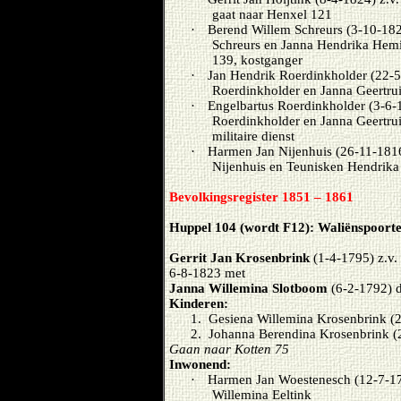
gaat naar Henxel 121
·
Berend Willem Schreurs (3-10-182
Schreurs en Janna Hendrika Hemi
139, kostganger
·
Jan Hendrik Roerdinkholder (22-5-
Roerdinkholder en Janna Geertru
·
Engelbartus Roerdinkholder (3-6-1
Roerdinkholder en Janna Geertru
militaire dienst
·
Harmen Jan Nijenhuis (26-11-1816
Nijenhuis en Teunisken Hendrika
Bevolkingsregister 1851 – 1861
Huppel 104 (wordt F12): Waliënspoort
Gerrit Jan Krosenbrink
(1-4-1795) z.v.
6-8-1823 met
Janna Willemina Slotboom
(6-2-1792) d
Kinderen:
1.
Gesiena Willemina Krosenbrink (2
2.
Johanna Berendina Krosenbrink 
Gaan naar Kotten 75
Inwonend:
·
Harmen Jan Woestenesch (12-7-17
Willemina Eeltink