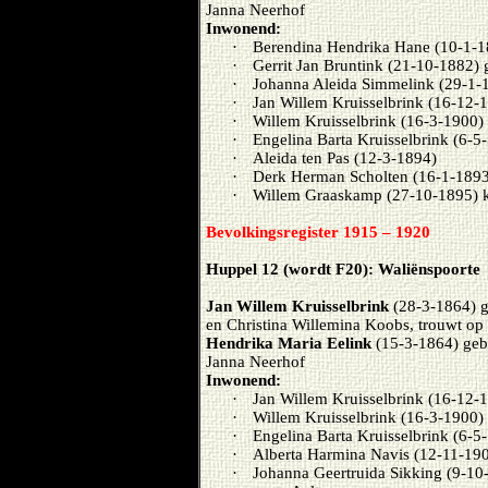
Janna Neerhof
Inwonend:
·
Berendina Hendrika Hane (10-1-1
·
Gerrit Jan Bruntink (21-10-1882) 
·
Johanna Aleida Simmelink (29-1-
·
Jan Willem Kruisselbrink (16-12-
·
Willem Kruisselbrink (16-3-1900)
·
Engelina Barta Kruisselbrink (6-5
·
Aleida ten Pas (12-3-1894)
·
Derk Herman Scholten (16-1-1893
·
Willem Graaskamp (27-10-1895) 
Bevolkingsregister 1915 – 1920
Huppel 12 (wordt F20): Waliënspoorte
Jan Willem Kruisselbrink
(28-3-1864) g
en Christina Willemina Koobs, trouwt o
Hendrika Maria Eelink
(15-3-1864) gebo
Janna Neerhof
Inwonend:
·
Jan Willem Kruisselbrink (16-12-
·
Willem Kruisselbrink (16-3-1900)
·
Engelina Barta Kruisselbrink (6-5
·
Alberta Harmina Navis (12-11-19
·
Johanna Geertruida Sikking (9-10