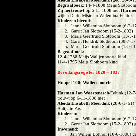
Aleida Elisabeth Meerdink
(ged. 28-6-17
Begraafboek
: 14-4-1808 Meijs Slotboo
Zij hertrouwt
op 6-11-1808 met
Harmen
wijlen Derk, Miste en Willemina Eeltink
Kinderen hieruit:
1.
Janna Willemina Slotboom (6-2-17
2.
Garrit Jan Slotboom (15-2-1802)
3.
Maria Geertruid Slotboom (13-5-
4.
Garrit Hendrik Slotboom (30-7-17
5.
Maria Geertruid Slotboom (13-6-
Begraafboek:
12-4-1788 Meijs Walijenpoorte kind
11-4-1795 Meijs Slotboom kind
Bevolkingsregister 1820 – 1837
Huppel 100: Walienspoorte
Harmen Jan Woestenesch
/Eeltink (12-
trouwt op 6-11-1808 met
Aleida Elisabeth Meerdink
(28-6-1761)
Aaltje te Pas
Kinderen:
1.
Janna Willemina Slotboom (6-2-17
2.
Gerrit Jan Slotboom (15-2-1802) 
Inwonend:
·
Jan Willem Bolthof (10-6-1808) g