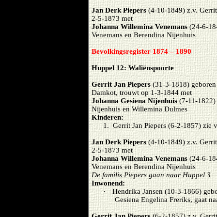
Jan Derk Piepers
(4-10-1849) z.v. Gerri
2-5-1873 met
Johanna Willemina Venemans
(24-6-184
Venemans en Berendina Nijenhuis
Bevolkingsregister 1874 – 1890
Huppel 12: Waliënspoorte
Gerrit Jan Piepers
(31-3-1818) geboren 
Damkot, trouwt op 1-3-1844 met
Johanna Gesiena Nijenhuis
(7-11-1822) 
Nijenhuis en Willemina Dulmes
Kinderen:
1.
Gerrit Jan Piepers (6-2-1857) zie 
Jan Derk Piepers
(4-10-1849) z.v. Gerri
2-5-1873 met
Johanna Willemina Venemans
(24-6-184
Venemans en Berendina Nijenhuis
De familis Piepers gaan naar Huppel 3
Inwonend:
·
Hendrika Jansen (10-3-1866) gebor
Gesiena Engelina Freriks, gaat na
Gerrit Jan Piepers
(6-2-1857) z.v. Gerri