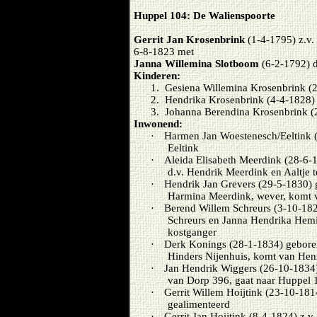
Huppel 104: De Walienspoorte
Gerrit Jan Krosenbrink
(1-4-1795) z.v.
6-8-1823 met
Janna Willemina Slotboom
(6-2-1792) d
Kinderen:
1.
Gesiena Willemina Krosenbrink (
2.
Hendrika Krosenbrink (4-4-1828)
3.
Johanna Berendina Krosenbrink (
Inwonend:
·
Harmen Jan Woestenesch/Eeltink 
Eeltink
·
Aleida Elisabeth Meerdink (28-6-
d.v. Hendrik Meerdink en Aaltje t
·
Hendrik Jan Grevers (29-5-1830) g
Harmina Meerdink, wever, komt v
·
Berend Willem Schreurs (3-10-182
Schreurs en Janna Hendrika Hemi
kostganger
·
Derk Konings (28-1-1834) gebore
Hinders Nijenhuis, komt van Hen
·
Jan Hendrik Wiggers (26-10-1834)
van Dorp 396, gaat naar Huppel 
·
Gerrit Willem Hoijtink (23-10-1814
gealimenteerd
·
Gerrit Jan Hoijtink (8-4-1824) z.v