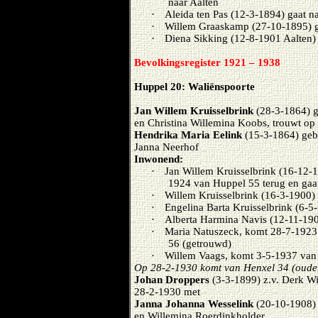
naar Aalten
·
Aleida ten Pas (12-3-1894) gaat 
·
Willem Graaskamp (27-10-1895) g
·
Diena Sikking (12-8-1901 Aalten)
Bevolkingsregister 1921 – 1938
Huppel 20: Waliënspoorte
Jan Willem Kruisselbrink
(28-3-1864) g
en Christina Willemina Koobs, trouwt o
Hendrika Maria Eelink
(15-3-1864) gebo
Janna Neerhof
Inwonend:
·
Jan Willem Kruisselbrink (16-12-
1924 van Huppel 55 terug en gaa
·
Willem Kruisselbrink (16-3-1900)
·
Engelina Barta Kruisselbrink (6-5
·
Alberta Harmina Navis (12-11-190
·
Maria Natuszeck, komt 28-7-1923
56 (getrouwd)
·
Willem Vaags, komt 3-5-1937 van
Op 28-2-1930 komt van Henxel 34 (oude
Johan Droppers
(3-3-1899) z.v. Derk W
28-2-1930 met
Janna Johanna Wesselink
(20-10-1908) 
en Willemina Roerdinkholder