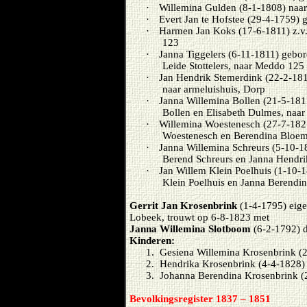
·
Willemina Gulden (8-1-1808) naa
·
Evert Jan te Hofstee (29-4-1759) 
·
Harmen Jan Koks (17-6-1811) z.v.
123
·
Janna Tiggelers (6-11-1811) gebor
Leide Stottelers, naar Meddo 125
·
Jan Hendrik Stemerdink (22-2-181
naar armeluishuis, Dorp
·
Janna Willemina Bollen (21-5-1815
Bollen en Elisabeth Dulmes, naa
·
Willemina Woestenesch (27-7-1821
Woestenesch en Berendina Bloem
·
Janna Willemina Schreurs (5-10-1
Berend Schreurs en Janna Hendr
·
Jan Willem Klein Poelhuis (1-10-
Klein Poelhuis en Janna Berendina
Gerrit Jan Krosenbrink
(1-4-1795) eigen
Lobeek, trouwt op 6-8-1823 met
Janna Willemina Slotboom
(6-2-1792) d
Kinderen:
1.
Gesiena Willemina Krosenbrink (
2.
Hendrika Krosenbrink (4-4-1828)
3.
Johanna Berendina Krosenbrink (
Bevolkingsregister 1837 – 1851