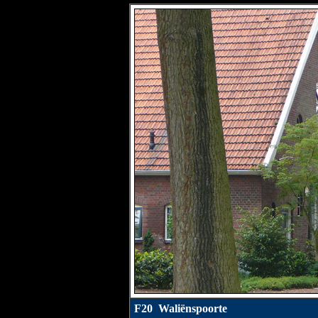
F20 Waliënspoorte