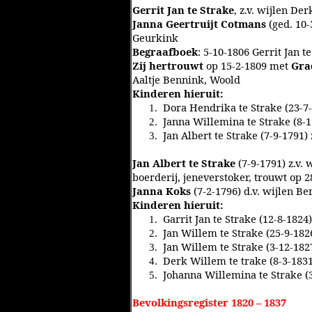
Gerrit Jan te Strake
, z.v. wijlen De
Janna Geertruijt Cotmans
(ged. 10-
Geurkink
Begraafboek
: 5-10-1806 Gerrit Jan 
Zij hertrouwt
op 15-2-1809 met
Gra
Aaltje Bennink, Woold
Kinderen hieruit:
Dora Hendrika te Strake (23-7
1.
Janna Willemina te Strake (8-
2.
Jan Albert te Strake (7-9-1791)
3.
Jan Albert te Strake
(7-9-1791) z.v. 
boerderij, jeneverstoker, trouwt op 
Janna Koks
(7-2-1796) d.v. wijlen 
Kinderen hieruit:
Garrit Jan te Strake (12-8-1824)
1.
Jan Willem te Strake (25-9-182
2.
Jan Willem te Strake (3-12-182
3.
Derk Willem te trake (8-3-1831
4.
Johanna Willemina te Strake (
5.
Bevolkingsregister 1820 – 1837