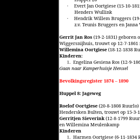
Evert Jan Oortgiese (15-10-181
·
Henders Wullink
Hendrik Willem Bruggers (19
·
z.v. Teunis Bruggers en Jann
Gerrit Jan Ros
(19-2-1831) geboren o
Wiggersnijhuis, trouwt op 12-7-1861
Willemina Oortgiese
(18-12-1838 Ruu
Kinderen:
Engelina Gesiena Ros (12-9-18
1.
Gaan naar Kamperhuisje Henxel
Bevolkingsregister 1874 – 1890
Huppel 8: Jageweg
Roelof Oortgiese
(20-8-1808 Ruurlo)
Hendersken Bulten, trouwt op 15-3-1
Gerritjen Sieverink
(12-8-1799 Ruur
en Willemina Meulenkamp
Kinderen
Harmen Oortgiese (6-11-1834 R
1.