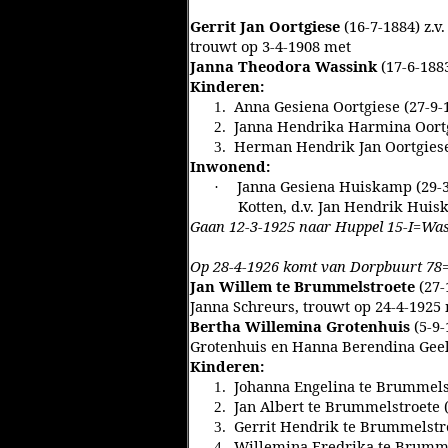
Gerrit Jan Oortgiese
(16-7-1884) z.
trouwt op 3-4-1908 met
Janna Theodora Wassink
(17-6-188
Kinderen:
Anna Gesiena Oortgiese (27-9-
1.
Janna Hendrika Harmina Oortg
2.
Herman Hendrik Jan Oortgiese
3.
Inwonend:
Janna Gesiena Huiskamp (29-3
·
Kotten, d.v. Jan Hendrik Huis
Gaan 12-3-1925 naar Huppel 15-I=Wa
Op 28-4-1926 komt van Dorpbuurt 78=
Jan Willem te Brummelstroete
(27-
Janna Schreurs, trouwt op 24-4-1925
Bertha Willemina Grotenhuis
(5-9-
Grotenhuis en Hanna Berendina Gee
Kinderen:
Johanna Engelina te Brummelst
1.
Jan Albert te Brummelstroete (
2.
Gerrit Hendrik te Brummelstro
3.
Willemina Fredrika te Brumme
4.