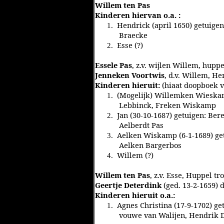
Willem ten Pas
Kinderen hiervan o.a. :
Hendrick (april 1650) getuige
1.
Braecke
Esse (?)
2.
Essele Pas
, z.v. wijlen Willem, hupp
Jenneken Voortwis
, d.v. Willem, He
Kinderen hieruit:
(hiaat doopboek va
(Mogelijk) Willemken Wieskamp
1.
Lebbinck, Freken Wiskamp
Jan (30-10-1687) getuigen: Be
2.
Aelberdt Pas
Aelken Wiskamp (6-1-1689) get
3.
Aelken Bargerbos
Willem (?)
4.
Willem ten Pas
, z.v. Esse, Huppel t
Geertje Deterdink
(ged. 13-2-1659) 
Kinderen hieruit o.a.:
Agnes Christina (17-9-1702) g
1.
vouwe van Walijen, Hendrik De