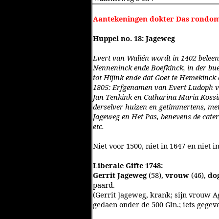
Aantekeningen dokter Das rondom 
Huppel no. 18: Jageweg
Evert van Waliën wordt in 1402 beleen
Nenneninck ende Boefkinck, in der bue
tot Hijink ende dat Goet te Hemekinck 
1805: Erfgenamen van Evert Ludoph 
Jan Tenkink en Catharina Maria Koss
derselver huizen en getimmertens, me
Jageweg en Het Pas, benevens de cater
etc.
Niet voor 1500, niet in 1647 en niet i
Liberale Gifte 1748:
Gerrit Jageweg
(58),
vrouw
(46),
do
paard.
(Gerrit Jageweg, krank; sijn vrouw Agn
gedaen onder de 500 Gln.; iets gegeve