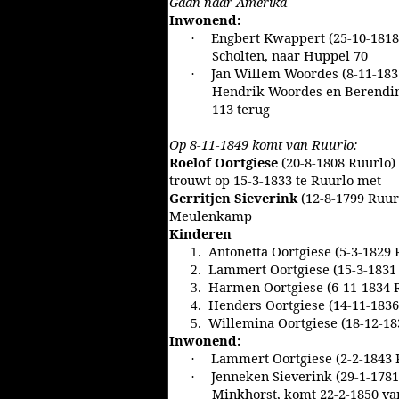
Gaan naar Amerika
Inwonend:
Engbert Kwappert (25-10-1818
·
Scholten, naar Huppel 70
Jan Willem Woordes (8-11-1835
·
Hendrik Woordes en Berendin
113 terug
Op 8-11-1849 komt van Ruurlo:
Roelof Oortgiese
(20-8-1808 Ruurlo)
trouwt op 15-3-1833 te Ruurlo met
Gerritjen Sieverink
(12-8-1799 Ruur
Meulenkamp
Kinderen
Antonetta Oortgiese (5-3-1829 
1.
Lammert Oortgiese (15-3-1831 
2.
Harmen Oortgiese (6-11-1834 
3.
Henders Oortgiese (14-11-1836
4.
Willemina Oortgiese (18-12-18
5.
Inwonend:
Lammert Oortgiese (2-2-1843 R
·
Jenneken Sieverink (29-1-178
·
Minkhorst, komt 22-2-1850 va