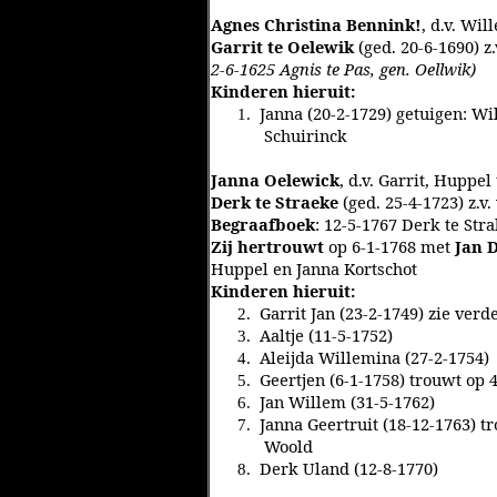
Agnes Christina Bennink!
, d.v. Wi
Garrit te Oelewik
(ged. 20-6-1690) z
2-6-1625 Agnis te Pas, gen. Oellwik)
Kinderen hieruit:
Janna (20-2-1729) getuigen: W
1.
Schuirinck
Janna Oelewick
, d.v. Garrit, Huppe
Derk te Straeke
(ged. 25-4-1723) z.v.
Begraafboek
: 12-5-1767 Derk te Str
Zij hertrouwt
op 6-1-1768 met
Jan 
Huppel en Janna Kortschot
Kinderen hieruit:
Garrit Jan (23-2-1749) zie verd
2.
Aaltje (11-5-1752)
3.
Aleijda Willemina (27-2-1754)
4.
Geertjen (6-1-1758) trouwt op
5.
Jan Willem (31-5-1762)
6.
Janna Geertruit (18-12-1763) t
7.
Woold
Derk Uland (12-8-1770)
8.