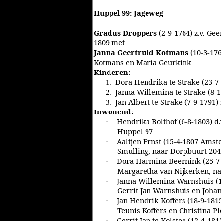
Huppel 99: Jageweg
Gradus Droppers
(2-9-1764) z.v. Ge
1809 met
Janna Geertruid Kotmans
(10-3-17
Kotmans en Maria Geurkink
Kinderen:
Dora Hendrika te Strake (23-7
1.
Janna Willemina te Strake (8-
2.
Jan Albert te Strake (7-9-1791)
3.
Inwonend:
Hendrika Bolthof (6-8-1803) d
·
Huppel 97
Aaltjen Ernst (15-4-1807 Amst
·
Smulling, naar Dorpbuurt 204
Dora Harmina Beernink (25-7-
·
Margaretha van Nijkerken, n
Janna Willemina Warnshuis (1
·
Gerrit Jan Warnshuis en Joha
Jan Hendrik Koffers (18-9-181
·
Teunis Koffers en Christina P
Gerrit Jan te Kolstee (12-4-18
·