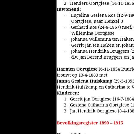
Henders Oortgiese (14-11-1836
2.
Inwonend:
Engelina Gesiena Ros (12-9-186
·
Oortgiese, naar Henxel 3
Gerhard Ros (24-8-1867) neef, 
·
Willemina Oortgiese
Johanna Willemina ten Haken (
·
Gerrit Jan ten Haken en Joha
Johanna Hendrika Bruggers (
·
d.v. Jan Berend Bruggers en J
Harmen Oortgiese
(6-11-1834 Ruurlo
trouwt op 13-4-1883 met
Janna Gesiena Huiskamp
(29-3-1853
Hendrik Huiskamp en Catharina te 
Kinderen:
Gerrit Jan Oortgiese (16-7-188
1.
Gesiena Catharina Oortgiese (
2.
Jan Hendrik Oortgiese (8-4-18
3.
Bevolkingsregister 1890 – 1915