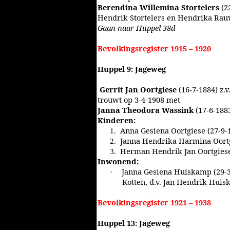
Berendina Willemina Stortelers
(2
Hendrik Stortelers en Hendrika Ra
Gaan naar Huppel 38d
Bevolkingsregister 1915 – 1920
Huppel 9: Jageweg
Gerrit Jan Oortgiese
(16-7-1884) z.
trouwt op 3-4-1908 met
Janna Theodora Wassink
(17-6-188
Kinderen:
Anna Gesiena Oortgiese (27-9-
1.
Janna Hendrika Harmina Oortg
2.
Herman Hendrik Jan Oortgiese
3.
Inwonend:
Janna Gesiena Huiskamp (29-3
·
Kotten, d.v. Jan Hendrik Huis
Bevolkingsregister 1921 – 1938
Huppel 13: Jageweg