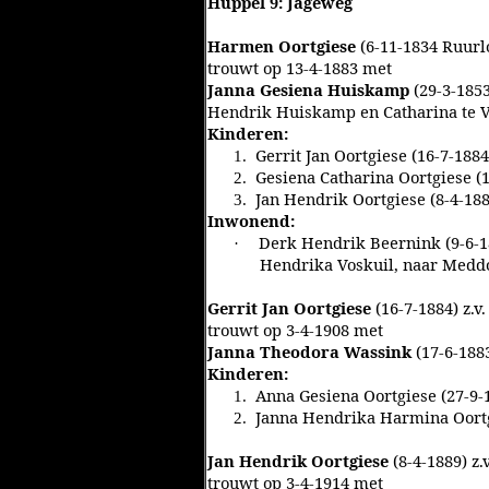
Huppel 9: Jageweg
Harmen Oortgiese
(6-11-1834 Ruurlo
trouwt op 13-4-1883 met
Janna Gesiena Huiskamp
(29-3-1853
Hendrik Huiskamp en Catharina te 
Kinderen:
Gerrit Jan Oortgiese (16-7-1884
1.
Gesiena Catharina Oortgiese (
2.
Jan Hendrik Oortgiese (8-4-188
3.
Inwonend:
Derk Hendrik Beernink (9-6-18
·
Hendrika Voskuil, naar Medd
Gerrit Jan Oortgiese
(16-7-1884) z.
trouwt op 3-4-1908 met
Janna Theodora Wassink
(17-6-188
Kinderen:
Anna Gesiena Oortgiese (27-9-
1.
Janna Hendrika Harmina Oortg
2.
Jan Hendrik Oortgiese
(8-4-1889) z
trouwt op 3-4-1914 met