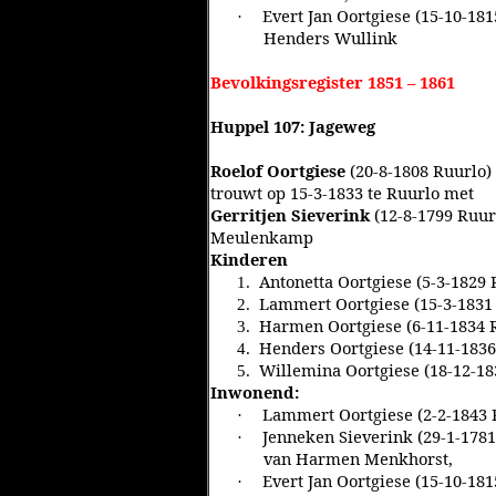
Evert Jan Oortgiese (15-10-181
·
Henders Wullink
Bevolkingsregister 1851 – 1861
Huppel 107: Jageweg
Roelof Oortgiese
(20-8-1808 Ruurlo)
trouwt op 15-3-1833 te Ruurlo met
Gerritjen Sieverink
(12-8-1799 Ruur
Meulenkamp
Kinderen
Antonetta Oortgiese (5-3-1829
1.
Lammert Oortgiese (15-3-1831 
2.
Harmen Oortgiese (6-11-1834 
3.
Henders Oortgiese (14-11-1836
4.
Willemina Oortgiese (18-12-18
5.
Inwonend:
Lammert Oortgiese (2-2-1843 R
·
Jenneken Sieverink (29-1-1781
·
van Harmen Menkhorst,
Evert Jan Oortgiese (15-10-181
·