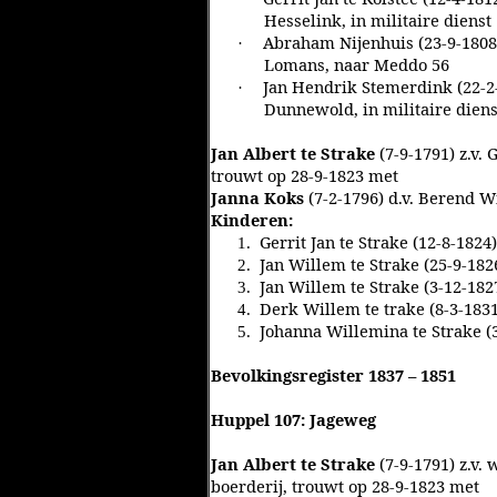
Hesselink, in militaire dienst
Abraham Nijenhuis (23-9-1808)
·
Lomans, naar Meddo 56
Jan Hendrik Stemerdink (22-2-1
·
Dunnewold, in militaire diens
Jan Albert te Strake
(7-9-1791) z.v. 
trouwt op 28-9-1823 met
Janna Koks
(7-2-1796) d.v. Berend 
Kinderen:
Gerrit Jan te Strake (12-8-1824)
1.
Jan Willem te Strake (25-9-182
2.
Jan Willem te Strake (3-12-182
3.
Derk Willem te trake (8-3-1831
4.
Johanna Willemina te Strake (
5.
Bevolkingsregister 1837 – 1851
Huppel 107: Jageweg
Jan Albert te Strake
(7-9-1791) z.v. 
boerderij, trouwt op 28-9-1823 met