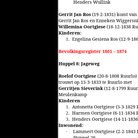
Henders Wullink
Gerrit Jan Ros
(19-2-1831) komt van 
Gerrit Jan Ros en Enneken Wiggersni
Willemina Oortgiese
(18-12-1838 Ruu
Kinderen:
Engelina Gesiena Ros (12-9-18
1.
Bevolkingsregister 1861 – 1874
Huppel 8: Jageweg
Roelof Oortgiese
(20-8-1808 Ruurlo)
trouwt op 15-3-1833 te Ruurlo met
Gerritjen Sieverink
(12-8-1799 Ruur
Meulenkamp
Kinderen
Antonetta Oortgiese (5-3-1829
1.
Harmen Oortgiese (6-11-1834 
2.
Henders Oortgiese (14-11-1836
3.
Inwonend:
Lammert Oortgiese (2-2-1843 R
·
Huppel 26