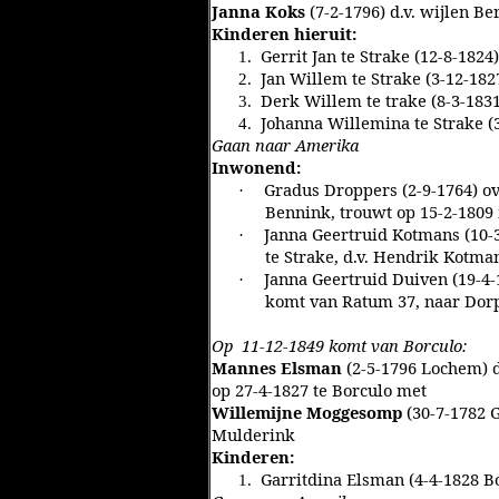
Janna Koks
(7-2-1796) d.v. wijlen 
Kinderen hieruit:
Gerrit Jan te Strake (12-8-182
1.
Jan Willem te Strake (3-12-182
2.
Derk Willem te trake (8-3-1831
3.
Johanna Willemina te Strake (
4.
Gaan naar Amerika
Inwonend:
Gradus Droppers (2-9-1764) ov
·
Bennink, trouwt op 15-2-1809
Janna Geertruid Kotmans (10-3
·
te Strake, d.v. Hendrik Kotm
Janna Geertruid Duiven (19-4-
·
komt van Ratum 37, naar Dor
Op 11-12-1849 komt van Borculo:
Mannes Elsman
(2-5-1796 Lochem) d
op 27-4-1827 te Borculo met
Willemijne Moggesomp
(30-7-1782 
Mulderink
Kinderen:
Garritdina Elsman (4-4-1828 B
1.