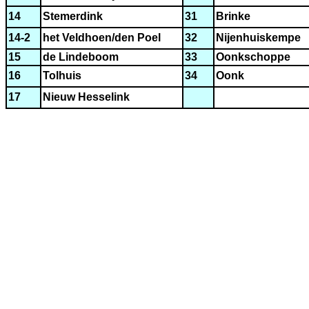
14
Stemerdink
31
Brinke
14-2
het Veldhoen/den Poel
32
Nijenhuiskempe
15
de Lindeboom
33
Oonkschoppe
16
Tolhuis
34
Oonk
17
Nieuw Hesselink