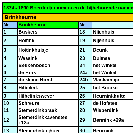
1874 - 1890 Boerderijnummers en de bijbehorende name
Brinkheurne
Nr.
Brinkheurne
Nr.
1
Buskers
18
Nijenhuis
2
Hoitink
19
Nijenhuis
3
Hoitinkhuisje
21
Deunk
4
Wassink
23
Dulmes
5
Beukenbosch
24
het Winkel
6
de Horst
24
a
het Winkel
7
de kleine Horst
24b
Vlaskampje
8
Hilbelink
25
het Broeke
9
Hilbelinkswever
26
Heurninkhutte
10
Schreurs
27
de Hofstee
11
Stemerdinkbraak
28
Wieberdink
Stemerdinkkavenstee
12
29
Bennink +29a
+12a
13
Stemerdinknijhuis
30
Heurnink